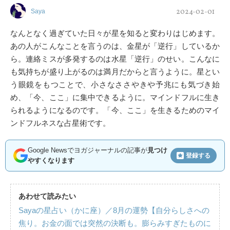
2024-02-01
Saya
なんとなく過ぎていた日々が星を知ると変わりはじめます。
あの人がこんなことを言うのは、金星が「逆行」しているか
ら。連絡ミスが多発するのは水星「逆行」のせい。こんなに
も気持ちが盛り上がるのは満月だからと言うように。星とい
う眼鏡をもつことで、小さなささやきや予兆にも気づき始
め、「今、ここ」に集中できるように。マインドフルに生き
られるようになるのです。「今、ここ」を生きるためのマイ
ンドフルネスな占星術です。
Google Newsでヨガジャーナルの記事が
見つけ
登録する
やすくなります
あわせて読みたい
Sayaの星占い（かに座）／8月の運勢【自分らしさへの
焦り。お金の面では突然の決断も。膨らみすぎたものに