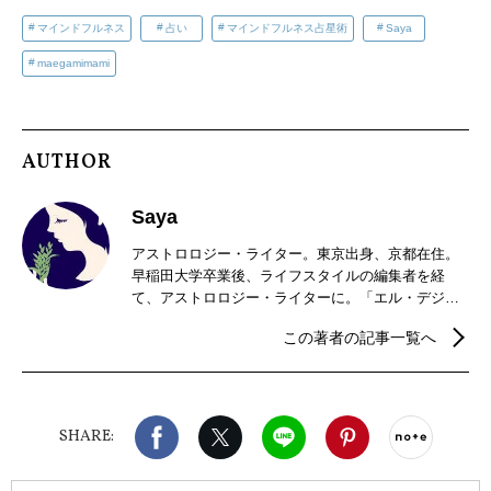
マインドフルネス
占い
マインドフルネス占星術
Saya
maegamimami
AUTHOR
Saya
アストロロジー・ライター。東京出身、京都在住。
早稲田大学卒業後、ライフスタイルの編集者を経
て、アストロロジー・ライターに。「エル・デジタ
ル」、「LEEweb」の星占いも好評。現在は、京都で
この著者の記事一覧へ
夫と二人で暮らし、星を読み、畑を耕す傍ら、茶道
のお稽古と着物遊びにいそしむ日々。新刊、『占星
術ブックガイド〜星の道の歩き方、アストロロジャ
ーとの対話集〜』（5500円/説話社）が好評発売中。
Facebook
X（旧twitter）
LINE
Pinterest
noteで
SHARE: