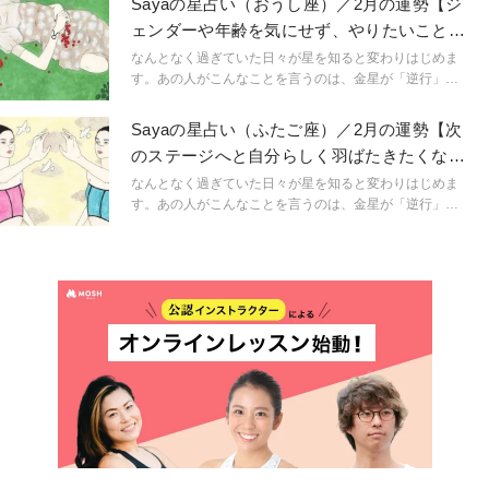
Sayaの星占い（おうし座）／2月の運勢【ジ
うように。星という眼鏡をもつことで、小さなささやき
ェンダーや年齢を気にせず、やりたいことを
や予兆にも気づき始め、「今、ここ」に集中できるよう
したくなる】
に。マインドフルに生きられるようになるのです。
なんとなく過ぎていた日々が星を知ると変わりはじめま
「今、ここ」を生きるためのマインドフルネスな占星術
す。あの人がこんなことを言うのは、金星が「逆行」し
です。
ているから。連絡ミスが多発するのは水星「逆行」のせ
い。こんなにも気持ちが盛り上がるのは満月だからと言
Sayaの星占い（ふたご座）／2月の運勢【次
うように。星という眼鏡をもつことで、小さなささやき
のステージへと自分らしく羽ばたきたくなる
や予兆にも気づき始め、「今、ここ」に集中できるよう
とき】
に。マインドフルに生きられるようになるのです。
なんとなく過ぎていた日々が星を知ると変わりはじめま
「今、ここ」を生きるためのマインドフルネスな占星術
す。あの人がこんなことを言うのは、金星が「逆行」し
です。
ているから。連絡ミスが多発するのは水星「逆行」のせ
い。こんなにも気持ちが盛り上がるのは満月だからと言
うように。星という眼鏡をもつことで、小さなささやき
や予兆にも気づき始め、「今、ここ」に集中できるよう
に。マインドフルに生きられるようになるのです。
「今、ここ」を生きるためのマインドフルネスな占星術
です。