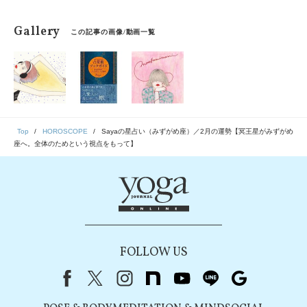
Gallery
この記事の画像/動画一覧
Top
HOROSCOPE
Sayaの星占い（みずがめ座）／2月の運勢【冥王星がみずがめ
座へ。全体のためという視点をもって】
FOLLOW US
Facebook
X（旧Twitter）
instagram
note
youtube
line
Google