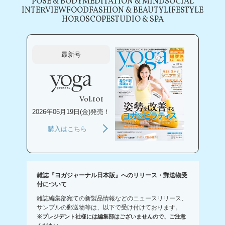
POSE & BODY
MEDITATION & MIND
SOCIAL
INTERVIEW
FOOD
FASHION & BEAUTY
LIFESTYLE
HOROSCOPE
STUDIO & SPA
最新号
Vol.101
2026年06月19日(金)発売！
購入はこちら
雑誌『ヨガジャーナル日本版』へのリリース・郵送物受
付について
雑誌編集部宛ての新製品情報などのニュースリリース、
サンプルの郵送物等は、以下で受け付けております。
※プレジデント社様には編集部はございませんので、ご注意