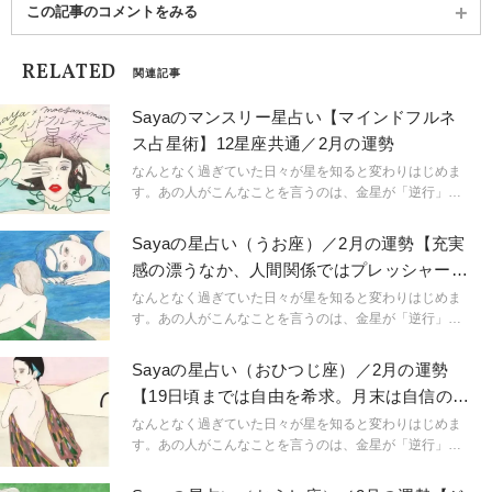
この記事のコメントをみる
RELATED
関連記事
Sayaのマンスリー星占い【マインドフルネ
ス占星術】12星座共通／2月の運勢
なんとなく過ぎていた日々が星を知ると変わりはじめま
す。あの人がこんなことを言うのは、金星が「逆行」し
ているから。連絡ミスが多発するのは水星「逆行」のせ
い。こんなにも気持ちが盛り上がるのは満月だからと言
Sayaの星占い（うお座）／2月の運勢【充実
うように。星という眼鏡をもつことで、小さなささやき
感の漂うなか、人間関係ではプレッシャー
や予兆にも気づき始め、「今、ここ」に集中できるよう
も】
に。マインドフルに生きられるようになるのです。
なんとなく過ぎていた日々が星を知ると変わりはじめま
「今、ここ」を生きるためのマインドフルネスな占星術
す。あの人がこんなことを言うのは、金星が「逆行」し
です。
ているから。連絡ミスが多発するのは水星「逆行」のせ
い。こんなにも気持ちが盛り上がるのは満月だからと言
Sayaの星占い（おひつじ座）／2月の運勢
うように。星という眼鏡をもつことで、小さなささやき
【19日頃までは自由を希求。月末は自信のな
や予兆にも気づき始め、「今、ここ」に集中できるよう
さも】
に。マインドフルに生きられるようになるのです。
なんとなく過ぎていた日々が星を知ると変わりはじめま
「今、ここ」を生きるためのマインドフルネスな占星術
す。あの人がこんなことを言うのは、金星が「逆行」し
です。
ているから。連絡ミスが多発するのは水星「逆行」のせ
い。こんなにも気持ちが盛り上がるのは満月だからと言