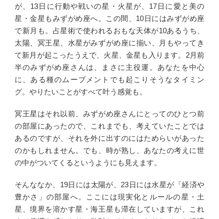
が、13日に行動や戦いの星・火星が、17日に愛と美の
星・金星もみずがめ座へ。この間、10日にはみずがめ座
で新月も。占星術で使われるおもな天体が10あるうち、
太陽、冥王星、水星がみずがめ座に揃い、月もやってき
て新月が起こったうえで、火星、金星も入ります。2月前
半のみずがめ座さんは、まさに主役運。あなたを中心
に、ある種のムーブメントでも起こりそうなタイミン
グ。やりたいことがすべて叶う感覚も。
冥王星はそれ以前、みずがめ座さんにとってのひとつ前
の部屋にあったので、これまでも、考えていたことでは
あるのですが、それを外に出すのにはためらいがあった
のかもしれません。でも、時が熟し、あなたの考えに世
の中がついてくるというようにも見えます。
そんななか、19日には太陽が、23日には水星が「経済や
豊かさ」の部屋へ。ここには現実化とルールの星・土
星、境界を溶かす星・海王星も滞在していますが、これ