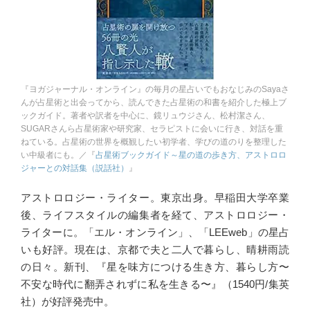
『ヨガジャーナル・オンライン』の毎月の星占いでもおなじみのSayaさ
んが占星術と出会ってから、読んできた占星術の和書を紹介した極上ブ
ックガイド。著者や訳者を中心に、鏡リュウジさん、松村潔さん、
SUGARさんら占星術家や研究家、セラピストに会いに行き、対話を重
ねている。占星術の世界を概観したい初学者、学びの道のりを整理した
い中級者にも。／『
占星術ブックガイド～星の道の歩き方、アストロロ
ジャーとの対話集（説話社）
』
アストロロジー・ライター。東京出身。早稲田大学卒業
後、ライフスタイルの編集者を経て、アストロロジー・
ライターに。「エル・オンライン」、「LEEweb」の星占
いも好評。現在は、京都で夫と二人で暮らし、晴耕雨読
の日々。新刊、『星を味方につける生き方、暮らし方〜
不安な時代に翻弄されずに私を生きる〜』（1540円/集英
社）が好評発売中。