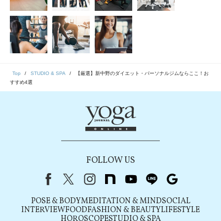
Top
STUDIO & SPA
【厳選】新中野のダイエット・パーソナルジムならここ！お
すすめ4選
FOLLOW US
Facebook
X（旧Twitter）
instagram
note
youtube
line
Google
POSE & BODY
MEDITATION & MIND
SOCIAL
INTERVIEW
FOOD
FASHION & BEAUTY
LIFESTYLE
HOROSCOPE
STUDIO & SPA