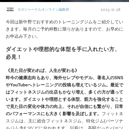
2023-11-28
ヨガジャーナルオンライン編集部
今回は新中野でおすすめのトレーニングジムをご紹介してい
きます。毎月のご予約枠数に限りがありますので、お早めに
お申込み下さい。
ダイエットや理想的な体型を手に入れたい方、
必見！
《見た目が変われば、人生が変わる》
昨今の健康志向もあり、海外セレブやモデル、著名人のSNS
やYouTubeへトレーニングの投稿も増えているジム。
最近で
はフィットネスジムの出店もかなり増え、多くの方が通って
います。
ダイエットや理想とする体型、筋力を強化すること
で見た目の変化や体力の向上、それが自信にも繋がり、日常
のパフォーマンスにも大きく影響を及ぼします。
フィットネ
スジムは、主に総合フィットネスジム、特化ジム(パーソナ
ルジム含む)などに分かれます。以前は、高額だったパーソ