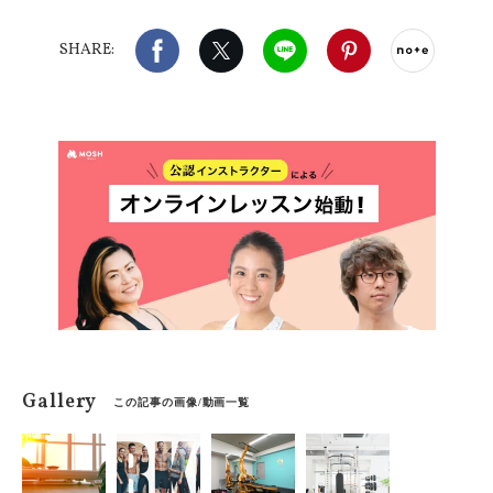
Facebook
X（旧twitter）
LINE
Pinterest
noteで
SHARE:
Gallery
この記事の画像/動画一覧