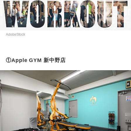
AdobeStock
①Apple GYM 新中野店