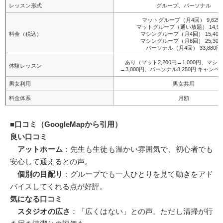
レッスン形式
グループ、パーソナル
マットグループ（月4回） 9,625
マットグループ（通い放題） 14,96
料金（税込）
マシングループ（月4回） 15,400
マシングループ（月8回） 25,300
パーソナル（月4回） 33,880円
あり（マット2,200円→1,000円、マシン5
体験レッスン
→3,000円、パーソナル8,250円 キャン
男女利用
男女共用
料金体系
月額
■
口コミ（GoogleMapから引用）
良い口コミ
アットホーム
：先生も生徒も温かい雰囲気で、初心者でも
安心して通えるとの声。
個別の目配り
：グループでも一人ひとりを見て動きをアド
バイスしてくれる点が好評。
気になる口コミ
スタジオの広さ
：「広くはない」との声。ただし清掃が行