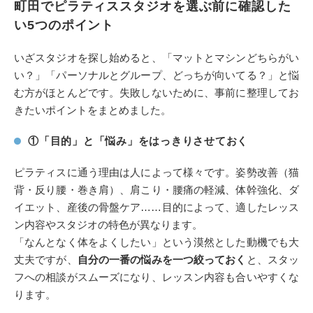
町田でピラティススタジオを選ぶ前に確認した
い5つのポイント
いざスタジオを探し始めると、「マットとマシンどちらがい
い？」「パーソナルとグループ、どっちが向いてる？」と悩
む方がほとんどです。失敗しないために、事前に整理してお
きたいポイントをまとめました。
①「目的」と「悩み」をはっきりさせておく
ピラティスに通う理由は人によって様々です。姿勢改善（猫
背・反り腰・巻き肩）、肩こり・腰痛の軽減、体幹強化、ダ
イエット、産後の骨盤ケア……目的によって、適したレッス
ン内容やスタジオの特色が異なります。
「なんとなく体をよくしたい」という漠然とした動機でも大
丈夫ですが、
自分の一番の悩みを一つ絞っておく
と、スタッ
フへの相談がスムーズになり、レッスン内容も合いやすくな
ります。