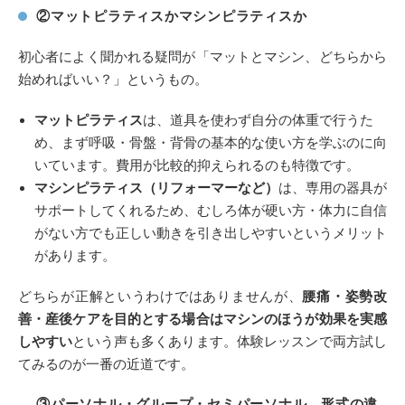
②マットピラティスかマシンピラティスか
初心者によく聞かれる疑問が「マットとマシン、どちらから
始めればいい？」というもの。
マットピラティス
は、道具を使わず自分の体重で行うた
め、まず呼吸・骨盤・背骨の基本的な使い方を学ぶのに向
いています。費用が比較的抑えられるのも特徴です。
マシンピラティス（リフォーマーなど）
は、専用の器具が
サポートしてくれるため、むしろ体が硬い方・体力に自信
がない方でも正しい動きを引き出しやすいというメリット
があります。
どちらが正解というわけではありませんが、
腰痛・姿勢改
善・産後ケアを目的とする場合はマシンのほうが効果を実感
しやすい
という声も多くあります。体験レッスンで両方試し
てみるのが一番の近道です。
③パーソナル・グループ・セミパーソナル、形式の違