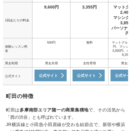
9,600円
3,355円
マットグ
2,40
マシング
1回あたりの料金
3,85
パーソナル 
円
500円
無料
マットグループ 
体験レッスン料
円、マシン
金
3,000円、
8,25
男女利用
男女共用
女性専用
男女共
公式サイト
公式サイト
公式サイ
公式サイト
町田の特徴
町田は
多摩南部エリア随一の商業集積地
で、その活気から
「西の渋谷」とも呼ばれています。
JR横浜線と小田急小田原線が交わる結節点で、新宿や横浜