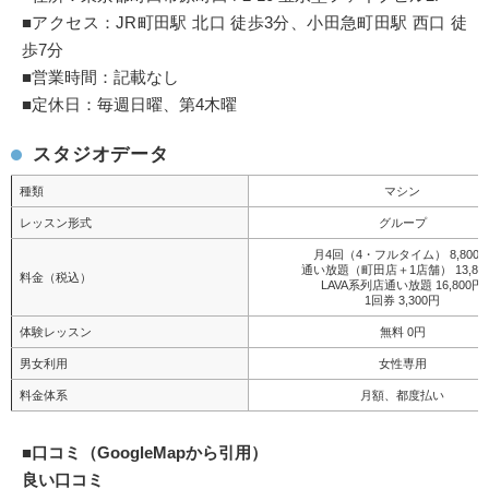
■アクセス：JR町田駅 北口 徒歩3分、小田急町田駅 西口 徒
歩7分
■営業時間：記載なし
■定休日：毎週日曜、第4木曜
スタジオデータ
種類
マシン
レッスン形式
グループ
月4回（4・フルタイム） 8,800
通い放題（町田店＋1店舗） 13,80
料金（税込）
LAVA系列店通い放題 16,800円
1回券 3,300円
体験レッスン
無料 0円
男女利用
女性専用
料金体系
月額、都度払い
■
口コミ（GoogleMapから引用）
良い口コミ