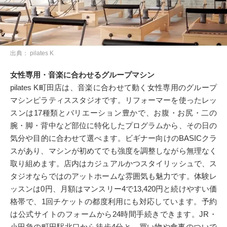
出典： pilates K
女性専用・音楽に合わせるグループマシン
pilates K町田店は、音楽に合わせて動く女性専用のグループ
マシンピラティススタジオです。リフォーマーを使ったレッ
スンは17種類とバリエーション豊かで、お腹・お尻・二の
腕・脚・背中など部位に特化したプログラムから、その日の
気分や目的に合わせて選べます。ビギナー向けのBASICクラ
スがあり、マシンが初めてでも強度を調整しながら無理なく
取り組めます。店内はカジュアルかつスタイリッシュで、ス
タジオならではのアットホームな雰囲気も魅力です。体験レ
ッスンは0円、月額はマンスリー4で13,420円と続けやすい価
格帯で、1回チケットの都度利用にも対応しています。予約
は公式サイトのフォームから24時間手続きできます。JR・
小田急の町田駅北口から徒歩4分と、買い物や食事のついで