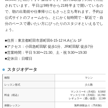
されています。平日は9時半から21時半まで開いているの
で、朝の出勤前や仕事帰りにもさっと立ち寄れます。予約は
公式サイトのフォームから。とにかく短時間で・駅近で・自
分のペースで通いたい方にぴったりのスタジオといえるでし
ょう。
■住所：東京都町田市原町田6-15-12 H.Aビル 1F
■アクセス：小田急町田駅 徒歩1分、JR町田駅 徒歩7分
■営業時間：平日 9:30〜21:30、土・祝 9:30〜19:30
■定休日：日曜日
スタジオデータ
種類
マシン
レッスン形式
少人数
マンスリー4（月4回） 8,580円
料金（税込）
マンスリー8（月8回） 10,780円
レギュラー（通い放題） 12,980
体験レッスン
無料体験あり（予約制）