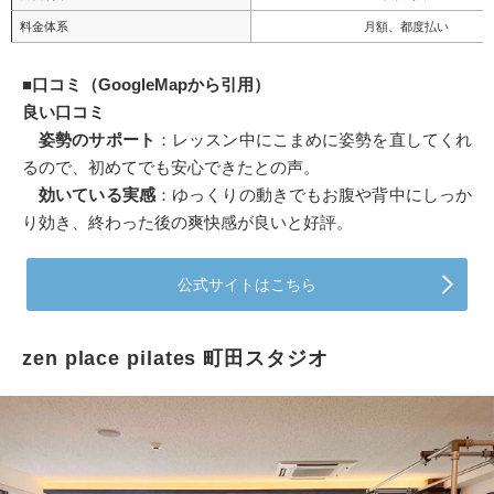
料金体系
月額、都度払い
■
口コミ（GoogleMapから引用）
良い口コミ
姿勢のサポート
：レッスン中にこまめに姿勢を直してくれ
るので、初めてでも安心できたとの声。
効いている実感
：ゆっくりの動きでもお腹や背中にしっか
り効き、終わった後の爽快感が良いと好評。
公式サイトはこちら
zen place pilates 町田スタジオ