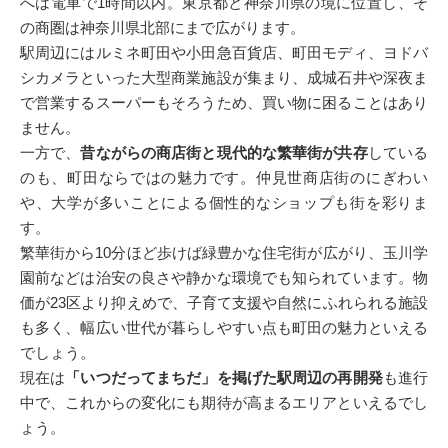
へは電車で1時間以内。東京都と神奈川県の境に位置し、そ
の商圏は神奈川県北部にまで広がります。
駅周辺にはルミネ町田や小田急百貨店、町田モディ、ヨドバ
シカメラといった大型商業施設が集まり、成城石井や深夜ま
で営業するスーパーもそろうため、買い物に困ることはあり
ません。
一方で、
昔ながらの商店街と現代的な繁華街が共存
している
のも、町田ならではの魅力です。仲見世商店街のにぎわい
や、大学が多いことによる個性的なショップも街を彩りま
す。
繁華街から10分ほど歩けば緑豊かな住宅街が広がり、玉川学
園前などは治安の良さや静かな環境でも知られています。物
価が23区より抑えめで、子育て支援や自然にふれられる施設
も多く、幅広い世代が暮らしやすい点も町田の魅力といえる
でしょう。
現在は
「いつだってまちだ」を掲げた駅周辺の再開発
も進行
中で、これからの変化にも期待が高まるエリアといえるでし
ょう。