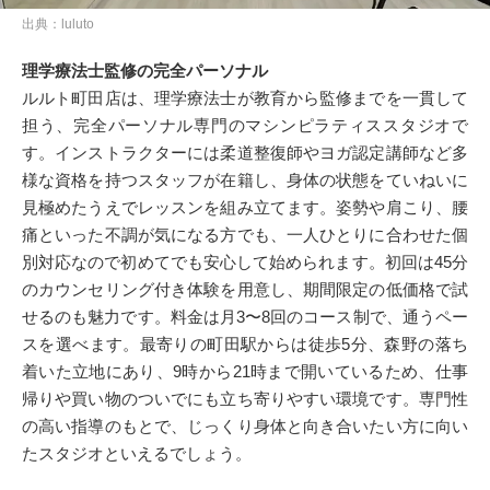
出典：luluto
理学療法士監修の完全パーソナル
ルルト町田店は、理学療法士が教育から監修までを一貫して
担う、完全パーソナル専門のマシンピラティススタジオで
す。インストラクターには柔道整復師やヨガ認定講師など多
様な資格を持つスタッフが在籍し、身体の状態をていねいに
見極めたうえでレッスンを組み立てます。姿勢や肩こり、腰
痛といった不調が気になる方でも、一人ひとりに合わせた個
別対応なので初めてでも安心して始められます。初回は45分
のカウンセリング付き体験を用意し、期間限定の低価格で試
せるのも魅力です。料金は月3〜8回のコース制で、通うペー
スを選べます。最寄りの町田駅からは徒歩5分、森野の落ち
着いた立地にあり、9時から21時まで開いているため、仕事
帰りや買い物のついでにも立ち寄りやすい環境です。専門性
の高い指導のもとで、じっくり身体と向き合いたい方に向い
たスタジオといえるでしょう。