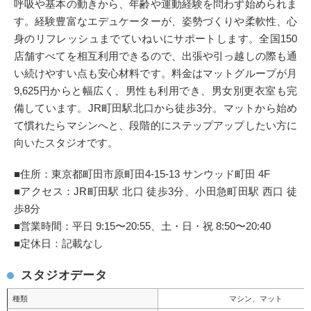
呼吸や基本の動きから、年齢や運動経験を問わず始められま
す。経験豊富なエデュケーターが、姿勢づくりや柔軟性、心
身のリフレッシュまでていねいにサポートします。全国150
店舗すべてを相互利用できるので、出張や引っ越しの際も通
い続けやすい点も安心材料です。料金はマットグループが月
9,625円からと幅広く、男性も利用でき、男女別更衣室も完
備しています。JR町田駅北口から徒歩3分。マットから始め
て慣れたらマシンへと、段階的にステップアップしたい方に
向いたスタジオです。
■住所：東京都町田市原町田4-15-13 サンウッド町田 4F
■アクセス：JR町田駅 北口 徒歩3分、小田急町田駅 西口 徒
歩8分
■営業時間：平日 9:15〜20:55、土・日・祝 8:50〜20:40
■定休日：記載なし
スタジオデータ
種類
マシン、マット