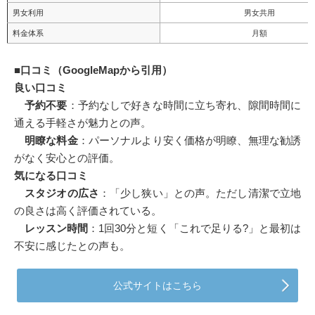
男女利用
男女共用
料金体系
月額
■
口コミ（GoogleMapから引用）
良い口コミ
予約不要
：予約なしで好きな時間に立ち寄れ、隙間時間に
通える手軽さが魅力との声。
明瞭な料金
：パーソナルより安く価格が明瞭、無理な勧誘
がなく安心との評価。
気になる口コミ
スタジオの広さ
：「少し狭い」との声。ただし清潔で立地
の良さは高く評価されている。
レッスン時間
：1回30分と短く「これで足りる?」と最初は
不安に感じたとの声も。
公式サイトはこちら