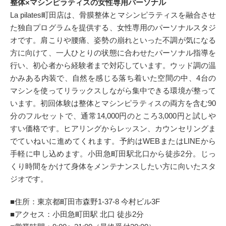
整体×マシンピラティスの女性専用パーソナル
La pilates町田店は、骨膜整体とマシンピラティスを融合させ
た独自プログラムを提供する、女性専用のパーソナルスタジ
オです。肩こりや腰痛、姿勢の崩れといった不調が気になる
方に向けて、一人ひとりの状態に合わせたパーソナル指導を
行い、初心者から経験者まで対応しています。ウッド調の温
かみある内装で、自然を感じる落ち着いた空間の中、4台の
マシンを使ってリラックスしながら集中できる環境が整って
います。初回体験は整体とマシンピラティスの両方を含む90
分のフルセットで、通常14,000円のところ3,000円と試しや
すい価格です。ヒアリングからレッスン、カウンセリングま
でていねいに進めてくれます。予約はWEBまたはLINEから
手軽に申し込めます。小田急町田駅北口から徒歩2分。じっ
くり時間をかけて身体をメンテナンスしたい方に向いたスタ
ジオです。
■住所：東京都町田市森野1-37-8 今村ビル3F
■アクセス：小田急町田駅 北口 徒歩2分