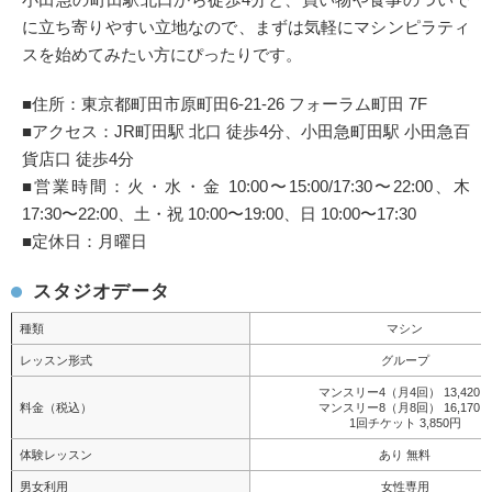
に立ち寄りやすい立地なので、まずは気軽にマシンピラティ
スを始めてみたい方にぴったりです。
■住所：東京都町田市原町田6-21-26 フォーラム町田 7F
■アクセス：JR町田駅 北口 徒歩4分、小田急町田駅 小田急百
貨店口 徒歩4分
■営業時間：火・水・金 10:00〜15:00/17:30〜22:00、木
17:30〜22:00、土・祝 10:00〜19:00、日 10:00〜17:30
■定休日：月曜日
スタジオデータ
種類
マシン
レッスン形式
グループ
マンスリー4（月4回） 13,420円
料金（税込）
マンスリー8（月8回） 16,170円
1回チケット 3,850円
体験レッスン
あり 無料
男女利用
女性専用