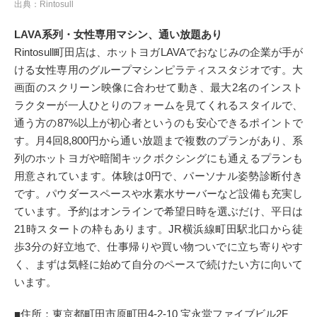
出典：Rintosull
LAVA系列・女性専用マシン、通い放題あり
Rintosull町田店は、ホットヨガLAVAでおなじみの企業が手が
ける女性専用のグループマシンピラティススタジオです。大
画面のスクリーン映像に合わせて動き、最大2名のインスト
ラクターが一人ひとりのフォームを見てくれるスタイルで、
通う方の87%以上が初心者というのも安心できるポイントで
す。月4回8,800円から通い放題まで複数のプランがあり、系
列のホットヨガや暗闇キックボクシングにも通えるプランも
用意されています。体験は0円で、パーソナル姿勢診断付き
です。パウダースペースや水素水サーバーなど設備も充実し
ています。予約はオンラインで希望日時を選ぶだけ、平日は
21時スタートの枠もあります。JR横浜線町田駅北口から徒
歩3分の好立地で、仕事帰りや買い物ついでに立ち寄りやす
く、まずは気軽に始めて自分のペースで続けたい方に向いて
います。
■住所：東京都町田市原町田4-2-10 宝永堂ファイブビル2F