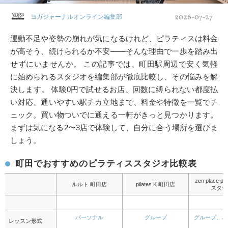
2026-07-27
ヨガジャーナルオンライン編集部
運動不足や姿勢の崩れが気になるけれど、ピラティスは料金
が高そう、続けられるか不安——そんな理由で一歩を踏み出
せずにいませんか。 この記事では、町田駅周辺で安く気軽
に始められるスタジオを編集部が徹底比較し、その悩みを解
決します。 体験0円で試せるお店、回数に縛られない都度払
い対応、通いやすい駅チカ立地まで、料金や特徴を一覧でチ
ェック。買い物ついでに通える一軒がきっと見つかります。
まずは気になる2〜3店で体験して、自分に合う場所を選びま
しょう。
町田でおすすめのピラティススタジオ比較表
zen place pi
ルルト 町田店
pilates K 町田店
スタジ
パーソナル
グループ
グループ、パ
レッスン形式