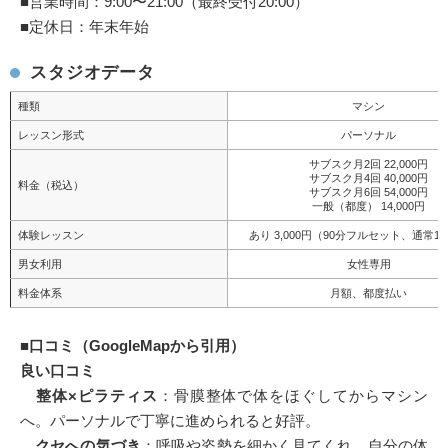
■営業時間：9:00〜21:00（最終受付20:00）
■定休日：年末年始
スタジオデータ
種類
マシン
レッスン形式
パーソナル
サブスク月2回 22,000円
サブスク月4回 40,000円
料金（税込）
サブスク月6回 54,000円
一般（都度） 14,000円
体験レッスン
あり 3,000円（90分フルセット、通常14,
男女利用
女性専用
料金体系
月額、都度払い
■
口コミ（GoogleMapから引用）
良い口コミ
整体×ピラティス
：骨膜整体で体をほぐしてからマシン
へ。パーソナルで丁寧に進められると好評。
クセへの気づき
：呼吸や姿勢を細かく見てくれ、自分の体