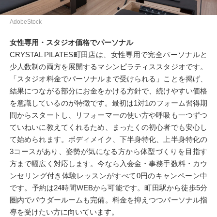
AdobeStock
女性専用・スタジオ価格でパーソナル
CRYSTAL PILATES町田店は、女性専用で完全パーソナルと
少人数制の両方を展開するマシンピラティススタジオです。
「スタジオ料金でパーソナルまで受けられる」ことを掲げ、
結果につながる部分にお金をかける方針で、続けやすい価格
を意識しているのが特徴です。最初は1対1のフォーム習得期
間からスタートし、リフォーマーの使い方や呼吸も一つずつ
ていねいに教えてくれるため、まったくの初心者でも安心し
て始められます。ボディメイク、下半身特化、上半身特化の
3コースがあり、姿勢が気になる方から体型づくりを目指す
方まで幅広く対応します。今なら入会金・事務手数料・カウ
ンセリング付き体験レッスンがすべて0円のキャンペーン中
です。予約は24時間WEBから可能です。町田駅から徒歩5分
圏内でパウダールームも完備。料金を抑えつつパーソナル指
導を受けたい方に向いています。