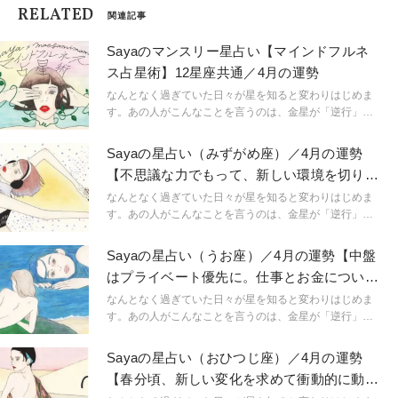
RELATED
関連記事
Sayaのマンスリー星占い【マインドフルネ
ス占星術】12星座共通／4月の運勢
なんとなく過ぎていた日々が星を知ると変わりはじめま
す。あの人がこんなことを言うのは、金星が「逆行」し
ているから。連絡ミスが多発するのは水星「逆行」のせ
い。こんなにも気持ちが盛り上がるのは満月だからと言
Sayaの星占い（みずがめ座）／4月の運勢
うように。星という眼鏡をもつことで、小さなささやき
【不思議な力でもって、新しい環境を切りひ
や予兆にも気づき始め、「今、ここ」に集中できるよう
らく】
に。マインドフルに生きられるようになるのです。
なんとなく過ぎていた日々が星を知ると変わりはじめま
「今、ここ」を生きるためのマインドフルネスな占星術
す。あの人がこんなことを言うのは、金星が「逆行」し
です。
ているから。連絡ミスが多発するのは水星「逆行」のせ
い。こんなにも気持ちが盛り上がるのは満月だからと言
Sayaの星占い（うお座）／4月の運勢【中盤
うように。星という眼鏡をもつことで、小さなささやき
はプライベート優先に。仕事とお金について
や予兆にも気づき始め、「今、ここ」に集中できるよう
も考えて】
に。マインドフルに生きられるようになるのです。
なんとなく過ぎていた日々が星を知ると変わりはじめま
「今、ここ」を生きるためのマインドフルネスな占星術
す。あの人がこんなことを言うのは、金星が「逆行」し
です。
ているから。連絡ミスが多発するのは水星「逆行」のせ
い。こんなにも気持ちが盛り上がるのは満月だからと言
Sayaの星占い（おひつじ座）／4月の運勢
うように。星という眼鏡をもつことで、小さなささやき
【春分頃、新しい変化を求めて衝動的に動き
や予兆にも気づき始め、「今、ここ」に集中できるよう