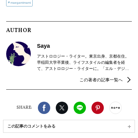
maegamimami
AUTHOR
Saya
アストロロジー・ライター。東京出身、京都在住。
早稲田大学卒業後、ライフスタイルの編集者を経
て、アストロロジー・ライターに。「エル・デジタ
ル」、「LEEweb」の星占いも好評。現在は、京都で
この著者の記事一覧へ
夫と二人で暮らし、星を読み、畑を耕す傍ら、茶道
のお稽古と着物遊びにいそしむ日々。新刊、『占星
術ブックガイド〜星の道の歩き方、アストロロジャ
ーとの対話集〜』（5500円/説話社）が好評発売中。
Facebook
X（旧twitter）
LINE
Pinterest
noteで
SHARE:
この記事のコメントをみる