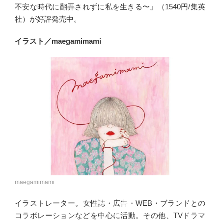
不安な時代に翻弄されずに私を生きる〜』（1540円/集英
社）が好評発売中。
イラスト／maegamimami
maegamimami
イラストレーター。女性誌・広告・WEB・ブランドとの
コラボレーションなどを中心に活動。その他、TVドラマ