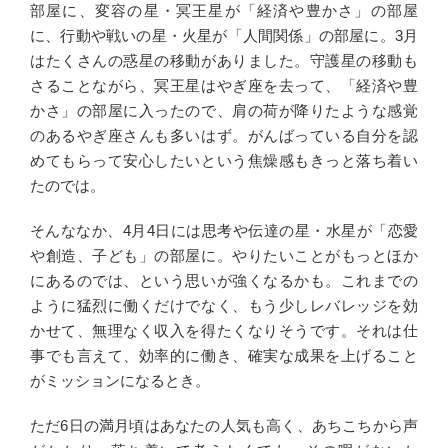
部屋に、変容の星・冥王星が「経済や豊かさ」の部屋
に、行動や戦いの星・火星が「人間関係」の部屋に。3月
はたくさんの惑星の移動がありました。守護星の移動も
さることながら、冥王星はやぎ座を去って、「経済や豊
かさ」の部屋に入ったので、肩の荷が降りたような感覚
のあるやぎ座さんも多いはず。がんばっている自分を認
めてもらって安心したいという焦燥感もきっと落ち着い
たのでは。
そんななか、4月4日には思考や伝達の星・水星が「恋愛
や創造、子ども」の部屋に。やりたいことがもっとほか
にあるのでは、という思いが強くなるかも。これまでの
ように猛烈に働くだけでなく、もう少しレバレッジを効
かせて、無理なく収入を得たくなりそうです。それは仕
事でも言えて、効率的に働き、確実な成果を上げること
がミッションになるとき。
ただ6日の満月頃はあなたの人気も高く、あちこちから声