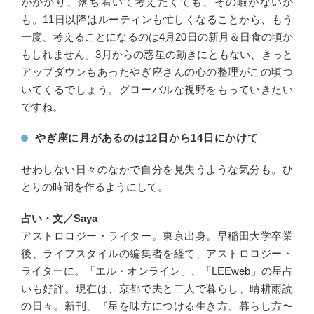
がかかり、落ち着いて考えたくても、その暇がないか
も。11日以降はルーティンも忙しくなることから、もう
一度、考えることになるのは4月20日の新月＆日食の頃か
もしれません。3月からの惑星の動きにともない、きっと
アップダウンもあったやぎ座さんの心の整理がこの頃つ
いてくるでしょう。グローバルな視野をもっていきたい
ですね。
やぎ座に月があるのは12日から14日にかけて
せわしない日々のなかで自分を見失うような気分も。ひ
とりの時間を作るようにして。
占い・文／Saya
アストロロジー・ライター。東京出身。早稲田大学卒業
後、ライフスタイルの編集者を経て、アストロロジー・
ライターに。「エル・オンライン」、「LEEweb」の星占
いも好評。現在は、京都で夫と二人で暮らし、晴耕雨読
の日々。新刊、『星を味方につける生き方、暮らし方〜