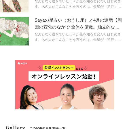
たくなるかも】
に。マインドフルに生きられるようになるのです。
なんとなく過ぎていた日々が星を知ると変わりはじめま
「今、ここ」を生きるためのマインドフルネスな占星術
す。あの人がこんなことを言うのは、金星が「逆行」し
です。
ているから。連絡ミスが多発するのは水星「逆行」のせ
い。こんなにも気持ちが盛り上がるのは満月だからと言
Sayaの星占い（おうし座）／4月の運勢【周
うように。星という眼鏡をもつことで、小さなささやき
囲の変化のなかで 全体を俯瞰。独立的な立
や予兆にも気づき始め、「今、ここ」に集中できるよう
場をキープ】
に。マインドフルに生きられるようになるのです。
なんとなく過ぎていた日々が星を知ると変わりはじめま
「今、ここ」を生きるためのマインドフルネスな占星術
す。あの人がこんなことを言うのは、金星が「逆行」し
です。
ているから。連絡ミスが多発するのは水星「逆行」のせ
い。こんなにも気持ちが盛り上がるのは満月だからと言
うように。星という眼鏡をもつことで、小さなささやき
や予兆にも気づき始め、「今、ここ」に集中できるよう
に。マインドフルに生きられるようになるのです。
「今、ここ」を生きるためのマインドフルネスな占星術
です。
Gallery
この記事の画像/動画一覧