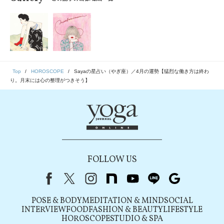
Top
HOROSCOPE
Sayaの星占い（やぎ座）／4月の運勢【猛烈な働き方は終わ
り。月末には心の整理がつきそう】
FOLLOW US
Facebook
X（旧Twitter）
instagram
note
youtube
line
Google
POSE & BODY
MEDITATION & MIND
SOCIAL
INTERVIEW
FOOD
FASHION & BEAUTY
LIFESTYLE
HOROSCOPE
STUDIO & SPA