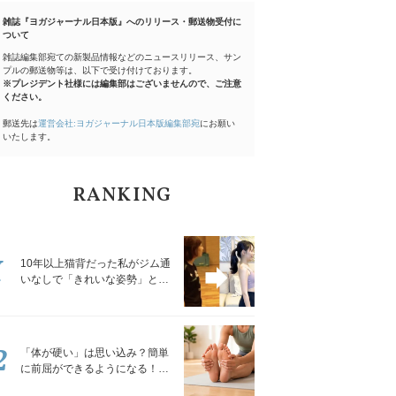
雑誌『ヨガジャーナル日本版』へのリリース・郵送物受付に
ついて
雑誌編集部宛ての新製品情報などのニュースリリース、サン
プルの郵送物等は、以下で受け付けております。
※プレジデント社様には編集部はございませんので、ご注意
ください。
郵送先は
運営会社:ヨガジャーナル日本版編集部宛
にお願い
いたします。
RANKING
1
10年以上猫背だった私がジム通
いなしで「きれいな姿勢」と褒
められるようになった秘密の習
慣
2
「体が硬い」は思い込み？簡単
に前屈ができるようになる！腿
裏を少しずつゆるめる「前屈ス