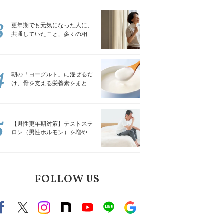
トレッチ」
3
更年期でも元気になった人に、
共通していたこと。多くの相談
を受けてきた私が言える、たっ
たひとつのこと
4
朝の「ヨーグルト」に混ぜるだ
け。骨を支える栄養素をまとめ
て補える食材3選｜管理栄養士が
解説
5
【男性更年期対策】テストステ
ロン（男性ホルモン）を増やす
「５つの食品」
FOLLOW US
Facebook
X（旧twitter）
instagram
note
Youtube
line
Google