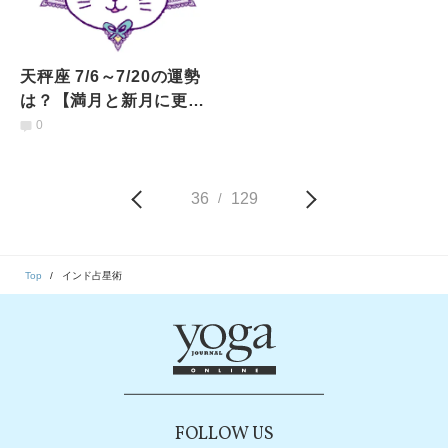
天秤座 7/6～7/20の運勢
は？【満月と新月に更
新！インド占星術】
0
36
129
/
Top
インド占星術
FOLLOW US