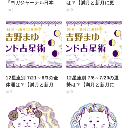
『ヨガジャーナル日本
は？【満月と新月に更
版』予約購読のご案内
新！インド占星術】
0
PR
12星座別 7/21～8/3の全
12星座別 7/6～7/20の運
体運は？【満月と新月に
勢は？【満月と新月に更
更新！インド占星術】
新！インド占星術】
0
0