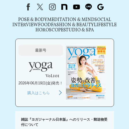
Facebook
X（旧Twitter）
instagram
note
youtube
line
Google
POSE & BODY
MEDITATION & MIND
SOCIAL
INTERVIEW
FOOD
FASHION & BEAUTY
LIFESTYLE
HOROSCOPE
STUDIO & SPA
最新号
Vol.101
2026年06月19日(金)発売！
購入はこちら
雑誌『ヨガジャーナル日本版』へのリリース・郵送物受
付について