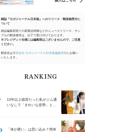
購入はこちら
雑誌『ヨガジャーナル日本版』へのリリース・郵送物受付に
ついて
雑誌編集部宛ての新製品情報などのニュースリリース、サン
プルの郵送物等は、以下で受け付けております。
※プレジデント社様には編集部はございませんので、ご注意
ください。
郵送先は
運営会社:ヨガジャーナル日本版編集部宛
にお願い
いたします。
RANKING
1
10年以上猫背だった私がジム通
いなしで「きれいな姿勢」と褒
められるようになった秘密の習
慣
2
「体が硬い」は思い込み？簡単