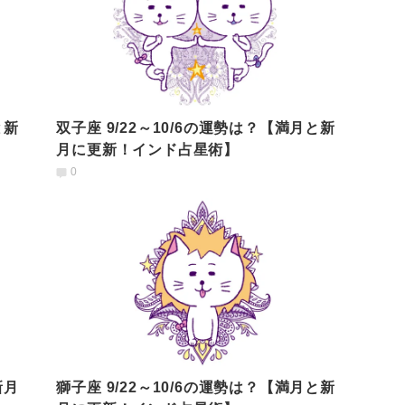
と新
双子座 9/22～10/6の運勢は？【満月と新
月に更新！インド占星術】
0
新月
獅子座 9/22～10/6の運勢は？【満月と新