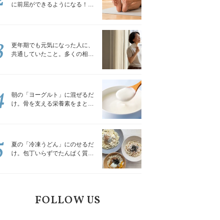
に前屈ができるようになる！腿
裏を少しずつゆるめる「前屈ス
トレッチ」
3
更年期でも元気になった人に、
共通していたこと。多くの相談
を受けてきた私が言える、たっ
たひとつのこと
4
朝の「ヨーグルト」に混ぜるだ
け。骨を支える栄養素をまとめ
て補える食材3選｜管理栄養士が
解説
5
夏の「冷凍うどん」にのせるだ
け。包丁いらずでたんぱく質を
補える組み合わせ3選｜管理栄養
士が解説
FOLLOW US