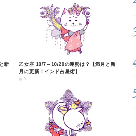
月と新
乙女座 10/7～10/20の運勢は？【満月と新
月に更新！インド占星術】
0