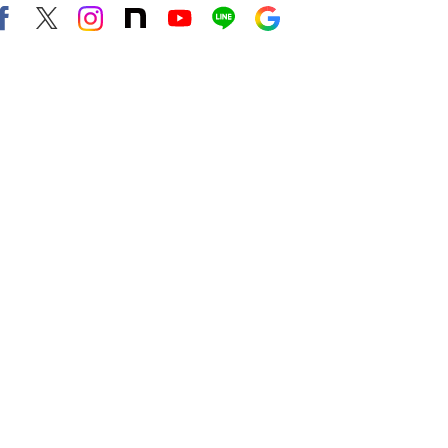
Facebook
X（旧twitter）
instagram
note
Youtube
line
Google