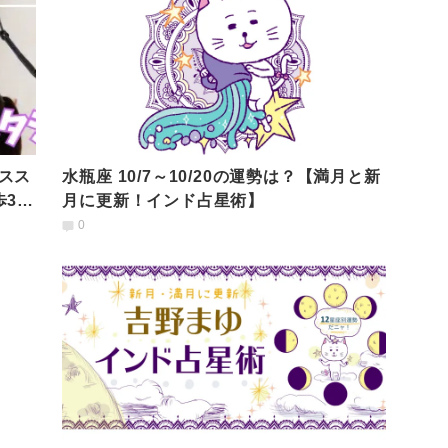
スス
水瓶座 10/7～10/20の運勢は？【満月と新
歩3分
月に更新！インド占星術】
0