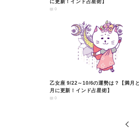
に更新！インド占星術】
0
乙女座 9/22～10/6の運勢は？【満月
月に更新！インド占星術】
0