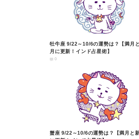
牡牛座 9/22～10/6の運勢は？【満月
月に更新！インド占星術】
0
蟹座 9/22～10/6の運勢は？【満月と