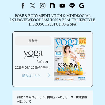
Facebook
X（旧Twitter）
instagram
note
youtube
line
Google
POSE & BODY
MEDITATION & MIND
SOCIAL
INTERVIEW
FOOD
FASHION & BEAUTY
LIFESTYLE
HOROSCOPE
STUDIO & SPA
最新号
Vol.101
2026年06月19日(金)発売！
購入はこちら
雑誌『ヨガジャーナル日本版』へのリリース・郵送物受
付について