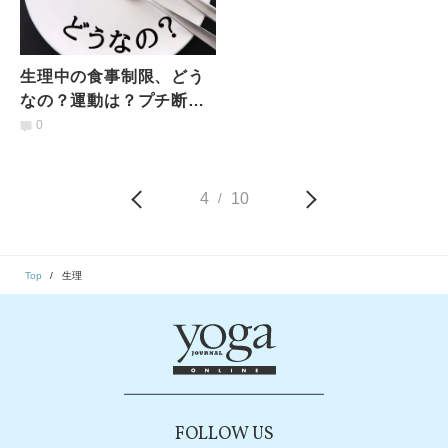
生理中の食事制限、どう
なの？運動は？プチ断食
は？【医師に聞く】「生
0
理とダイエット」のウ
ソ・ホント
4
10
/
Top
生理
FOLLOW US