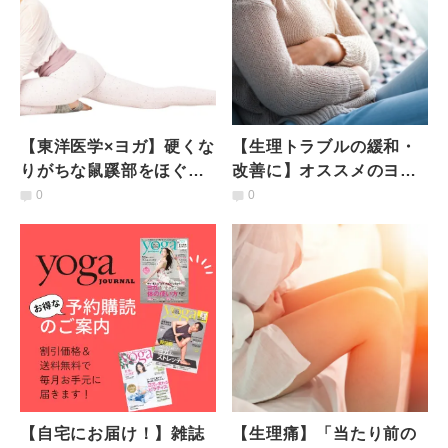
【東洋医学×ヨガ】硬くな
【生理トラブルの緩和・
りがちな鼠蹊部をほぐし
改善に】オススメのヨガ
肝・胆経を活性化「生理
のポーズと自分に合った
0
0
痛を緩和するヨガポー
セルフケアのタイミング
ズ」
【自宅にお届け！】雑誌
【生理痛】「当たり前の