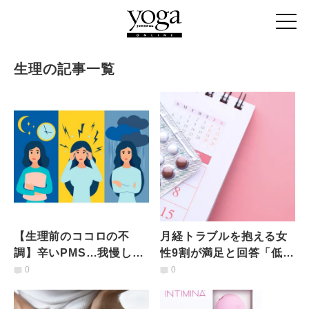
生理の記事一覧
【生理前のココロの不
月経トラブルを抱える女
調】辛いPMS…我慢しな
性9割が満足と回答「低容
いで！ヨガでできる「セ
量ピル」に関する調査結
0
0
ルフケア」
果【6305人アンケート】