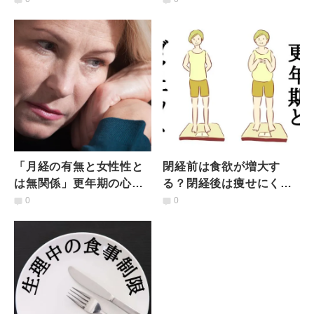
いないときどうすれば？
に変化していくの？
「月経の有無と女性性と
閉経前は食欲が増大す
は無関係」更年期の心と
る？閉経後は痩せにく
体を軽くする心得【人気
い？【医師に聞く】更年
0
0
鍼灸師のアドバイス】
期とダイエットの関係性