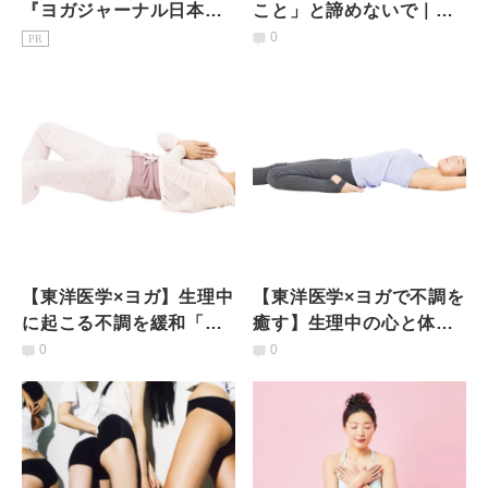
『ヨガジャーナル日本
こと」と諦めないで｜生
版』予約購読のご案内
理痛を緩和するためにで
0
PR
きること
【東洋医学×ヨガ】生理中
【東洋医学×ヨガで不調を
に起こる不調を緩和「ツ
癒す】生理中の心と体を
ボと経絡を刺激するヨ
整える「ツボマッサージ
0
0
ガ」
&ヨガポーズ」