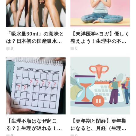
「吸水量30ml」の意味と
【東洋医学×ヨガ】優しく
は？日本初の国産吸水シ
整えよう！生理中の不調
ョーツPeriod.が考えるダ
改善ヨガ&ツボマッサー
0
0
イバーシティ
ジ
【生理不順はなぜ起こ
【更年期と閉経】更年期
る？】生理が遅れる！生
になると、月経（生理）
理が来ない！…妊娠して
の周期や量はどんなふう
0
0