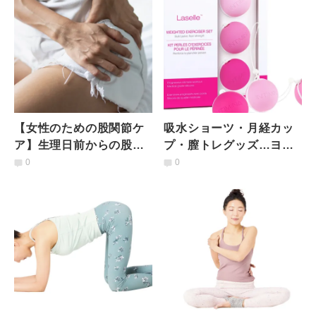
【女性のための股関節ケ
吸水ショーツ・月経カッ
ア】生理日前からの股関
プ・膣トレグッズ…ヨガ
節の違和感に！臀筋から
講師たちが愛用する話題
0
0
整えて股関節を楽にする
の「フェムケア＆アイテ
方法
ム」