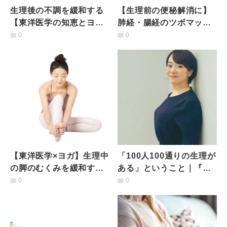
生理後の不調を緩和する
【生理前の便秘解消に】
【東洋医学の知恵とヨ
肺経・腸経のツボマッサ
ガ】骨盤内の負荷を軽減
ージ＆経絡を刺激するヨ
0
0
する「骨盤底筋群ワー
ガ
ク」
【東洋医学×ヨガ】生理中
「100人100通りの生理が
の脚のむくみを緩和する
ある」ということ｜『生
ツボマッサージ＆ヨガ
理CAMP』プロデューサ
0
0
ー工藤里紗さんの思い