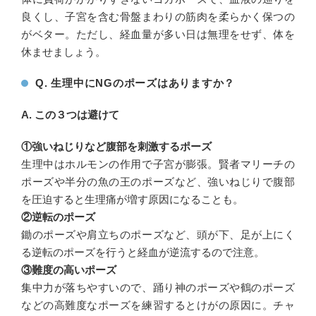
良くし、子宮を含む骨盤まわりの筋肉を柔らかく保つの
がベター。ただし、経血量が多い日は無理をせず、体を
休ませましょう。
Q. 生理中にNGのポーズはありますか？
A. この３つは避けて
①強いねじりなど腹部を刺激するポーズ
生理中はホルモンの作用で子宮が膨張。賢者マリーチの
ポーズや半分の魚の王のポーズなど、強いねじりで腹部
を圧迫すると生理痛が増す原因になることも。
②逆転のポーズ
鋤のポーズや肩立ちのポーズなど、頭が下、足が上にく
る逆転のポーズを行うと経血が逆流するので注意。
③難度の高いポーズ
集中力が落ちやすいので、踊り神のポーズや鶴のポーズ
などの高難度なポーズを練習するとけがの原因に。チャ