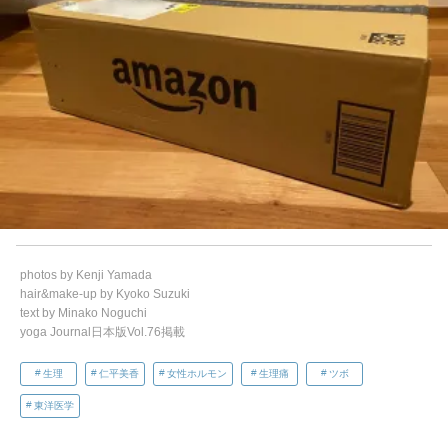
photos by Kenji Yamada
hair&make-up by Kyoko Suzuki
text by Minako Noguchi
yoga Journal日本版Vol.76掲載
生理
仁平美香
女性ホルモン
生理痛
ツボ
東洋医学