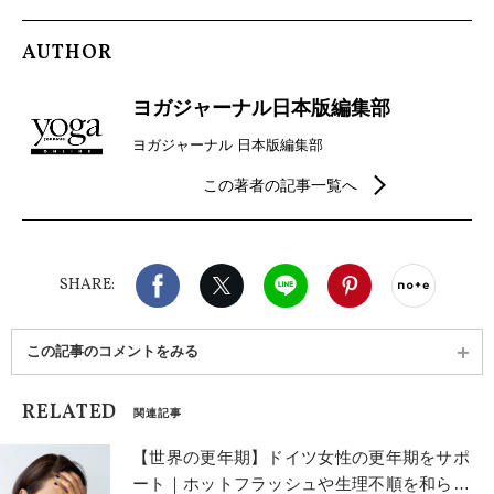
AUTHOR
ヨガジャーナル日本版編集部
ヨガジャーナル 日本版編集部
この著者の記事一覧へ
Facebook
X（旧twitter）
LINE
Pinterest
noteで
SHARE:
この記事のコメントをみる
RELATED
関連記事
【世界の更年期】ドイツ女性の更年期をサポ
ート｜ホットフラッシュや生理不順を和らげ