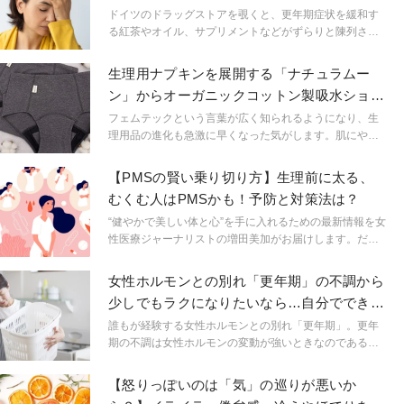
る３つのハーブ
ドイツのドラッグストアを覗くと、更年期症状を緩和す
る紅茶やオイル、サプリメントなどがずらりと陳列され
ており、その種類の多さに驚きます。これらの売り上げ
はマーケットでもかなり大きな比重を占めており、メノ
生理用ナプキンを展開する「ナチュラムー
ポーズへの関心の高さが伺えます。健康問題に非常に関
ン」からオーガニックコットン製吸水ショー
心の高いドイツ女性は、更年期をどのようなものでやり
ツが登場
過ごしているのでしょうか。
フェムテックという言葉が広く知られるようになり、生
理用品の進化も急激に早くなった気がします。肌にやさ
しいタッチのナプキンはもちろんですが、種類が増えて
選びやすくなったのは吸水ショーツです。今まで使った
【PMSの賢い乗り切り方】生理前に太る、
ことがない場合、どのような基準で選べばいいか悩まし
むくむ人はPMSかも！予防と対策法は？
いと思いますが、ナプキン併用型が安心かもしれませ
ん。しかも、今までナプキンを開発していたブランドな
“健やかで美しい体と心”を手に入れるための最新情報を女
ら、より安心かも。日本初、コットン100％のトップシ
性医療ジャーナリストの増田美加がお届けします。だる
ートと高分子吸収材不使用を両立した生理用品として誕
い、眠い、イライラなど生理開始の約3～10日前から始
生した「ナチュラムーン」から、オーガニックコットン
まる心と体の不調で、生理開始とともになくなっていく
女性ホルモンとの別れ「更年期」の不調から
吸水ショーツが登場です。肌へのやさしさを追求した吸
不調はPMS（月経前症候群）です。PMSの症状がある人
少しでもラクになりたいなら…自分でできる
水ショーツをご紹介します。
は、生理のある日本女性の約70％もいると言われていま
症状別ケア
す。なかでも6.5％の人は、生活に影響があるほどのPMS
誰もが経験する女性ホルモンとの別れ「更年期」。更年
の不調があって、治療の対象になるとの報告もあります
期の不調は女性ホルモンの変動が強いときなのである程
＊。たくさんの女性を悩ましているPMSの賢い乗り切り
度は誰にでも起こる症状ですが、症状の強さは人それぞ
法をご紹介します。
れで特に生活に支障がなかったという方もいれば、外出
【怒りっぽいのは「気」の巡りが悪いか
もできなくなるほど強い症状が出る方も。PMS（生理前