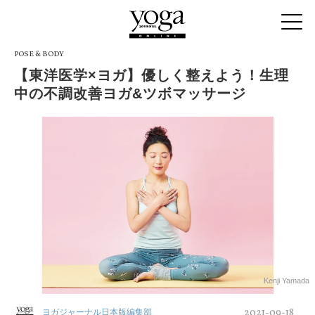
POSE & BODY
【東洋医学×ヨガ】優しく整えよう！生理
中の不調改善ヨガ&ツボマッサージ
Kenji Yamada
2021-09-18
ヨガジャーナル日本版編集部