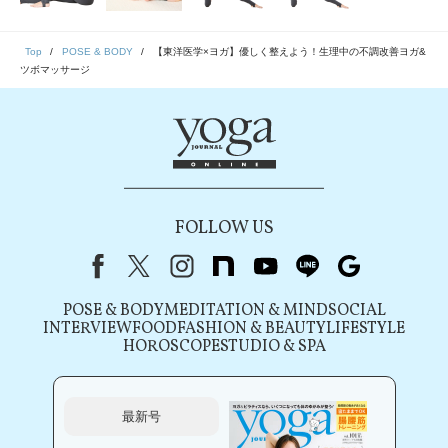
Top
POSE & BODY
【東洋医学×ヨガ】優しく整えよう！生理中の不調改善ヨガ&
ツボマッサージ
FOLLOW US
Facebook
X（旧Twitter）
instagram
note
youtube
line
Google
POSE & BODY
MEDITATION & MIND
SOCIAL
INTERVIEW
FOOD
FASHION & BEAUTY
LIFESTYLE
HOROSCOPE
STUDIO & SPA
最新号