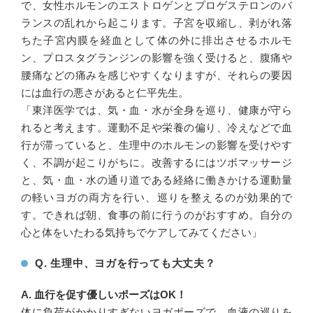
で、女性ホルモンのエストロゲンとプロゲステロンのバ
ランスの乱れから起こります。子宮を収縮し、剥がれ落
ちた子宮内膜を経血として体の外に排出させるホルモ
ン、プロスタグランジンの影響を強く受けると、腹痛や
腰痛などの痛みを感じやすくなりますが、それらの要因
には血行の悪さがあると仁平先生。
「東洋医学では、気・血・水が全身を巡り、健康が守ら
れると考えます。運動不足や栄養の偏り、冷えなどで血
行が滞っていると、生理中のホルモンの影響を受けやす
く、不調が起こりがちに。改善するにはツボマッサージ
と、気・血・水の通り道である経絡に働きかける運動量
の軽いヨガの両方を行い、巡りを整えるのが効果的で
す。できれば朝、食事の前に行うのがおすすめ。自分の
心と体をいたわる気持ちでケアしてみてください」
Q. 生理中、ヨガを行っても大丈夫？
A. 血行を促す優しいポーズはOK！
体に負荷がかかりすぎないヨガポーズで、血液の巡りを