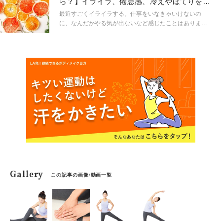
ら？】イライラ、倦怠感、冷えやほてりを緩
症候群）などの症状が強い人は更年期症状が強くでるケ
和する「薬膳食材」
ースも多いよう。現在更年期症状がある方だけでなく、
最近すごくイライラする。仕事をいなきゃいけないの
少し先の方もいまから生活習慣を見直したりやストレス
に、なんだかやる気が出ないなど感じたことはありませ
ケアなど準備しておきましょう。症状にあわせたセルフ
んか？中医学では「気の流れ」がスムーズでないと、生
ケアもいくつか紹介していきます。
理機能の低下や気分の浮き沈みなどの悪影響をもたらす
と考えています。症状別に、「気」が不足しているの
か・滞っているのかをチェックしてみましょう。タイプ
別に、身近で入手可能な薬膳食材も紹介しています。
Gallery
この記事の画像/動画一覧