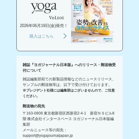
Vol.101
2026年06月19日(金)発売！
購入はこちら
雑誌『ヨガジャーナル日本版』へのリリース・郵送物受
付について
雑誌編集部宛ての新製品情報などのニュースリリース、
サンプルの郵送物等は、以下で受け付けております。
※プレジデント社様には編集部はございませんので、ご注意
ください。
郵送物の宛先
〒163-0808 東京都新宿区西新宿2-4-1 新宿ＮＳビル8
階 株式会社インタースペース ヨガジャーナル日本版編
集部
メールニュース等の宛先：
support@yogajournaljapan.jp