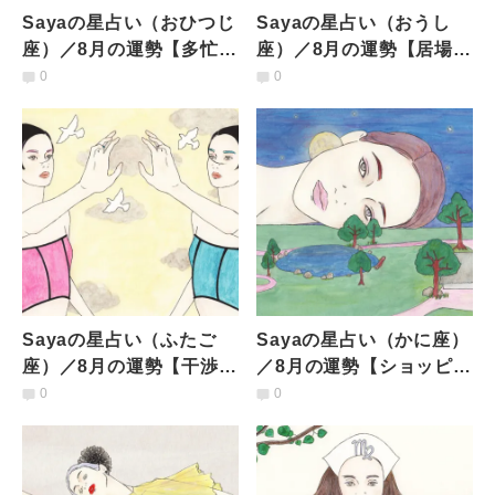
Sayaの星占い（おひつじ
Sayaの星占い（おうし
座）／8月の運勢【多忙を
座）／8月の運勢【居場所
極めるなか、焦りと不安
では大混乱も。自分らし
0
0
も。一歩引くことがカ
さを打ち出したくなる】
ギ】
Sayaの星占い（ふたご
Sayaの星占い（かに座）
座）／8月の運勢【干渉し
／8月の運勢【ショッピン
すぎると揉めやすい。主
グでは迷走しがち。理想
0
0
導権争いには気をつけ
と現実のギャップに悩
て】
み】