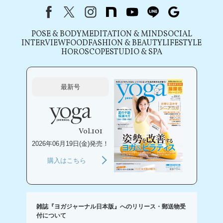
Facebook
X（旧Twitter）
instagram
note
youtube
line
Google
POSE & BODY
MEDITATION & MIND
SOCIAL
INTERVIEW
FOOD
FASHION & BEAUTY
LIFESTYLE
HOROSCOPE
STUDIO & SPA
最新号
Vol.101
2026年06月19日(金)発売！
購入はこちら
雑誌『ヨガジャーナル日本版』へのリリース・郵送物受
付について