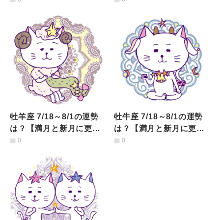
わない虚しさもあるか
も】
牡羊座 7/18～8/1の運勢
牡牛座 7/18～8/1の運勢
は？【満月と新月に更
は？【満月と新月に更
新！インド占星術】
新！インド占星術】
0
0