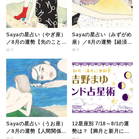
Sayaの星占い（やぎ座）
Sayaの星占い（みずがめ
／8月の運勢【先のことを
座）／8月の運勢【経済的
考えつつも孤独感が。相
な不安は次第に手応えが
0
0
手と向き合い話し合っ
生まれてくる】
て】
Sayaの星占い（うお座）
12星座別 7/18～8/1の運
／8月の運勢【人間関係は
勢は？【満月と新月に更
話し合いを。理想がかな
新！インド占星術】
0
0