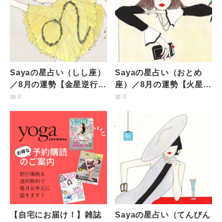
Sayaの星占い（しし座）
Sayaの星占い（おとめ
／8月の運勢【金星逆行の
座）／8月の運勢【火星滞
影響で天邪鬼に。心の痛
在で完璧志向に。人間関
0
0
みと葛藤が出てきそう】
係で悩みも月末からシフ
ト】
【自宅にお届け！】雑誌
Sayaの星占い（てんびん