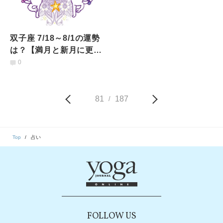
双子座 7/18～8/1の運勢
は？【満月と新月に更
新！インド占星術】
0
81
187
/
Top
占い
FOLLOW US