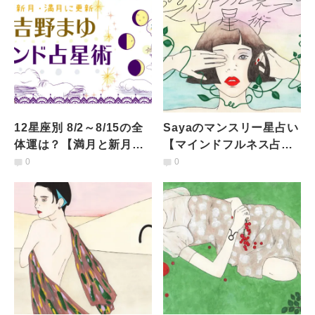
12星座別 8/2～8/15の全
Sayaのマンスリー星占い
体運は？【満月と新月に
【マインドフルネス占星
更新！インド占星術】
術】12星座共通／8月の
0
0
運勢