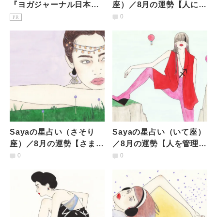
『ヨガジャーナル日本
座）／8月の運勢【人に振
版』予約購読のご案内
りまわされがち。】
0
PR
Sayaの星占い（さそり
Sayaの星占い（いて座）
座）／8月の運勢【さまざ
／8月の運勢【人を管理す
まな交流が生まれるな
る立場にも。居場所につ
0
0
か、新しいプロジェクト
いては悩みが深いとき】
も】