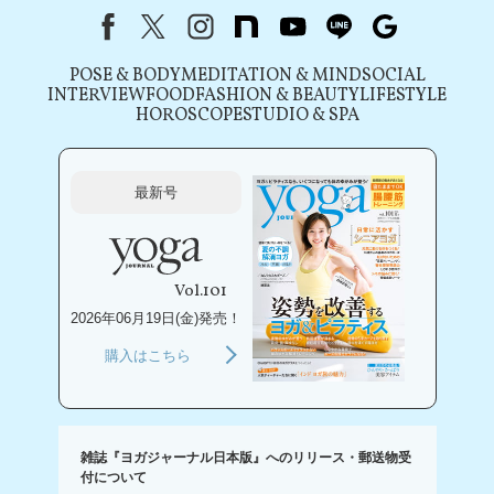
Facebook
X（旧Twitter）
instagram
note
youtube
line
Google
POSE & BODY
MEDITATION & MIND
SOCIAL
INTERVIEW
FOOD
FASHION & BEAUTY
LIFESTYLE
HOROSCOPE
STUDIO & SPA
最新号
Vol.101
2026年06月19日(金)発売！
購入はこちら
雑誌『ヨガジャーナル日本版』へのリリース・郵送物受
付について