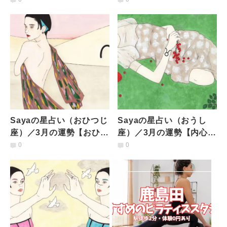
運勢
Sayaの星占い（おひつじ
Sayaの星占い（おうし
座）／3月の運勢【おひつ
座）／3月の運勢【内心で
じ座で水星、金星「逆
競争心や特別意識も。頑
0
0
行」、「食」に海王星入
固さは手放して、素直
り】
に】