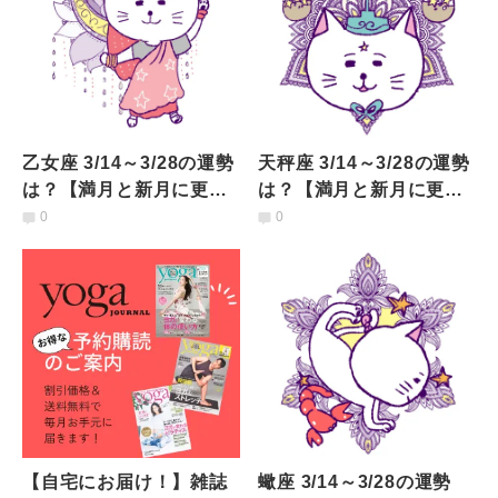
乙女座 3/14～3/28の運勢
天秤座 3/14～3/28の運勢
は？【満月と新月に更
は？【満月と新月に更
新！インド占星術】
新！インド占星術】
0
0
【自宅にお届け！】雑誌
蠍座 3/14～3/28の運勢