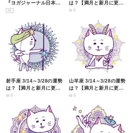
『ヨガジャーナル日本
は？【満月と新月に更
版』予約購読のご案内
新！インド占星術】
0
PR
射手座 3/14～3/28の運勢
山羊座 3/14～3/28の運勢
は？【満月と新月に更
は？【満月と新月に更
新！インド占星術】
新！インド占星術】
0
0