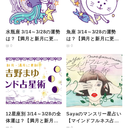
水瓶座 3/14～3/28の運勢
魚座 3/14～3/28の運勢
は？【満月と新月に更
は？【満月と新月に更
新！インド占星術】
新！インド占星術】
0
0
12星座別 3/14～3/28の全
Sayaのマンスリー星占い
体運は？【満月と新月に
【マインドフルネス占星
更新！インド占星術】
術】12星座共通／3月の
0
0