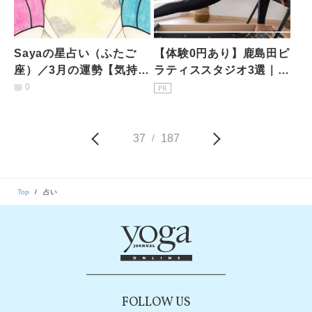
Sayaの星占い（ふたご
【体験0円あり】鹿島田ピ
座）／3月の運勢【気持ち
ラティススタジオ3選｜1
を盛り上げてくれる人と
回1,650円〜マシン・安さ
0
PR
付き合って】
比較
37
187
/
Top
占い
FOLLOW US