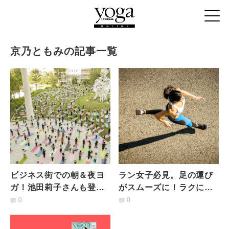
京乃ともみの記事一覧
ビジネス街での朝＆夜ヨ
ラン女子必見。足の運び
ガ！池田莉子さんも登場
がスムーズに！ラクに速
「TORANOMON HILLS
く走れるラン前の3ステッ
0
0
YOGA」がスタート！
プヨガ