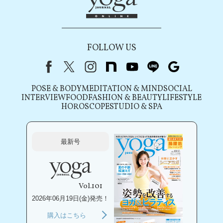
FOLLOW US
Facebook
X（旧Twitter）
instagram
note
youtube
line
Google
POSE & BODY
MEDITATION & MIND
SOCIAL
INTERVIEW
FOOD
FASHION & BEAUTY
LIFESTYLE
HOROSCOPE
STUDIO & SPA
最新号
Vol.101
2026年06月19日(金)発売！
購入はこちら