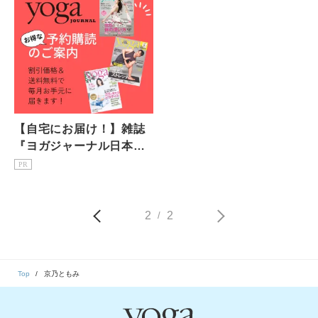
【自宅にお届け！】雑誌
『ヨガジャーナル日本
版』予約購読のご案内
PR
2
2
/
Top
京乃ともみ