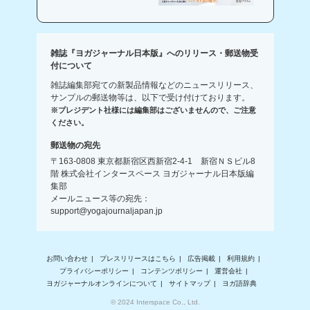
雑誌『ヨガジャーナル日本版』へのリリース・郵送物受
付について
雑誌編集部宛ての新製品情報などのニュースリリース、
サンプルの郵送物等は、以下で受け付けております。
※プレジデント社様には編集部はございませんので、ご注意
ください。
郵送物の宛先
〒163-0808 東京都新宿区西新宿2-4-1 新宿ＮＳビル8
階 株式会社インタースペース ヨガジャーナル日本版編
集部
メールニュース等の宛先：
support@yogajournaljapan.jp
お問い合わせ
プレスリリースはこちら
広告掲載
利用規約
プライバシーポリシー
コンテンツポリシー
運営会社
ヨガジャーナルオンラインについて
サイトマップ
ヨガ語辞典
© 2024 Interspace Co., Ltd.