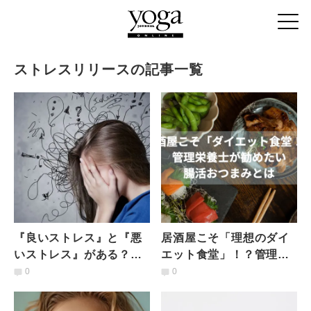
ストレスリリースの記事一覧
『良いストレス』と『悪
居酒屋こそ「理想のダイ
いストレス』がある？ス
エット食堂」！？管理栄
トレスと上手に付き合う
養士が居酒屋で食べてほ
0
0
ためのシンプルヨガと呼
しい「腸活おつまみ」と
吸法
は