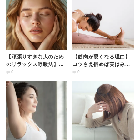
【頑張りすぎな人のため
【筋肉が硬くなる理由】
のリラックス呼吸法】耳
コツさえ掴めば実はみる
をふさいで呼吸を聞くス
みる柔らかくなる！驚く
0
0
トレスヒーリング
ほど変わる裏技ストレッ
チ