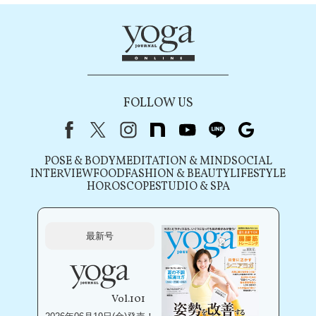
FOLLOW US
Facebook
X（旧Twitter）
instagram
note
youtube
line
Google
POSE & BODY
MEDITATION & MIND
SOCIAL
INTERVIEW
FOOD
FASHION & BEAUTY
LIFESTYLE
HOROSCOPE
STUDIO & SPA
最新号
Vol.101