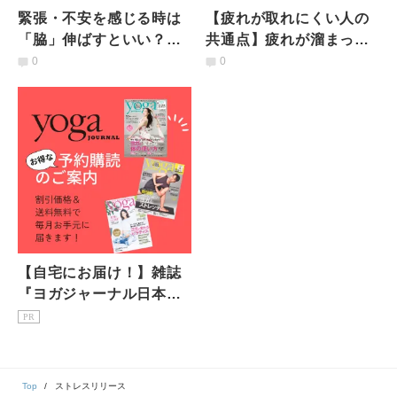
緊張・不安を感じる時は
【疲れが取れにくい人の
「脇」伸ばすといい？春
共通点】疲れが溜まって
のメンタル不調に取り入
いる人は◯◯が硬い？や
0
0
れたい「脇を伸ばすポー
っておくべき簡単10秒ほ
ズ」
ぐし
【自宅にお届け！】雑誌
『ヨガジャーナル日本
版』予約購読のご案内
PR
Top
ストレスリリース