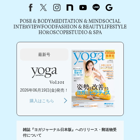
Facebook
X（旧Twitter）
instagram
note
youtube
line
Google
POSE & BODY
MEDITATION & MIND
SOCIAL
INTERVIEW
FOOD
FASHION & BEAUTY
LIFESTYLE
HOROSCOPE
STUDIO & SPA
最新号
Vol.101
2026年06月19日(金)発売！
購入はこちら
雑誌『ヨガジャーナル日本版』へのリリース・郵送物受
付について