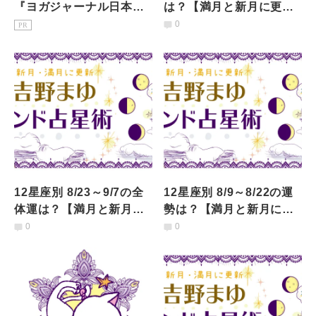
『ヨガジャーナル日本
は？【満月と新月に更
版』予約購読のご案内
新！インド占星術】
0
PR
12星座別 8/23～9/7の全
12星座別 8/9～8/22の運
体運は？【満月と新月に
勢は？【満月と新月に更
更新！インド占星術】
新！インド占星術】
0
0