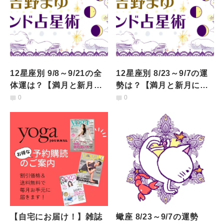
12星座別 9/8～9/21の全
12星座別 8/23～9/7の運
体運は？【満月と新月に
勢は？【満月と新月に更
更新！インド占星術】
新！インド占星術】
0
0
【自宅にお届け！】雑誌
蠍座 8/23～9/7の運勢