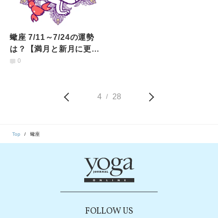
蠍座 7/11～7/24の運勢
は？【満月と新月に更
新！インド占星術】
0
4
28
/
Top
蠍座
FOLLOW US