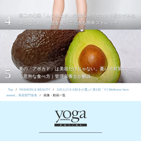
第二の心臓「ふくらはぎ」の疲れをリセット！硬さがみる
4
みるほぐれる「壁を使ってできる簡単ストレッチ」
夏の「アボカド」は美容だけじゃない。夏バテ対策にもな
5
る意外な食べ方｜管理栄養士が解説
Top
FASHION & BEAUTY
100人のヨガ好きが選ぶ! 第1回「YJ Wellness Item
award」美容部門発表
画像・動画一覧