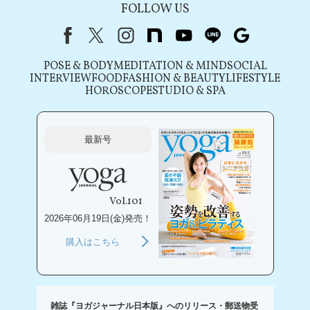
FOLLOW US
Facebook
X（旧Twitter）
instagram
note
youtube
line
Google
POSE & BODY
MEDITATION & MIND
SOCIAL
INTERVIEW
FOOD
FASHION & BEAUTY
LIFESTYLE
HOROSCOPE
STUDIO & SPA
最新号
Vol.101
2026年06月19日(金)発売！
購入はこちら
雑誌『ヨガジャーナル日本版』へのリリース・郵送物受