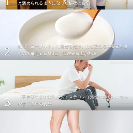
1
と褒められるようになった秘密の習慣
朝の「ヨーグルト」に混ぜるだけ。骨を支える栄養素をま
2
とめて補える食材3選｜管理栄養士が解説
【男性更年期対策】テストステロン（男性ホルモン）を増
3
やす「５つの食品」