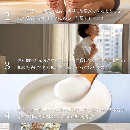
「体が硬い」は思い込み？簡単に前屈ができるようにな
2
る！腿裏を少しずつゆるめる「前屈ストレッチ」
更年期でも元気になった人に、共通していたこと。多くの
3
相談を受けてきた私が言える、たったひとつのこと
朝の「ヨーグルト」に混ぜるだけ。骨を支える栄養素をま
4
とめて補える食材3選｜管理栄養士が解説