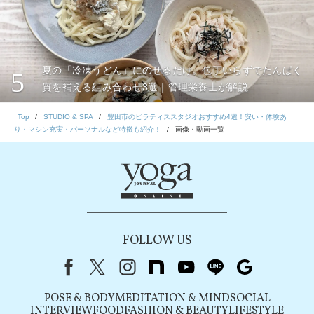
夏の「冷凍うどん」にのせるだけ。包丁いらずでたんぱく
5
質を補える組み合わせ3選｜管理栄養士が解説
Top
STUDIO & SPA
豊田市のピラティススタジオおすすめ4選！安い・体験あ
り・マシン充実・パーソナルなど特徴も紹介！
画像・動画一覧
FOLLOW US
Facebook
X（旧Twitter）
instagram
note
youtube
line
Google
POSE & BODY
MEDITATION & MIND
SOCIAL
INTERVIEW
FOOD
FASHION & BEAUTY
LIFESTYLE