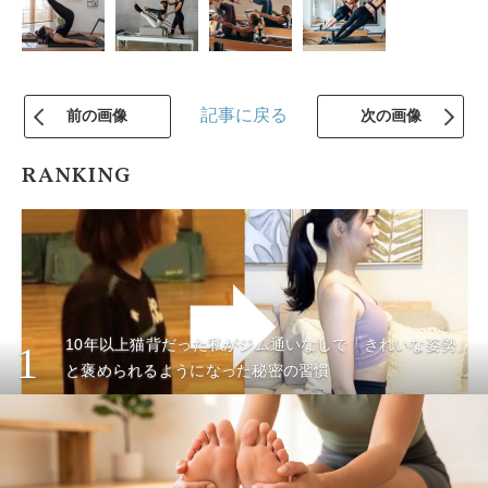
記事に戻る
前の画像
次の画像
RANKING
10年以上猫背だった私がジム通いなしで「きれいな姿勢」
1
と褒められるようになった秘密の習慣