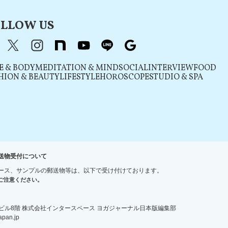
LLOW US
acebook
X（旧Twitter）
instagram
note
youtube
line
Google
E & BODY
MEDITATION & MIND
SOCIAL
INTERVIEW
FOOD
HION & BEAUTY
LIFESTYLE
HOROSCOPE
STUDIO & SPA
送物受付について
ース、サンプルの郵送物等は、以下で受け付けております。
ご注意ください。
宿ＮＳビル8階 株式会社インタースペース ヨガジャーナル日本版編集部
an.jp