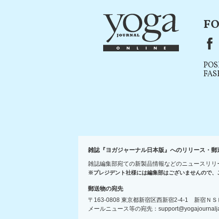
FO
F
POS
FAS
雑誌『ヨガジャーナル日本版』へのリリース・郵
雑誌編集部宛ての新製品情報などのニュースリリ
※プレジデント社様には編集部はございませんので、
郵送物の宛先
〒163-0808 東京都新宿区西新宿2-4-1 新
メールニュース等の宛先：support@yogajournaljap