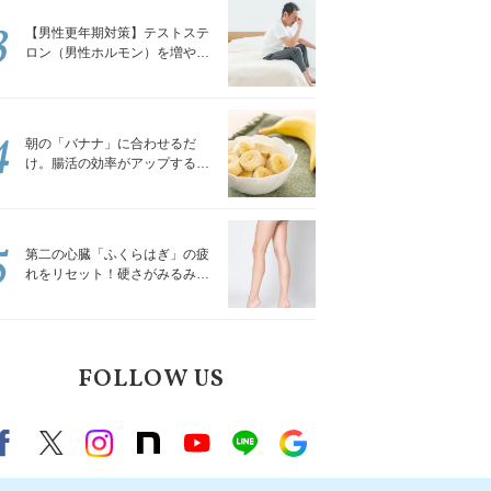
3
【男性更年期対策】テストステ
ロン（男性ホルモン）を増やす
「５つの食品」
4
朝の「バナナ」に合わせるだ
け。腸活の効率がアップする食
べ方3選｜食の専門家が解説
5
第二の心臓「ふくらはぎ」の疲
れをリセット！硬さがみるみる
ほぐれる「壁を使ってできる簡
単ストレッチ」
FOLLOW US
Facebook
X（旧twitter）
instagram
note
Youtube
line
Google