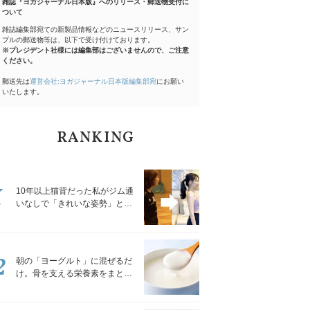
雑誌『ヨガジャーナル日本版』へのリリース・郵送物受付に
ついて
雑誌編集部宛ての新製品情報などのニュースリリース、サン
プルの郵送物等は、以下で受け付けております。
※プレジデント社様には編集部はございませんので、ご注意
ください。
郵送先は
運営会社:ヨガジャーナル日本版編集部宛
にお願い
いたします。
RANKING
1
10年以上猫背だった私がジム通
いなしで「きれいな姿勢」と褒
められるようになった秘密の習
慣
2
朝の「ヨーグルト」に混ぜるだ
け。骨を支える栄養素をまとめ
て補える食材3選｜管理栄養士が
解説