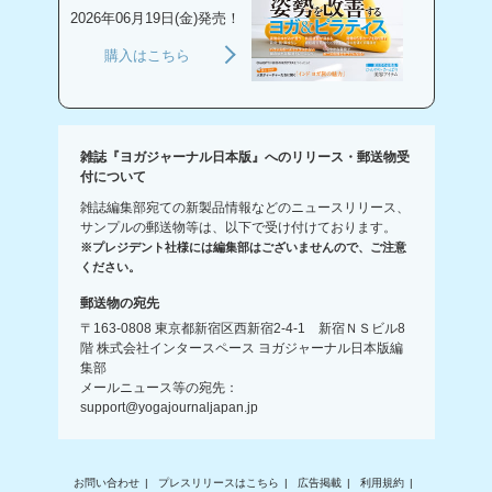
2026年06月19日(金)発売！
購入はこちら
雑誌『ヨガジャーナル日本版』へのリリース・郵送物受
付について
雑誌編集部宛ての新製品情報などのニュースリリース、
サンプルの郵送物等は、以下で受け付けております。
※プレジデント社様には編集部はございませんので、ご注意
ください。
郵送物の宛先
〒163-0808 東京都新宿区西新宿2-4-1 新宿ＮＳビル8
階 株式会社インタースペース ヨガジャーナル日本版編
集部
メールニュース等の宛先：
support@yogajournaljapan.jp
お問い合わせ
プレスリリースはこちら
広告掲載
利用規約