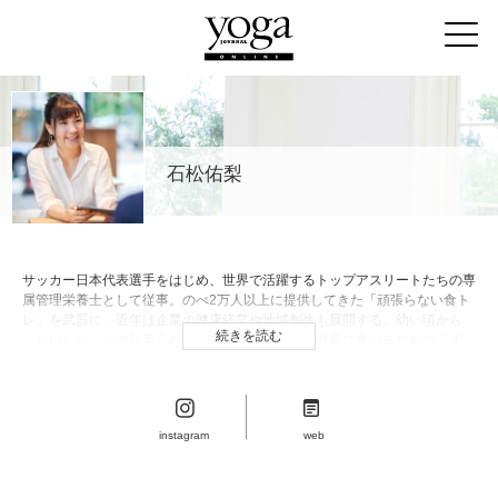
石松佑梨
サッカー日本代表選手をはじめ、世界で活躍するトップアスリートたちの専
属管理栄養士として従事。のべ2万人以上に提供してきた「頑張らない食ト
レ」を武器に、近年は企業の健康経営や地域創生も展開する。幼い頃から
続きを読む
「おいしい」への執着心が人一倍強く、おいしく健康に食べるための「ずる
い栄養学」で、誰もがおいしく食べて健康になれる社会を目指している。著
書に『過去最高のコンディションが続く 最強のパーソナルカレー』（かん
き出版）がある。
instagram
web