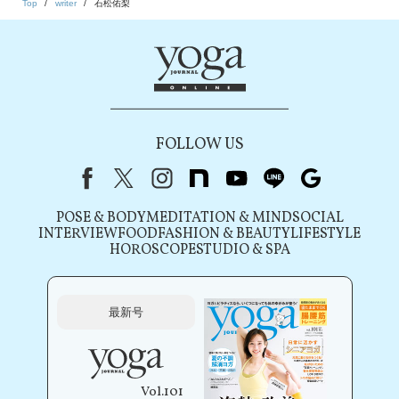
Top
writer
石松佑梨
FOLLOW US
Facebook
X（旧Twitter）
instagram
note
youtube
line
Google
POSE & BODY
MEDITATION & MIND
SOCIAL
INTERVIEW
FOOD
FASHION & BEAUTY
LIFESTYLE
HOROSCOPE
STUDIO & SPA
最新号
Vol.101