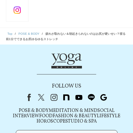
Top
POSE & BODY
疲れが取れない＆朝起きられないのはお尻が硬いせい？寝る
前1分でできるお尻ゆるゆるストレッチ
FOLLOW US
Facebook
X（旧Twitter）
instagram
note
youtube
line
Google
POSE & BODY
MEDITATION & MIND
SOCIAL
INTERVIEW
FOOD
FASHION & BEAUTY
LIFESTYLE
HOROSCOPE
STUDIO & SPA