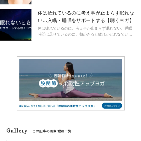
時・・・。ヨガクラスでも顔周りの緊張を訴える方が多
く、リラックスを促されて初めて食いしばりの癖に気が
体は疲れているのに考え事が止まらず眠れな
付く人もいます。 今回の【疲労回復とヨガ】では肩コリ
い…入眠・睡眠をサポートする【聴くヨガ】
や首コリ・ストレスとも関連が深い、食いしばりの原因
とその対策を探っていきます。歯科衛生士オススメの顔
体は疲れているのに、考え事が止まらず眠れない。睡眠
マッサージもご紹介していきますので、試してみて下さ
時間は足りているのに、朝起きると疲れがとれなていな
いね！
い。そんな時はありませんか？この動画では、不安や忙
しさで、上手く眠りにつけない方のために、心身の緊張
をリリースし、穏やかな眠りにつくためのサポートする
「聴くヨガ」をお届けします。
Gallery
この記事の画像/動画一覧