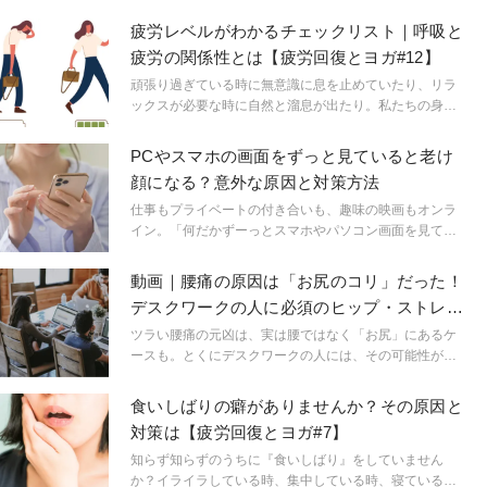
疲労レベルがわかるチェックリスト｜呼吸と
疲労の関係性とは【疲労回復とヨガ#12】
頑張り過ぎている時に無意識に息を止めていたり、リラ
ックスが必要な時に自然と溜息が出たり。私たちの身体
と心の状態は呼吸と密接に関係しています。 普段は無意
識に繰り返している呼吸。その呼吸を意識的に観察する
PCやスマホの画面をずっと見ていると老け
ことで今の自分の状態を知ることが出来るし、呼吸によ
顔になる？意外な原因と対策方法
って疲労を軽減することも可能です。そしてヨガの練習
は、呼吸の持つ力を最大限に引き出すものでもありま
仕事もプライベートの付き合いも、趣味の映画もオンラ
す。 今回の【疲労回復とヨガ】では自分の呼吸をチェッ
イン。「何だかずーっとスマホやパソコン画面を見てい
クし、疲労度を測っていきましょう。呼吸を深めるため
るような……」目は疲れるし、顔も老けた気がする。そ
のヨガポーズもお伝えしていきますので、ぜひ実践され
れ、眼精疲労から頭皮が凝り固まってしまっている証拠
動画｜腰痛の原因は「お尻のコリ」だった！
て下さいね。
かもしれません。
デスクワークの人に必須のヒップ・ストレッ
チ
ツラい腰痛の元凶は、実は腰ではなく「お尻」にあるケ
ースも。とくにデスクワークの人には、その可能性が
大！ お尻のコリをほぐして腰痛を改善するストレッチ
を、ヨガインストラクターの西畑亜美先生に教えていた
食いしばりの癖がありませんか？その原因と
だきました。
対策は【疲労回復とヨガ#7】
知らず知らずのうちに『食いしばり』をしていません
か？イライラしている時、集中している時、寝ている