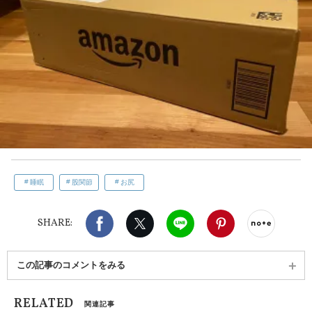
睡眠
股関節
お尻
Facebook
X（旧twitter）
LINE
Pinterest
noteで
SHARE:
この記事のコメントをみる
RELATED
関連記事