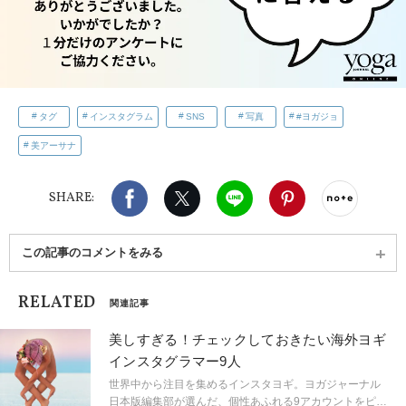
タグ
インスタグラム
SNS
写真
#ヨガジョ
美アーサナ
Facebook
X（旧twitter）
LINE
Pinterest
noteで
SHARE:
この記事のコメントをみる
RELATED
関連記事
美しすぎる！チェックしておきたい海外ヨギ
インスタグラマー9人
世界中から注目を集めるインスタヨギ。ヨガジャーナル
日本版編集部が選んだ、個性あふれる9アカウントをピッ