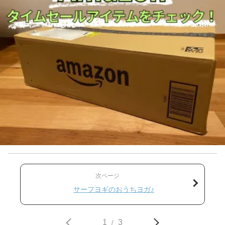
次ページ
サーフヨギのおうちヨガ♪
1
3
/