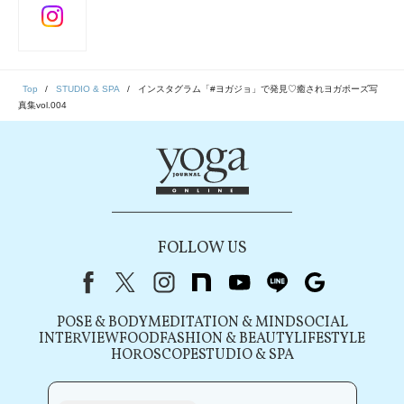
Top
STUDIO & SPA
インスタグラム「#ヨガジョ」で発見♡癒されヨガポーズ写
真集vol.004
FOLLOW US
Facebook
X（旧Twitter）
instagram
note
youtube
line
Google
POSE & BODY
MEDITATION & MIND
SOCIAL
INTERVIEW
FOOD
FASHION & BEAUTY
LIFESTYLE
HOROSCOPE
STUDIO & SPA