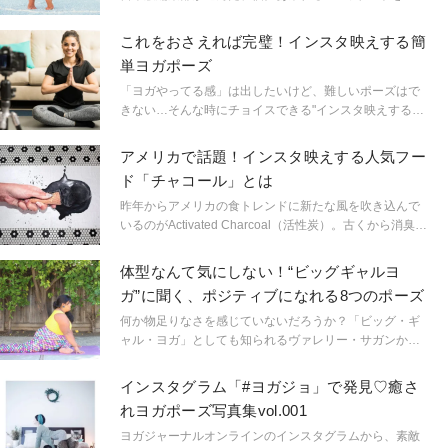
クアップ！ 見ているうちにヨガをしたくなること間違
いなし。
これをおさえれば完璧！インスタ映えする簡
単ヨガポーズ
「ヨガやってる感」は出したいけど、難しいポーズはで
きない…そんな時にチョイスできる"インスタ映えするけ
ど初心者でもできるポーズ"を教えちゃいます！
アメリカで話題！インスタ映えする人気フー
ド「チャコール」とは
昨年からアメリカの食トレンドに新たな風を吹き込んで
いるのがActivated Charcoal（活性炭）。古くから消臭や
浄化、美容などで日本人にも広く親しまれてきた活性炭
ですが、昨今はその効能ともにとびきりクールな食材と
体型なんて気にしない！“ビッグギャルヨ
してアメリカで人気です。
ガ”に聞く、ポジティブになれる8つのポーズ
何か物足りなさを感じていないだろうか？「ビッグ・ギ
ャル・ヨガ」としても知られるヴァレリー・サガンから
教わったこのシークエンスは、あなたの心を開き、ネガ
ティブな考えを鎮め、ストレスを和らげてくれるはず。
インスタグラム「#ヨガジョ」で発見♡癒さ
そして、あなたの体が愛すべきものだということを、す
れヨガポーズ写真集vol.001
みずみにいたるまで示してくれる。
ヨガジャーナルオンラインのインスタグラムから、素敵