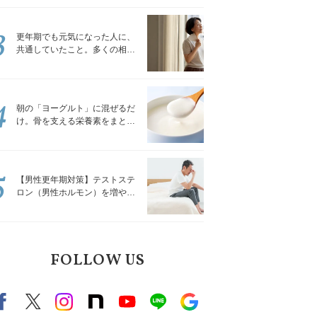
トレッチ」
3
更年期でも元気になった人に、
共通していたこと。多くの相談
を受けてきた私が言える、たっ
たひとつのこと
4
朝の「ヨーグルト」に混ぜるだ
け。骨を支える栄養素をまとめ
て補える食材3選｜管理栄養士が
解説
5
【男性更年期対策】テストステ
ロン（男性ホルモン）を増やす
「５つの食品」
FOLLOW US
Facebook
X（旧twitter）
instagram
note
Youtube
line
Google