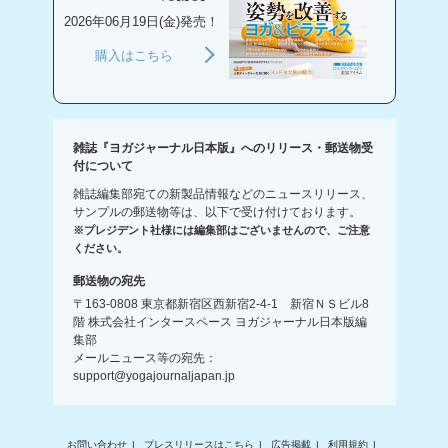
2026年06月19日(金)発売！
購入はこちら
雑誌『ヨガジャーナル日本版』へのリリース・郵送物受
付について
雑誌編集部宛ての新製品情報などのニュースリリース、
サンプルの郵送物等は、以下で受け付けております。
※プレジデント社様には編集部はございませんので、ご注意
ください。
郵送物の宛先
〒163-0808 東京都新宿区西新宿2-4-1 新宿ＮＳビル8
階 株式会社インタースペース ヨガジャーナル日本版編
集部
メールニュース等の宛先：
support@yogajournaljapan.jp
お問い合わせ
プレスリリースはこちら
広告掲載
利用規約