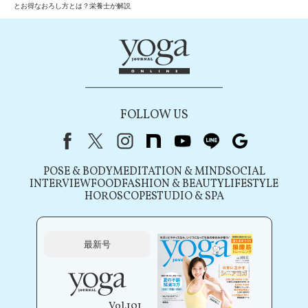
とお得なおろし方とは？栄養士が解説
FOLLOW US
Facebook
X（旧Twitter）
instagram
note
youtube
line
Google
POSE & BODY
MEDITATION & MIND
SOCIAL
INTERVIEW
FOOD
FASHION & BEAUTY
LIFESTYLE
HOROSCOPE
STUDIO & SPA
最新号
Vol.101