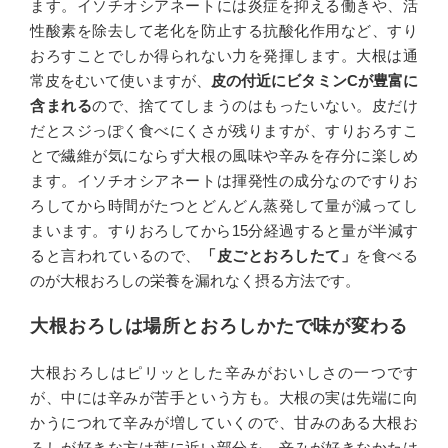
ます。イソチオシアネートには炎症を抑える働きや、活
性酸素を除去して老化を防止する抗酸化作用など、すり
おろすことでしか得られない力を発揮します。大根は通
常皮をむいて使いますが、
皮の付近にビタミンCが豊富に
含まれる
ので、捨ててしまうのはもったいない。皮だけ
だとスジっぽく食べにくさが残りますが、すりおろすこ
とで繊維が気にならず大根の風味や辛みを存分に楽しめ
ます。イソチオシアネートは揮発性の成分なのですりお
ろしてから時間がたつとどんどん蒸発して量が減ってし
まいます。すりおろしてから15分経過すると量が半減す
ると言われているので、
「皮ごとおろしたて」
を食べる
のが大根おろしの栄養を漏れなく摂る方法です。
大根おろしは場所とおろしかたで味が変わる
大根おろしはピリッとした辛みがおいしさの一つです
が、中には辛みが苦手という方も。大根の実は先端に向
かうにつれて辛みが増していくので、甘みのある大根お
ろしが好きな方は葉に近い部分を。辛みが好きなかたは