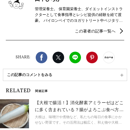
管理栄養士。 保育園栄養士、ダイエットインストラ
クターとして食事指導とレシピ提供の経験を経て渡
豪。 バイロンベイでのヨガリトリート中ベジタリア
ンの食生活を経験したことから、幅広い野菜の食べ
この著者の記事一覧へ
方を知る。 食を楽しみながら健康的なライフスタイ
ルを築くため、’’野菜をおいしく手軽に食べる方
法’’を研究中。 現在はメルボルンに在住し、オンラ
インの食事指導とカフェのヴィーガン、ベジタリア
Facebook
X（旧twitter）
LINE
Pinterest
noteで
ンメニューの提案に携る。
SHARE:
この記事のコメントをみる
RELATED
関連記事
【大根で腸活！】消化酵素アミラーゼはどこ
に多く含まれている？腸がよろこぶ食べ方
は？栄養士が回答
大根は、味噌汁や煮物など、私たちの毎日の食事にかか
せない野菜です。その活用法は幅広く、和え物や大根お
ろしなど様々な調理法がありますが、葉の根元と根の先