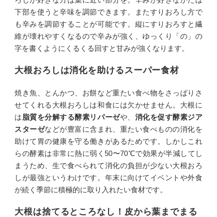
下部を使うと辛味を調節できます。またすりおろし方で
も辛みを調節することが可能です。縦にすりおろすと繊
維が壊れやすくなるので辛みが強く、ゆっくり「の」の
字を書くようにくるくる回すと甘みが強くなります。
大根おろしは消化を助けるスーパー食材
焼き魚、とんかつ、お餅など重たい食べ物をさっぱりさ
せてくれる大根おろしは和食には欠かせません。大根に
は
脂質を分解する酵素リパーゼ
や、
消化を促す酵素ジア
スターゼ
などが豊富に含まれ、重たい食べものの消化を
助けて胃の健康を守る働きがあるためです。しかしこれ
らの酵素は非常に熱に弱く50〜70℃で効果が半減してし
まうため、生で食べられて消化の負担が少ない大根おろ
しが最強というわけです。年末に向けてイベントや外食
が続く季節に積極的に取り入れたい食材です。
大根は捨てるところなし！皮から葉までまる