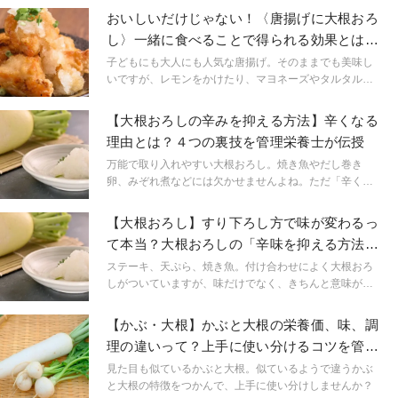
端部分で成分の違いがあることをご存じでしょうか。今
おいしいだけじゃない！〈唐揚げに大根おろ
回は、大根の消化酵素、部位による違いについて管理栄
し〉一緒に食べることで得られる効果とは？
養士が解説します。
管理栄養士が解説
子どもにも大人にも人気な唐揚げ。そのままでも美味し
いですが、レモンをかけたり、マヨネーズやタルタルソ
ースをつけたりと、味の変化を楽しめるのも魅力の1つで
すね。実は、唐揚げに大根おろしの組み合わせもおいし
【大根おろしの辛みを抑える方法】辛くなる
いのをご存じですか？しかも、おいしいだけではなく、
理由とは？４つの裏技を管理栄養士が伝授
嬉しい栄養効果も！今回は唐揚げと大根おろしの意外な
栄養効果について解説します。
万能で取り入れやすい大根おろし。焼き魚やだし巻き
卵、みぞれ煮などには欠かせませんよね。ただ「辛くて
食べられない」という経験はありませんか？今回は、大
根おろしが辛くなる理由と、辛みを抑えるための方法に
【大根おろし】すり下ろし方で味が変わるっ
ついて紹介します。
て本当？大根おろしの「辛味を抑える方法」
を栄養士が解説
ステーキ、天ぷら、焼き魚。付け合わせによく大根おろ
しがついていますが、味だけでなく、きちんと意味があ
ることをご存知でしょうか？また大根のおろし方によっ
て辛味が調整できることを知っていますか？今回は大根
【かぶ・大根】かぶと大根の栄養価、味、調
おろしについて詳しくみていきましょう。
理の違いって？上手に使い分けるコツを管理
栄養士が解説
見た目も似ているかぶと大根。似ているようで違うかぶ
と大根の特徴をつかんで、上手に使い分けしませんか？