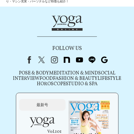
り・マシン充実・パーソナルなど特徴も紹介！
FOLLOW US
Facebook
X（旧Twitter）
instagram
note
youtube
line
Google
POSE & BODY
MEDITATION & MIND
SOCIAL
INTERVIEW
FOOD
FASHION & BEAUTY
LIFESTYLE
HOROSCOPE
STUDIO & SPA
最新号
Vol.101