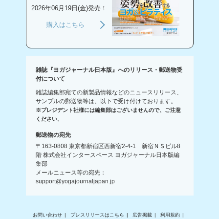
2026年06月19日(金)発売！
購入はこちら
雑誌『ヨガジャーナル日本版』へのリリース・郵送物受
付について
雑誌編集部宛ての新製品情報などのニュースリリース、
サンプルの郵送物等は、以下で受け付けております。
※プレジデント社様には編集部はございませんので、ご注意
ください。
郵送物の宛先
〒163-0808 東京都新宿区西新宿2-4-1 新宿ＮＳビル8
階 株式会社インタースペース ヨガジャーナル日本版編
集部
メールニュース等の宛先：
support@yogajournaljapan.jp
お問い合わせ
プレスリリースはこちら
広告掲載
利用規約