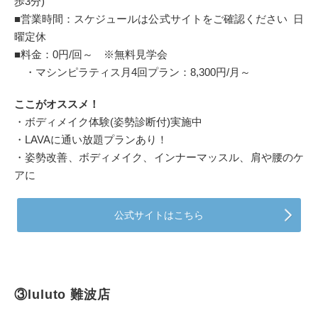
歩3分)
■営業時間：スケジュールは公式サイトをご確認ください 日
曜定休
■料金：0円/回～ ※無料見学会
・マシンピラティス月4回プラン：8,300円/月～
ここがオススメ！
・ボディメイク体験(姿勢診断付)実施中
・LAVAに通い放題プランあり！
・姿勢改善、ボディメイク、インナーマッスル、肩や腰のケ
アに
公式サイトはこちら
③luluto 難波店