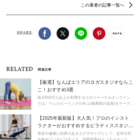
この著者の記事一覧へ
などウェルビーイングを実現するための情報を発
信。
Facebook
X（旧twitter）
LINE
Pinterest
noteで
SHARE:
RELATED
関連記事
【厳選】なんばエリアのヨガスタジオならこ
こ！おすすめ3選
毎月600万人以上が利用するヨガジャーナルオンライン
では、ウェルビーイングの向上(健康面の促進)をテーマに
掲げています。大阪市のなんばエリアでおすすめのスタ
ジオをご紹介していきます。毎月のご予約枠数に限りが
【2025年最新版】大人気！プロのインスト
ありますので、お早めにお申し込み下さいませ。
ラクターがおすすめするピラティススタジオ
厳選8スタジオ
美容や健康に効果のあるエクササイズとして、近年注目
を集めているピラティス。姿勢改善やインナーマッスル