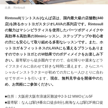
出典：Rintosull
Rintosull(リントスル)なんば店は、国内最大級の店舗数(440
店)を誇るホットヨガスタジオLAVAの系列店です。Rintosull
の魅力はマシンピラティスを使用したパーツボディメイクや
高効率＆高効果の30minレッスン、ステップアップや初心者
の方にも安心して取り組める多彩なレッスンです。また、ホ
ットヨガ＆フィットネスのLAVAにも通えるプランもありま
すのでホットヨガとのW効果でのボディメイクをお楽しみ下
さい。
最寄駅から徒歩圏内ですので、会社帰りや週末などラ
イフスタイルに合わせて好きな時間に通えます。さらにスペ
シャルインストラクターが初めての方にも一人ひとりに合わ
せてサポートを行います。
現在、無料見学会を開催中のた
め、お気軽にご参加ください。
■住所：大阪府大阪市浪速区難波中2-3-12 MMOビル5F
■最寄駅：なんば駅(4番出口徒歩8分),南海なんば駅(2F南口徒