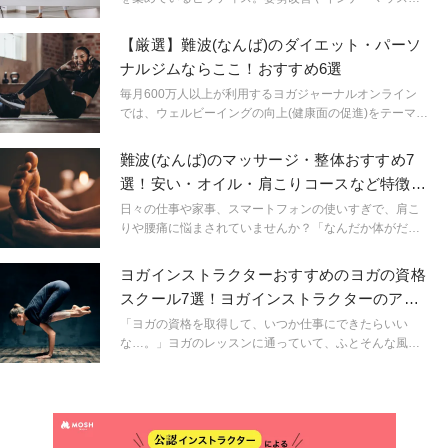
の強化など、たくさんの効果が期待できるピラティスで
すが、初めて挑戦する方にとっては、スタジオ選びに悩
【厳選】難波(なんば)のダイエット・パーソ
むことも少なくありません。ここでは2025年最新のピラ
ナルジムならここ！おすすめ6選
ティススタジオの中からプロのインストラクターが厳選
した８教室を紹介します。皆さんが自信を持って選べる
毎月600万人以上が利用するヨガジャーナルオンライン
ピラティススタジオを見つける手助けとなれば幸いで
では、ウェルビーイングの向上(健康面の促進)をテーマに
す。
掲げています。今回は難波(なんば)エリアでおすすめのト
レーニングジムをご紹介いたします。各ジムの特徴や料
難波(なんば)のマッサージ・整体おすすめ7
金などがまとめられ、理想の体型や健康維持を目指す方
選！安い・オイル・肩こりコースなど特徴も
におすすめです。毎月の予約枠数に限りがありますの
紹介！
で、お早めにお申込み下さい。
日々の仕事や家事、スマートフォンの使いすぎで、肩こ
りや腰痛に悩まされていませんか？「なんだか体がだる
い」「ヨガの効果をさらに高めたいけど、どこでケアす
ればいいの？」そんなお悩みを持つあなたのために、ヨ
ヨガインストラクターおすすめのヨガの資格
ガジャーナルオンラインが難波エリアで「本当に役立
スクール7選！ヨガインストラクターのアン
つ」マッサージ・整体店を厳選しました。
ケートも紹介
「ヨガの資格を取得して、いつか仕事にできたらいい
な…。」ヨガのレッスンに通っていて、ふとそんな風に
思ったことはありませんか。実はひと言で「ヨガの資
格」と言ってもさまざまな種類があります。そして同じ
ヨガの資格でも、スクールによって学べる内容や取得時
間、そして費用も全く異なるのです。いったいどんな資
格を持っていると実際の仕事に活かすことができるので