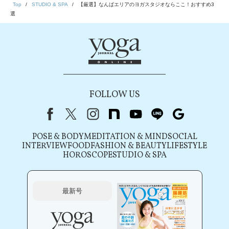
Top
STUDIO & SPA
【厳選】なんばエリアのヨガスタジオならここ！おすすめ3
選
FOLLOW US
Facebook
X（旧Twitter）
instagram
note
youtube
line
Google
POSE & BODY
MEDITATION & MIND
SOCIAL
INTERVIEW
FOOD
FASHION & BEAUTY
LIFESTYLE
HOROSCOPE
STUDIO & SPA
最新号