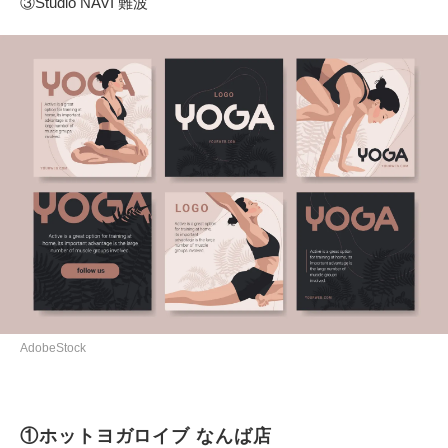
③Studio NAVI 難波
AdobeStock
①ホットヨガロイブ なんば店