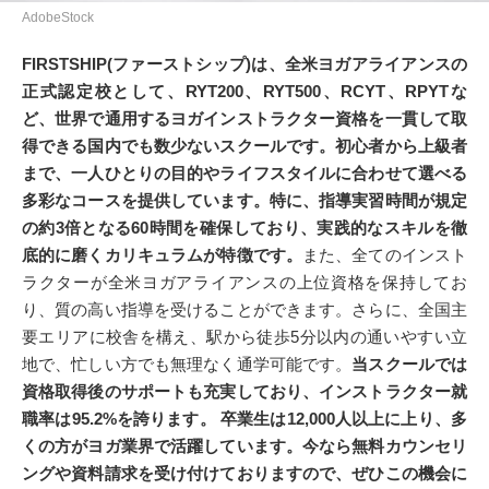
AdobeStock
FIRSTSHIP(ファーストシップ)は、全米ヨガアライアンスの
正式認定校として、RYT200、RYT500、RCYT、RPYTな
ど、世界で通用するヨガインストラクター資格を一貫して取
得できる国内でも数少ないスクールです。初心者から上級者
まで、一人ひとりの目的やライフスタイルに合わせて選べる
多彩なコースを提供しています。特に、指導実習時間が規定
の約3倍となる60時間を確保しており、実践的なスキルを徹
底的に磨くカリキュラムが特徴です。
また、全てのインスト
ラクターが全米ヨガアライアンスの上位資格を保持してお
り、質の高い指導を受けることができます。さらに、全国主
要エリアに校舎を構え、駅から徒歩5分以内の通いやすい立
地で、忙しい方でも無理なく通学可能です。
当スクールでは
資格取得後のサポートも充実しており、インストラクター就
職率は95.2%を誇ります。 卒業生は12,000人以上に上り、多
くの方がヨガ業界で活躍しています。今なら無料カウンセリ
ングや資料請求を受け付けておりますので、ぜひこの機会に