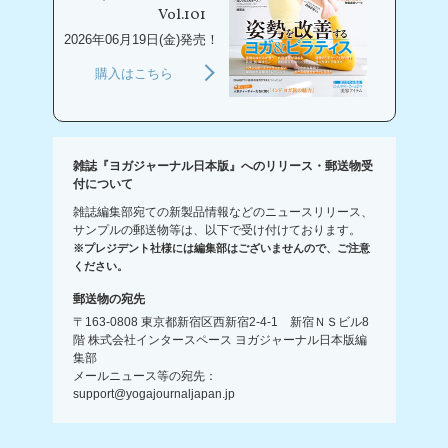
Vol.101
2026年06月19日(金)発売！
購入はこちら
雑誌『ヨガジャーナル日本版』へのリリース・郵送物受
付について
雑誌編集部宛ての新製品情報などのニュースリリース、
サンプルの郵送物等は、以下で受け付けております。
※プレジデント社様には編集部はございませんので、ご注意
ください。
郵送物の宛先
〒163-0808 東京都新宿区西新宿2-4-1 新宿ＮＳビル8
階 株式会社インタースペース ヨガジャーナル日本版編
集部
メールニュース等の宛先：
support@yogajournaljapan.jp