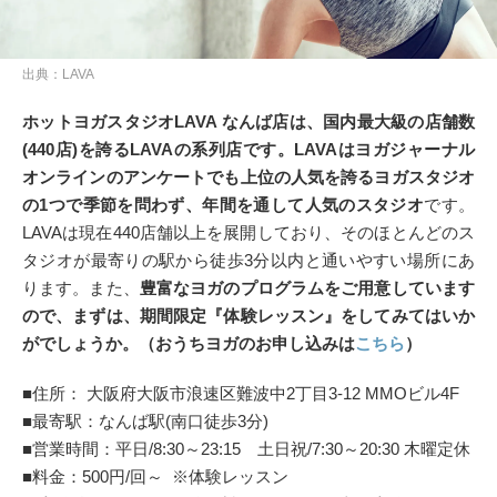
出典：LAVA
ホットヨガスタジオLAVA なんば店は、国内最大級の店舗数
(440店)を誇るLAVAの系列店
です。
LAVAはヨガジャーナル
オンラインのアンケートでも上位の人気を誇るヨガスタジオ
の1つで季節を問わず、年間を通して人気のスタジオ
です。
LAVAは現在440店舗以上を展開しており、そのほとんどのス
タジオが最寄りの駅から徒歩3分以内と通いやすい場所にあ
ります。また、
豊富なヨガのプログラムをご用意しています
ので、まずは、期間限定『体験レッスン』をしてみてはいか
がでしょうか。（おうちヨガのお申し込みは
こちら
）
■住所： 大阪府大阪市浪速区難波中2丁目3-12 MMOビル4F
■最寄駅：なんば駅(南口徒歩3分)
■営業時間：平日/8:30～23:15 土日祝/7:30～20:30 木曜定休
■料金：500円/回～ ※体験レッスン