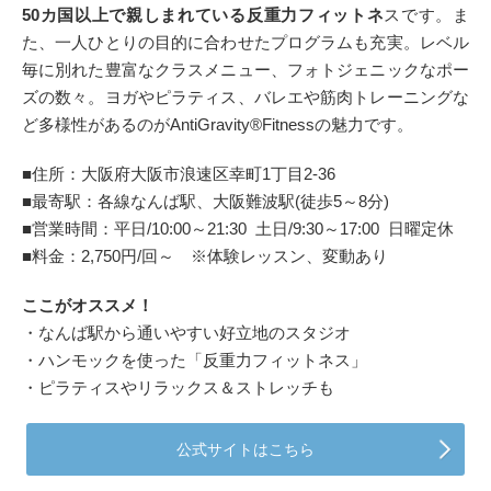
50カ国以上で親しまれている反重力フィットネ
スです。ま
た、一人ひとりの目的に合わせたプログラムも充実。レベル
毎に別れた豊富なクラスメニュー、フォトジェニックなポー
ズの数々。ヨガやピラティス、バレエや筋肉トレーニングな
ど多様性があるのがAntiGravity®Fitnessの魅力です。
■住所：大阪府大阪市浪速区幸町1丁目2-36
■最寄駅：各線なんば駅、大阪難波駅(徒歩5～8分)
■営業時間：平日/10:00～21:30 土日/9:30～17:00 日曜定休
■料金：2,750円/回～ ※体験レッスン、変動あり
ここがオススメ！
・なんば駅から通いやすい好立地のスタジオ
・ハンモックを使った「反重力フィットネス」
・ピラティスやリラックス＆ストレッチも
公式サイトはこちら