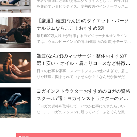
厳選8スタジオ
美容や健康に効果のあるエクササイズとして、近年注目
を集めているピラティス。姿勢改善やインナーマッスル
の強化など、たくさんの効果が期待できるピラティスで
すが、初めて挑戦する方にとっては、スタジオ選びに悩
【厳選】難波(なんば)のダイエット・パーソ
むことも少なくありません。ここでは2025年最新のピラ
ナルジムならここ！おすすめ6選
ティススタジオの中からプロのインストラクターが厳選
した８教室を紹介します。皆さんが自信を持って選べる
毎月600万人以上が利用するヨガジャーナルオンライン
ピラティススタジオを見つける手助けとなれば幸いで
では、ウェルビーイングの向上(健康面の促進)をテーマに
す。
掲げています。今回は難波(なんば)エリアでおすすめのト
レーニングジムをご紹介いたします。各ジムの特徴や料
難波(なんば)のマッサージ・整体おすすめ7
金などがまとめられ、理想の体型や健康維持を目指す方
選！安い・オイル・肩こりコースなど特徴も
におすすめです。毎月の予約枠数に限りがありますの
紹介！
で、お早めにお申込み下さい。
日々の仕事や家事、スマートフォンの使いすぎで、肩こ
りや腰痛に悩まされていませんか？「なんだか体がだる
い」「ヨガの効果をさらに高めたいけど、どこでケアす
ればいいの？」そんなお悩みを持つあなたのために、ヨ
ヨガインストラクターおすすめのヨガの資格
ガジャーナルオンラインが難波エリアで「本当に役立
スクール7選！ヨガインストラクターのアン
つ」マッサージ・整体店を厳選しました。
ケートも紹介
「ヨガの資格を取得して、いつか仕事にできたらいい
な…。」ヨガのレッスンに通っていて、ふとそんな風に
思ったことはありませんか。実はひと言で「ヨガの資
格」と言ってもさまざまな種類があります。そして同じ
ヨガの資格でも、スクールによって学べる内容や取得時
間、そして費用も全く異なるのです。いったいどんな資