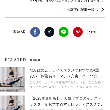
己や他者、社会とつながることをヨガの本質と捉
え、自分らしさを見つけるための心身メンテナンス
この著者の記事一覧へ
などウェルビーイングを実現するための情報を発
信。
Facebook
X（旧twitter）
LINE
Pinterest
noteで
SHARE:
RELATED
関連記事
なんばのピラティススタジオおすすめ4選！
安い・体験あり・マシン充実・パーソナルな
ど特徴も紹介！
なんばで「ピラティスを始めてみたいけど、どこを選べ
ばいいか分からない」「自分にぴったりのスタジオを見
つけたい」とお悩みのあなたへ。ヨガジャーナルオンラ
イン編集部が、なんばエリアでおすすめのピラティスス
【2025年最新版】大人気！プロのインスト
タジオを厳選して4選ご紹介します。
ラクターがおすすめするピラティススタジオ