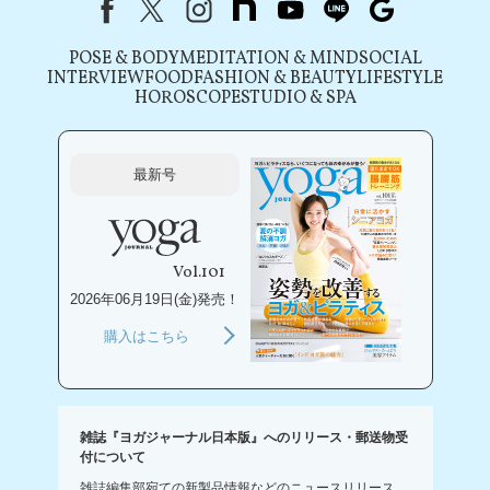
Facebook
X（旧Twitter）
instagram
note
youtube
line
Google
POSE & BODY
MEDITATION & MIND
SOCIAL
INTERVIEW
FOOD
FASHION & BEAUTY
LIFESTYLE
HOROSCOPE
STUDIO & SPA
最新号
Vol.101
2026年06月19日(金)発売！
購入はこちら
雑誌『ヨガジャーナル日本版』へのリリース・郵送物受
付について
雑誌編集部宛ての新製品情報などのニュースリリース、