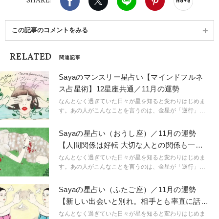
SHARE:
この記事のコメントをみる
RELATED
関連記事
Sayaのマンスリー星占い【マインドフルネ
ス占星術】12星座共通／11月の運勢
なんとなく過ぎていた日々が星を知ると変わりはじめま
す。あの人がこんなことを言うのは、金星が「逆行」し
ているから。連絡ミスが多発するのは水星「逆行」のせ
い。こんなにも気持ちが盛り上がるのは満月だからと言
Sayaの星占い（おうし座）／11月の運勢
うように。星という眼鏡をもつことで、小さなささやき
【人間関係は好転 大切な人との関係も一歩
や予兆にも気づき始め、「今、ここ」に集中できるよう
前進】
に。マインドフルに生きられるようになるのです。
なんとなく過ぎていた日々が星を知ると変わりはじめま
「今、ここ」を生きるためのマインドフルネスな占星術
す。あの人がこんなことを言うのは、金星が「逆行」し
です。
ているから。連絡ミスが多発するのは水星「逆行」のせ
い。こんなにも気持ちが盛り上がるのは満月だからと言
Sayaの星占い（ふたご座）／11月の運勢
うように。星という眼鏡をもつことで、小さなささやき
【新しい出会いと別れ。相手とも率直に話し
や予兆にも気づき始め、「今、ここ」に集中できるよう
合って】
に。マインドフルに生きられるようになるのです。
なんとなく過ぎていた日々が星を知ると変わりはじめま