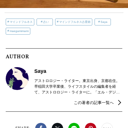
マインドフルネス
占い
マインドフルネス占星術
Saya
maegamimami
AUTHOR
Saya
アストロロジー・ライター。東京出身、京都在住。
早稲田大学卒業後、ライフスタイルの編集者を経
て、アストロロジー・ライターに。「エル・デジタ
ル」、「LEEweb」の星占いも好評。現在は、京都で
この著者の記事一覧へ
夫と二人で暮らし、星を読み、畑を耕す傍ら、茶道
のお稽古と着物遊びにいそしむ日々。新刊、『占星
術ブックガイド〜星の道の歩き方、アストロロジャ
ーとの対話集〜』（5500円/説話社）が好評発売中。
Facebook
X（旧twitter）
LINE
Pinterest
noteで