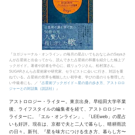
『ヨガジャーナル・オンライン』の毎月の星占いでもおなじみのSayaさ
んが占星術と出会ってから、読んできた占星術の和書を紹介した極上ブ
ックガイド。著者や訳者を中心に、鏡リュウジさん、松村潔さん、
SUGARさんら占星術家や研究家、セラピストに会いに行き、対話を重
ねている。占星術の世界を概観したい初学者、学びの道のりを整理した
い中級者にも。／『
占星術ブックガイド～星の道の歩き方、アストロロ
ジャーとの対話集（説話社）
』
アストロロジー・ライター。東京出身。早稲田大学卒業
後、ライフスタイルの編集者を経て、アストロロジー・
ライターに。「エル・オンライン」、「LEEweb」の星占
いも好評。現在は、京都で夫と二人で暮らし、晴耕雨読
の日々。新刊、『星を味方につける生き方、暮らし方〜