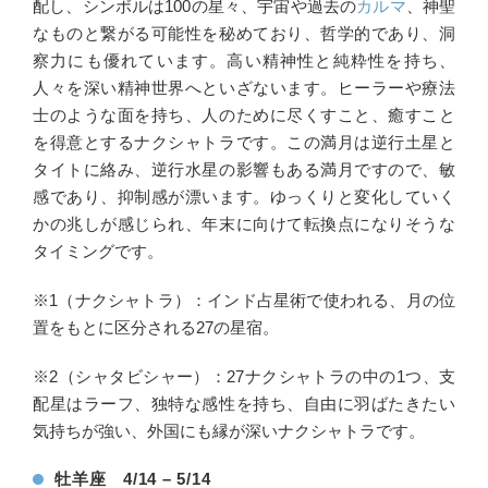
配し、シンボルは100の星々、宇宙や過去の
カルマ
、神聖
なものと繋がる可能性を秘めており、哲学的であり、洞
察力にも優れています。高い精神性と純粋性を持ち、
人々を深い精神世界へといざないます。ヒーラーや療法
士のような面を持ち、人のために尽くすこと、癒すこと
を得意とするナクシャトラです。この満月は逆行土星と
タイトに絡み、逆行水星の影響もある満月ですので、敏
感であり、抑制感が漂います。ゆっくりと変化していく
かの兆しが感じられ、年末に向けて転換点になりそうな
タイミングです。
※1（ナクシャトラ）：インド占星術で使われる、月の位
置をもとに区分される27の星宿。
※2（シャタビシャー）：27ナクシャトラの中の1つ、支
配星はラーフ、独特な感性を持ち、自由に羽ばたきたい
気持ちが強い、外国にも縁が深いナクシャトラです。
牡羊座 4/14 – 5/14