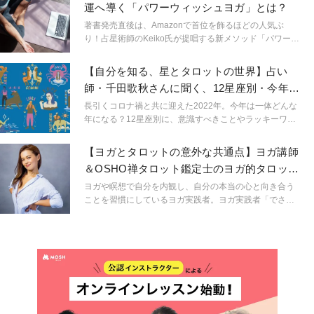
運へ導く「パワーウィッシュヨガ」とは？
けたいポイントを考えてみました。
著書発売直後は、Amazonで首位を飾るほどの人気ぶ
り！占星術師のKeiko氏が提唱する新メソッド「パワーウ
ィッシュヨガ」をご紹介します。秋の夜長は開運ヨガで
幸せを引き寄せてみませんか？
【自分を知る、星とタロットの世界】占い
師・千田歌秋さんに聞く、12星座別・今年を
快適に過ごすコツ
長引くコロナ禍と共に迎えた2022年。今年は一体どんな
年になる？12星座別に、意識すべきことやラッキーワー
ドを教えていただきました。
【ヨガとタロットの意外な共通点】ヨガ講師
＆OSHO禅タロット鑑定士のヨガ的タロット
活用術とは？
ヨガや瞑想で自分を内観し、自分の本当の心と向き合う
ことを習慣にしているヨガ実践者。ヨガ実践者「でさ
え」いや、「というより」「だからこそ」という言い方
の方がしっくりくるかもしれないですが、ヨガ実践者こ
そ自分の直感が本当にそれでいいのか？それがエゴでは
ないのか？手放すべき感情ではないのか？と迷いが生じ
てしまうことは少なくありません。そんな迷えるヨギ
ー・ヨギーニに向けて、自分の心と向き合うこと、そし
て自分を知ってくことを、ヨガと占いという２つのツー
ルを活用して伝えているIKUMIさんにお話を伺いまし