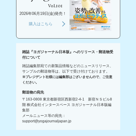
Vol.101
2026年06月19日(金)発売！
購入はこちら
雑誌『ヨガジャーナル日本版』へのリリース・郵送物受
付について
雑誌編集部宛ての新製品情報などのニュースリリース、
サンプルの郵送物等は、以下で受け付けております。
※プレジデント社様には編集部はございませんので、ご注意
ください。
郵送物の宛先
〒163-0808 東京都新宿区西新宿2-4-1 新宿ＮＳビル8
階 株式会社インタースペース ヨガジャーナル日本版編
集部
メールニュース等の宛先：
support@yogajournaljapan.jp