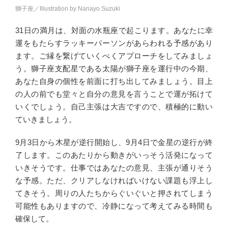
獅子座／Illustration by Nanayo Suzuki
31日の満月は、対面の水瓶座で起こります。あなたに幸
運をもたらすラッキーパーソンがあらわれる予感があり
ます。ご縁を繋げていくべくアプローチをしてみましょ
う。獅子座支配星である太陽が獅子座を運行中の今期、
あなた自身の個性を前面に打ち出してみましょう。目上
の人の前でも堂々と自分の意見を言うことで運が拓けて
いくでしょう。自己主張は大吉ですので、積極的に動い
ていきましょう。
9月3日から木星が逆行開始し、9月4日で金星の逆行が終
了します。このあたりから動きがいっそう活発になって
いきそうです。仕事ではあなたの意見、主張が通りそう
な予感。ただ、クリアしなければいけない課題も浮上し
てきそう。周りの人たちからぐいぐいと押されてしまう
可能性もありますので、冷静になって考えてみる時間も
確保して。