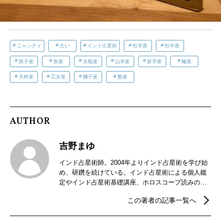
ニャンティ
占い
インド占星術
牡羊座
牡牛座
双子座
魚座
水瓶座
山羊座
射手座
蠍座
天秤座
乙女座
獅子座
蟹座
AUTHOR
吉野まゆ
インド占星術師。2004年よりインド占星術を学び始
め、研鑽を続けている。インド占星術による個人鑑
定やインド占星術基礎講座、ホロスコープ読みの講
座などを開催。2018年からはインドの暦パンチャン
この著者の記事一覧へ
ガ手帳の制作販売を行っている。