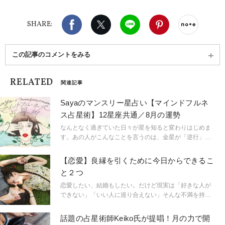
Facebook
X（旧twitter）
LINE
Pinterest
noteで
SHARE:
この記事のコメントをみる
RELATED
関連記事
Sayaのマンスリー星占い【マインドフルネ
ス占星術】12星座共通／8月の運勢
なんとなく過ぎていた日々が星を知ると変わりはじめま
す。あの人がこんなことを言うのは、金星が「逆行」し
ているから。連絡ミスが多発するのは水星「逆行」のせ
い。こんなにも気持ちが盛り上がるのは満月だからと言
【恋愛】良縁を引くために今日からできるこ
うように。星という眼鏡をもつことで、小さなささやき
と２つ
や予兆にも気づき始め、「今、ここ」に集中できるよう
に。マインドフルに生きられるようになるのです。
恋愛したい、結婚もしたい。だけど現実は「好きな人が
「今、ここ」を生きるためのマインドフルネスな占星術
できない」「いい人に巡り合えない」そんな不満を持っ
です。
ている人、多いのでは？ 出会いがないなら、まずは人
と出会える場に行くことが大事ですが、ではその「出会
話題の占星術師Keiko氏が提唱！月の力で開
いの場」で良いご縁を引けるようになるには？日々心掛