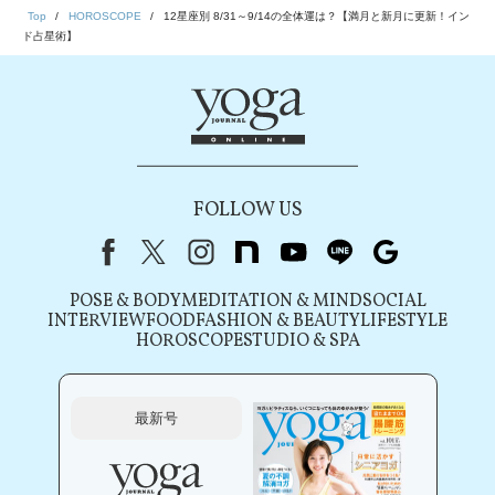
Top
HOROSCOPE
12星座別 8/31～9/14の全体運は？【満月と新月に更新！イン
ド占星術】
FOLLOW US
Facebook
X（旧Twitter）
instagram
note
youtube
line
Google
POSE & BODY
MEDITATION & MIND
SOCIAL
INTERVIEW
FOOD
FASHION & BEAUTY
LIFESTYLE
HOROSCOPE
STUDIO & SPA
最新号