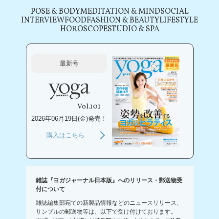
POSE & BODY
MEDITATION & MIND
SOCIAL
INTERVIEW
FOOD
FASHION & BEAUTY
LIFESTYLE
HOROSCOPE
STUDIO & SPA
最新号
Vol.101
2026年06月19日(金)発売！
購入はこちら
雑誌『ヨガジャーナル日本版』へのリリース・郵送物受
付について
雑誌編集部宛ての新製品情報などのニュースリリース、
サンプルの郵送物等は、以下で受け付けております。