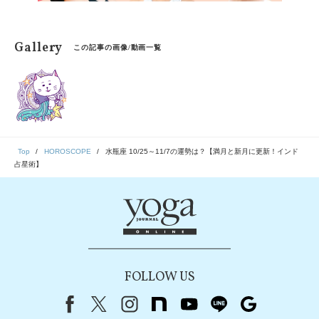
Gallery
この記事の画像/動画一覧
Top
HOROSCOPE
水瓶座 10/25～11/7の運勢は？【満月と新月に更新！インド
占星術】
FOLLOW US
Facebook
X（旧Twitter）
instagram
note
youtube
line
Google