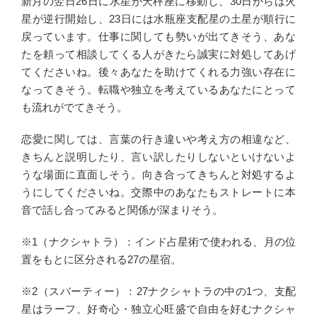
新月の翌日26日に水星が天秤座に移動し、30日からは火
星が逆行開始し、23日には水瓶座支配星の土星が順行に
戻っています。仕事に関しても勢いが出てきそう、あな
たを頼って相談してくる人がきたら誠実に対処してあげ
てくださいね。後々あなたを助けてくれる力強い存在に
なってきそう。転職や独立を考えているあなたにとって
も流れがでてきそう。
恋愛に関しては、言葉の行き違いや考え方の相違など、
きちんと説明したり、言い訳したりしないといけないよ
うな場面に直面しそう。向き合ってきちんと対処するよ
うにしてくださいね。交際中のあなたもストレートに本
音で話し合ってみると関係が深まりそう。
※1（ナクシャトラ）：インド占星術で使われる、月の位
置をもとに区分される27の星宿。
※2（スバーティー）：27ナクシャトラの中の1つ、支配
星はラーフ、好奇心・独立心旺盛で自由を好むナクシャ