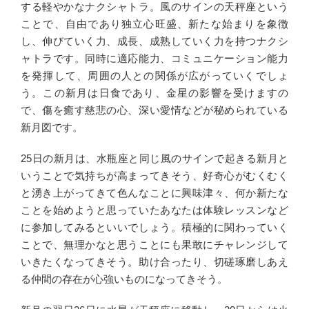
する軽やかなナクシャトラ。風のサインの天秤座という
ことで、自由であり独立心旺盛、新たな始まりを象徴
し、伸びていく力、成長、成熟していく力を持つナクシ
ャトラです。同時に適応能力、コミュニケーション能力
を発揮して、周囲の人との関係が広がっていくでしょ
う。この新月は日食であり、金星の影響を受けますの
で、傷を癒す慈悲の心、深い愛情などが秘められている
新月図です。
25日の新月は、水瓶座と同じ風のサインで起きる新月と
いうことで気持ちが高まってきそう、好奇心がむくむく
と湧き上がってきて色んなことに興味津々、何か新たな
ことを始めようと思っていたあなたは体験レッスンなど
に参加してみるといいでしょう。積極的に関わっていく
ことで、無理かなと思うことにも果敢にチャレンジして
いきたくなってきそう。助け合ったり、切磋琢磨しあえ
る仲間の存在が心強いものになってきそう。