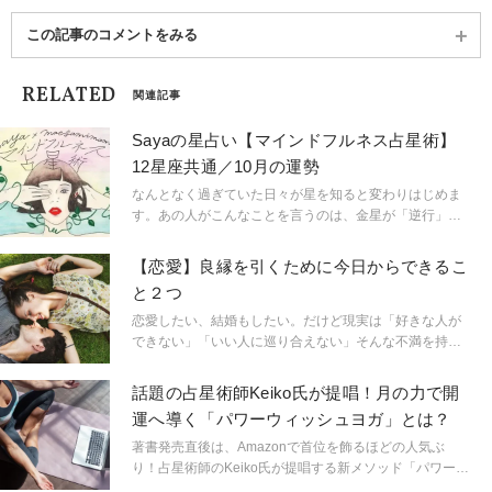
この記事のコメントをみる
RELATED
関連記事
Sayaの星占い【マインドフルネス占星術】
12星座共通／10月の運勢
なんとなく過ぎていた日々が星を知ると変わりはじめま
す。あの人がこんなことを言うのは、金星が「逆行」し
ているから。連絡ミスが多発するのは水星「逆行」のせ
い。こんなにも気持ちが盛り上がるのは満月だからと言
【恋愛】良縁を引くために今日からできるこ
うように。星という眼鏡をもつことで、小さなささやき
と２つ
や予兆にも気づき始め、「今、ここ」に集中できるよう
に。マインドフルに生きられるようになるのです。
恋愛したい、結婚もしたい。だけど現実は「好きな人が
「今、ここ」を生きるためのマインドフルネス占星術の
できない」「いい人に巡り合えない」そんな不満を持っ
スタートです。
ている人、多いのでは？ 出会いがないなら、まずは人
と出会える場に行くことが大事ですが、ではその「出会
話題の占星術師Keiko氏が提唱！月の力で開
いの場」で良いご縁を引けるようになるには？日々心掛
運へ導く「パワーウィッシュヨガ」とは？
けたいポイントを考えてみました。
著書発売直後は、Amazonで首位を飾るほどの人気ぶ
り！占星術師のKeiko氏が提唱する新メソッド「パワーウ
ィッシュヨガ」をご紹介します。秋の夜長は開運ヨガで