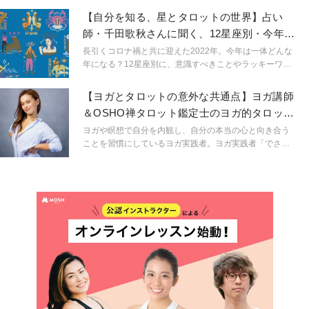
幸せを引き寄せてみませんか？
【自分を知る、星とタロットの世界】占い
師・千田歌秋さんに聞く、12星座別・今年を
快適に過ごすコツ
長引くコロナ禍と共に迎えた2022年。今年は一体どんな
年になる？12星座別に、意識すべきことやラッキーワー
ドを教えていただきました。
【ヨガとタロットの意外な共通点】ヨガ講師
＆OSHO禅タロット鑑定士のヨガ的タロット
活用術とは？
ヨガや瞑想で自分を内観し、自分の本当の心と向き合う
ことを習慣にしているヨガ実践者。ヨガ実践者「でさ
え」いや、「というより」「だからこそ」という言い方
の方がしっくりくるかもしれないですが、ヨガ実践者こ
そ自分の直感が本当にそれでいいのか？それがエゴでは
ないのか？手放すべき感情ではないのか？と迷いが生じ
てしまうことは少なくありません。そんな迷えるヨギ
ー・ヨギーニに向けて、自分の心と向き合うこと、そし
て自分を知ってくことを、ヨガと占いという２つのツー
ルを活用して伝えているIKUMIさんにお話を伺いまし
た。