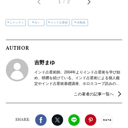
1
2
/
ニャンティ
占い
インド占星術
水瓶座
AUTHOR
吉野まゆ
インド占星術師。2004年よりインド占星術を学び始
め、研鑽を続けている。インド占星術による個人鑑
定やインド占星術基礎講座、ホロスコープ読みの講
座などを開催。2018年からはインドの暦パンチャン
この著者の記事一覧へ
ガ手帳の制作販売を行っている。
Facebook
X（旧twitter）
LINE
Pinterest
noteで
SHARE: