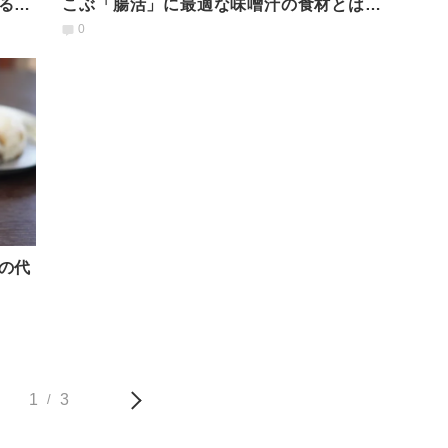
る凄
こぶ「腸活」に最適な味噌汁の食材とは？
管理栄養士が解説
0
の代
1
3
/