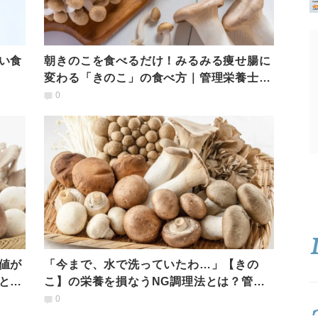
い食
朝きのこを食べるだけ！みるみる痩せ腸に
変わる「きのこ」の食べ方｜管理栄養士が
解説
0
値が
「今まで、水で洗っていたわ…」【きの
と
こ】の栄養を損なうNG調理法とは？管理
栄養士が解説
0