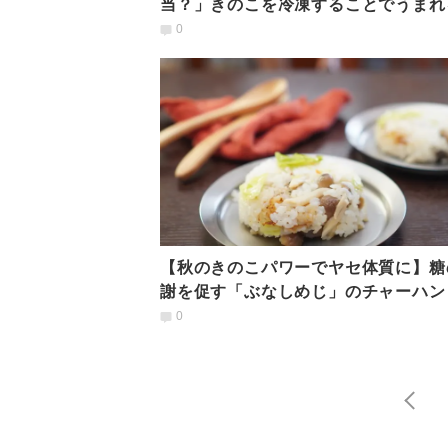
当？」きのこを冷凍することでうまれ
いメリット4選
0
【秋のきのこパワーでヤセ体質に】糖
謝を促す「ぶなしめじ」のチャーハン
0