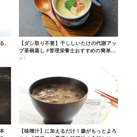
る、
【ダシ取り不要】干ししいたけの代謝アッ
プ茶碗蒸し #管理栄養士おすすめの簡単ダ
イエットレシピ
0
本
【味噌汁】に加えるだけ！腸がもっとよろ