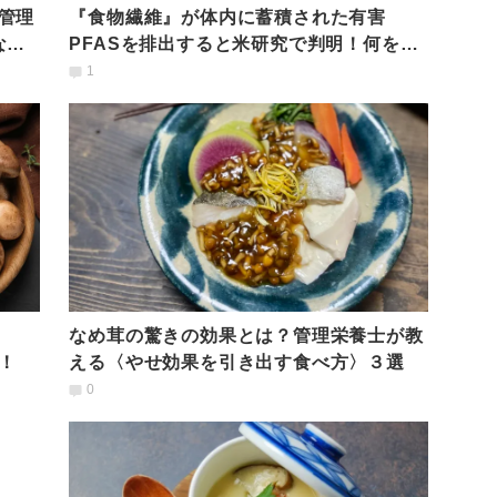
管理
『食物繊維』が体内に蓄積された有害
な食
PFASを排出すると米研究で判明！何を食
べたら毒出しできる？
1
なめ茸の驚きの効果とは？管理栄養士が教
！
える〈やせ効果を引き出す食べ方〉３選
0