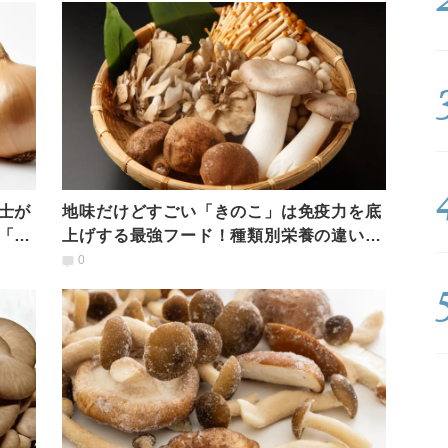
士が
地味だけどすごい「きのこ」は免疫力を底
「食
上げする最強フード！種類別栄養の違い
と、食べ方のコツ
0