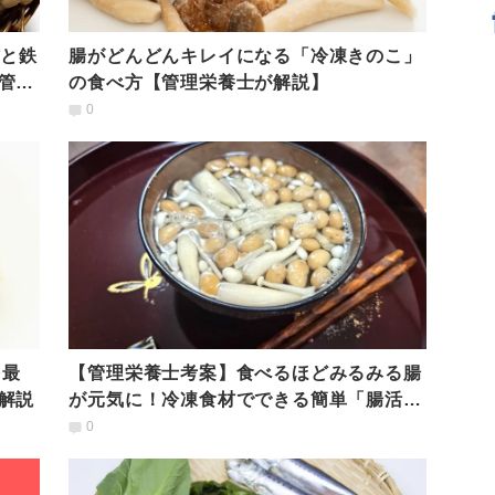
材と鉄
腸がどんどんキレイになる「冷凍きのこ」
管理
の食べ方【管理栄養士が解説】
0
を最
【管理栄養士考案】食べるほどみるみる腸
解説
が元気に！冷凍食材でできる簡単「腸活ス
ープ」
0