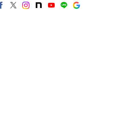
Facebook
X（旧twitter）
instagram
note
Youtube
line
Google