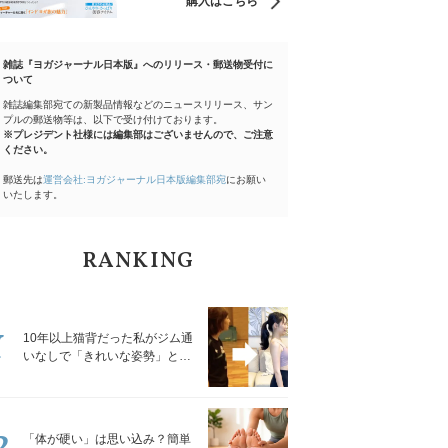
購入はこちら
雑誌『ヨガジャーナル日本版』へのリリース・郵送物受付に
ついて
雑誌編集部宛ての新製品情報などのニュースリリース、サン
プルの郵送物等は、以下で受け付けております。
※プレジデント社様には編集部はございませんので、ご注意
ください。
郵送先は
運営会社:ヨガジャーナル日本版編集部宛
にお願い
いたします。
RANKING
1
10年以上猫背だった私がジム通
いなしで「きれいな姿勢」と褒
められるようになった秘密の習
慣
2
「体が硬い」は思い込み？簡単