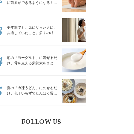
に前屈ができるようになる！腿
裏を少しずつゆるめる「前屈ス
トレッチ」
3
更年期でも元気になった人に、
共通していたこと。多くの相談
を受けてきた私が言える、たっ
たひとつのこと
4
朝の「ヨーグルト」に混ぜるだ
け。骨を支える栄養素をまとめ
て補える食材3選｜管理栄養士が
解説
5
夏の「冷凍うどん」にのせるだ
け。包丁いらずでたんぱく質を
補える組み合わせ3選｜管理栄養
士が解説
FOLLOW US