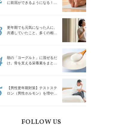
に前屈ができるようになる！腿
裏を少しずつゆるめる「前屈ス
トレッチ」
3
更年期でも元気になった人に、
共通していたこと。多くの相談
を受けてきた私が言える、たっ
たひとつのこと
4
朝の「ヨーグルト」に混ぜるだ
け。骨を支える栄養素をまとめ
て補える食材3選｜管理栄養士が
解説
5
【男性更年期対策】テストステ
ロン（男性ホルモン）を増やす
「５つの食品」
FOLLOW US