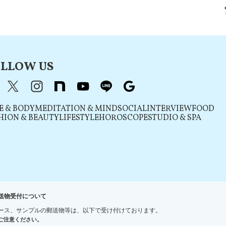
LLOW US
acebook
X（旧Twitter）
instagram
note
youtube
line
Google
E & BODY
MEDITATION & MIND
SOCIAL
INTERVIEW
FOOD
HION & BEAUTY
LIFESTYLE
HOROSCOPE
STUDIO & SPA
送物受付について
ース、サンプルの郵送物等は、以下で受け付けております。
ご注意ください。