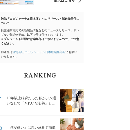
購入はこちら
雑誌『ヨガジャーナル日本版』へのリリース・郵送物受付に
ついて
雑誌編集部宛ての新製品情報などのニュースリリース、サン
プルの郵送物等は、以下で受け付けております。
※プレジデント社様には編集部はございませんので、ご注意
ください。
郵送先は
運営会社:ヨガジャーナル日本版編集部宛
にお願い
いたします。
RANKING
1
10年以上猫背だった私がジム通
いなしで「きれいな姿勢」と褒
められるようになった秘密の習
慣
2
「体が硬い」は思い込み？簡単