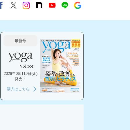
Facebook
X（旧twitter）
instagram
note
Youtube
line
Google
最新号
Vol.101
2026年06月19日(金)
発売！
購入はこちら