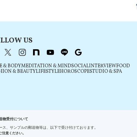
LLOW US
acebook
X（旧Twitter）
instagram
note
youtube
line
Google
E & BODY
MEDITATION & MIND
SOCIAL
INTERVIEW
FOOD
HION & BEAUTY
LIFESTYLE
HOROSCOPE
STUDIO & SPA
送物受付について
ース、サンプルの郵送物等は、以下で受け付けております。
ご注意ください。