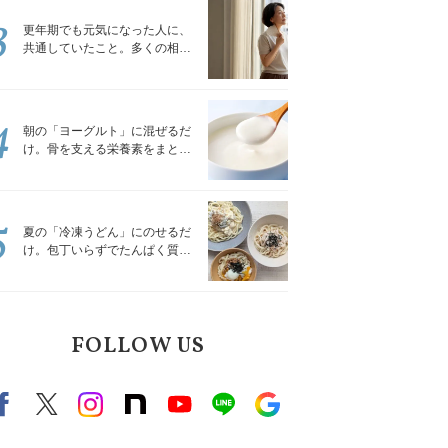
3
更年期でも元気になった人に、
共通していたこと。多くの相談
を受けてきた私が言える、たっ
たひとつのこと
4
朝の「ヨーグルト」に混ぜるだ
け。骨を支える栄養素をまとめ
て補える食材3選｜管理栄養士が
解説
5
夏の「冷凍うどん」にのせるだ
け。包丁いらずでたんぱく質を
補える組み合わせ3選｜管理栄養
士が解説
FOLLOW US
Facebook
X（旧twitter）
instagram
note
Youtube
line
Google