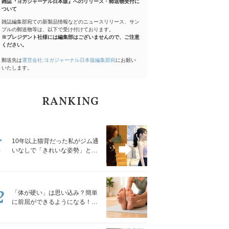
雑誌『ヨガジャーナル日本版』へのリリース・郵送物受付に
ついて
雑誌編集部宛ての新製品情報などのニュースリリース、サン
プルの郵送物等は、以下で受け付けております。
※プレジデント社様には編集部はございませんので、ご注意
ください。
郵送先は
運営会社:ヨガジャーナル日本版編集部宛
にお願い
いたします。
RANKING
1
10年以上猫背だった私がジム通
いなしで「きれいな姿勢」と褒
められるようになった秘密の習
慣
2
「体が硬い」は思い込み？簡単
に前屈ができるようになる！腿
裏を少しずつゆるめる「前屈ス
トレッチ」