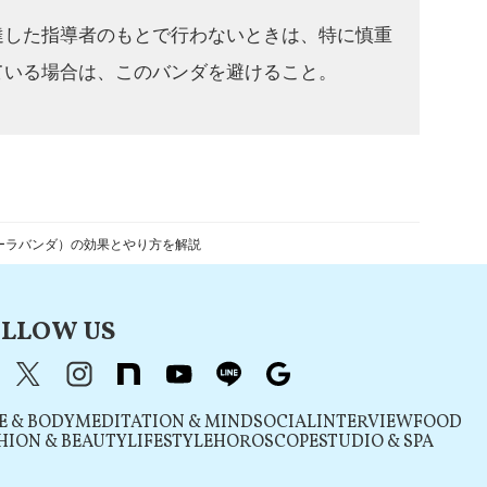
達した指導者のもとで行わないときは、特に慎重
ている場合は、このバンダを避けること。
ーラバンダ）の効果とやり方を解説
LLOW US
acebook
X（旧Twitter）
instagram
note
youtube
line
Google
E & BODY
MEDITATION & MIND
SOCIAL
INTERVIEW
FOOD
HION & BEAUTY
LIFESTYLE
HOROSCOPE
STUDIO & SPA