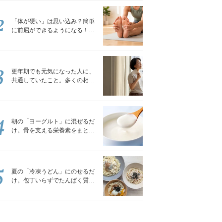
2
「体が硬い」は思い込み？簡単
に前屈ができるようになる！腿
裏を少しずつゆるめる「前屈ス
トレッチ」
3
更年期でも元気になった人に、
共通していたこと。多くの相談
を受けてきた私が言える、たっ
たひとつのこと
4
朝の「ヨーグルト」に混ぜるだ
け。骨を支える栄養素をまとめ
て補える食材3選｜管理栄養士が
解説
5
夏の「冷凍うどん」にのせるだ
け。包丁いらずでたんぱく質を
補える組み合わせ3選｜管理栄養
士が解説