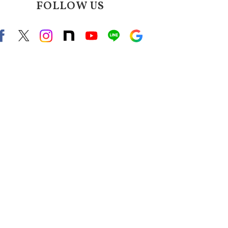
FOLLOW US
Facebook
X（旧twitter）
instagram
note
Youtube
line
Google