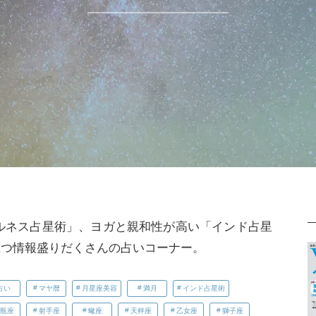
フルネス占星術」、ヨガと親和性が高い「インド占星
立つ情報盛りだくさんの占いコーナー。
占い
マヤ暦
月星座美容
満月
インド占星術
瓶座
射手座
蠍座
天秤座
乙女座
獅子座