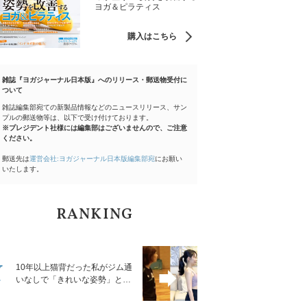
ヨガ＆ピラティス
購入はこちら
雑誌『ヨガジャーナル日本版』へのリリース・郵送物受付に
ついて
雑誌編集部宛ての新製品情報などのニュースリリース、サン
プルの郵送物等は、以下で受け付けております。
※プレジデント社様には編集部はございませんので、ご注意
ください。
郵送先は
運営会社:ヨガジャーナル日本版編集部宛
にお願い
いたします。
RANKING
1
10年以上猫背だった私がジム通
いなしで「きれいな姿勢」と褒
められるようになった秘密の習
慣