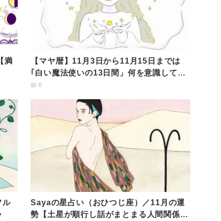
？【満
【マヤ暦】11月3日から11月15日までは
｢白い魔法使いの13日間」何を意識して過
ごすべき？
0
フル
Sayaの星占い（おひつじ座）／11月の運
勢
勢【土星が順行し話がまとまる人間関係は