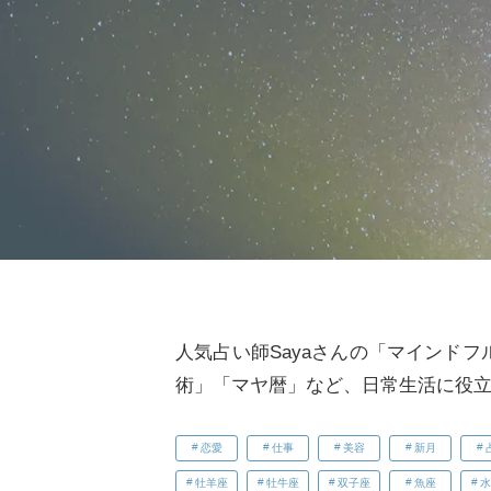
人気占い師Sayaさんの「マインド
術」「マヤ暦」など、日常生活に役
恋愛
仕事
美容
新月
牡羊座
牡牛座
双子座
魚座
水