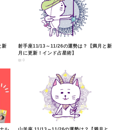
と新
射手座11/13～11/26の運勢は？【満月と新
月に更新！インド占星術】
0
ナル
山羊座 11/13～11/26の運勢は？【満月と