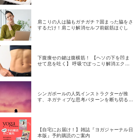
肩こりの人は脇もガチガチ？固まった脇をさ
するだけ！肩こり解消セルフ前鋸筋ほぐし
下腹痩せの鍵は腹横筋！ 【ヘソの下を凹ま
せて息を吐く】 呼吸でぽっこり解消エクサ
サイズ
シンガポールの人気インストラクターが推
す、ネガティブな思考パターンを断ち切る不
規則な呼吸法とは？
【自宅にお届け！】雑誌『ヨガジャーナル日
本版』予約購読のご案内