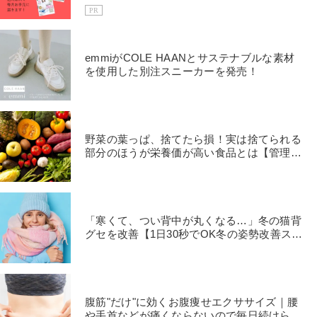
PR
emmiがCOLE HAANとサステナブルな素材
を使用した別注スニーカーを発売！
野菜の葉っぱ、捨てたら損！実は捨てられる
部分のほうが栄養価が高い食品とは【管理栄
養士が解説】
「寒くて、つい背中が丸くなる…」冬の猫背
グセを改善【1日30秒でOK冬の姿勢改善スト
レッチ】
腹筋"だけ"に効くお腹痩せエクササイズ｜腰
や手首などが痛くならないので毎日続けられ