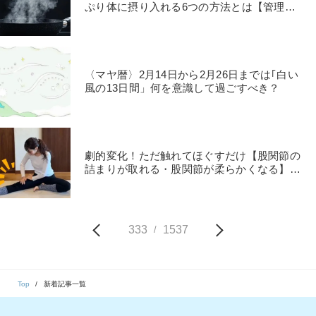
ぷり体に摂り入れる6つの方法とは【管理栄
養士が解説】
〈マヤ暦〉2月14日から2月26日までは｢白い
風の13日間」何を意識して過ごすべき？
劇的変化！ただ触れてほぐすだけ【股関節の
詰まりが取れる・股関節が柔らかくなる】ゆ
らゆらストレッチ
333
1537
/
Top
新着記事一覧