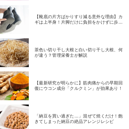
【靴底の片方ばかりすり減る意外な理由】カ
ギは上半身！片脚だけに負担をかけずに歩く
方法
茶色い切り干し大根と白い切り干し大根、何
が違う？管理栄養士が解説
【最新研究が明らかに】筋肉痛からの早期回
復にウコン成分「クルクミン」が効果あり！
「納豆を買い過ぎた…」混ぜて焼くだけ！飽
きてしまった納豆の絶品アレンジレシピ