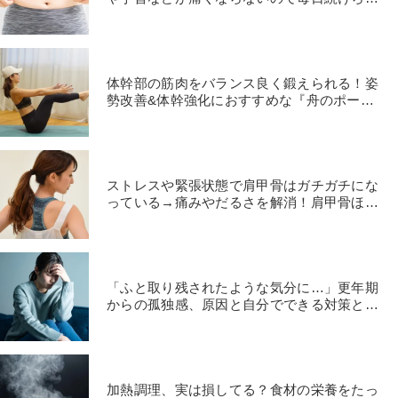
る
体幹部の筋肉をバランス良く鍛えられる！姿
勢改善&体幹強化におすすめな『舟のポー
ズ』やり方
ストレスや緊張状態で肩甲骨はガチガチにな
っている→痛みやだるさを解消！肩甲骨ほぐ
しストレッチ
「ふと取り残されたような気分に…」更年期
からの孤独感、原因と自分でできる対策と
は？
加熱調理、実は損してる？食材の栄養をたっ