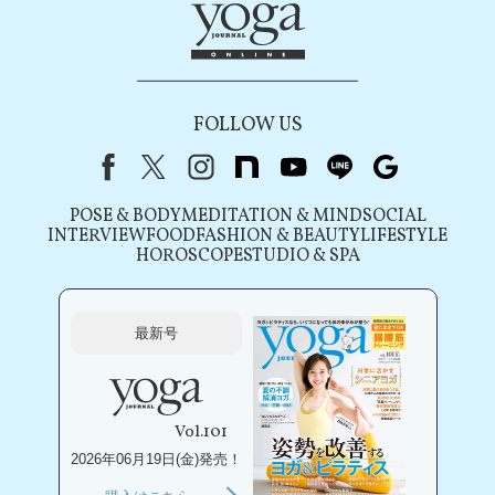
FOLLOW US
Facebook
X（旧Twitter）
instagram
note
youtube
line
Google
POSE & BODY
MEDITATION & MIND
SOCIAL
INTERVIEW
FOOD
FASHION & BEAUTY
LIFESTYLE
HOROSCOPE
STUDIO & SPA
最新号
Vol.101
2026年06月19日(金)発売！