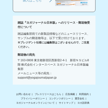
購入はこちら
雑誌『ヨガジャーナル日本版』へのリリース・郵送物受
付について
雑誌編集部宛ての新製品情報などのニュースリリース、
サンプルの郵送物等は、以下で受け付けております。
※プレジデント社様には編集部はございませんので、ご注意
ください。
郵送物の宛先
〒163-0808 東京都新宿区西新宿2-4-1 新宿ＮＳビル8
階 株式会社インタースペース ヨガジャーナル日本版編
集部
メールニュース等の宛先：
support@yogajournaljapan.jp
お問い合わせ
プレスリリースはこちら
広告掲載
利用規約
プライバシーポリシー
コンテンツポリシー
運営会社
ヨガジャーナルオンラインについて
サイトマップ
ヨガ語辞典