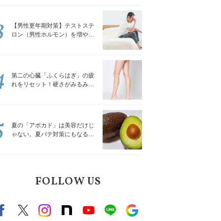
解説
3
【男性更年期対策】テストステ
ロン（男性ホルモン）を増やす
「５つの食品」
4
第二の心臓「ふくらはぎ」の疲
れをリセット！硬さがみるみる
ほぐれる「壁を使ってできる簡
単ストレッチ」
5
夏の「アボカド」は美容だけじ
ゃない。夏バテ対策にもなる意
外な食べ方｜管理栄養士が解説
FOLLOW US
Facebook
X（旧twitter）
instagram
note
Youtube
line
Google