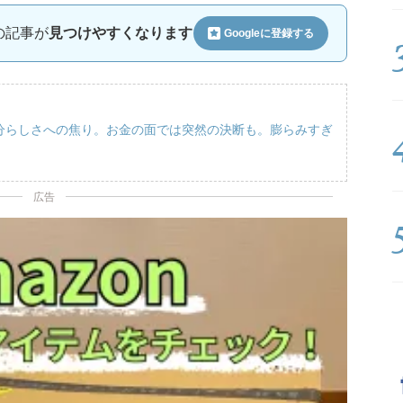
ルの記事が
見つけやすくなります
Googleに
登録する
自分らしさへの焦り。お金の面では突然の決断も。膨らみすぎ
広告