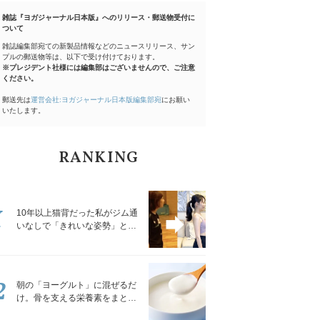
雑誌『ヨガジャーナル日本版』へのリリース・郵送物受付に
ついて
雑誌編集部宛ての新製品情報などのニュースリリース、サン
プルの郵送物等は、以下で受け付けております。
※プレジデント社様には編集部はございませんので、ご注意
ください。
郵送先は
運営会社:ヨガジャーナル日本版編集部宛
にお願い
いたします。
RANKING
1
10年以上猫背だった私がジム通
いなしで「きれいな姿勢」と褒
められるようになった秘密の習
慣
2
朝の「ヨーグルト」に混ぜるだ
け。骨を支える栄養素をまとめ
て補える食材3選｜管理栄養士が