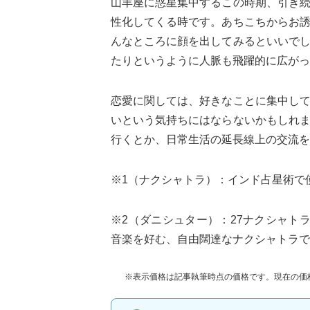
山羊座に惑星集中するこの時期、引き
性化してくる時です。あちこちからお
んなところに顔を出してみるといいで
たりというように人脈も飛躍的に広がっ
恋愛に関しては、好きなことに集中し
いという気持ちにはならないかもしれ
行くとか、日常生活の延長線上の交流を
※1（ナクシャトラ）：インド占星術で
※2（ダニシュター）：27ナクシャト
音楽を好む、自由闊達なナクシャトラで
※表示価格は記事執筆時点の価格です。現在の価