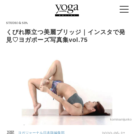
STUDIO & SPA
くびれ際立つ美麗ブリッジ｜インスタで発
見♡ヨガポーズ写真集vol.75
kominamijunko
2020-06-27
ヨガジャーナル日本版編集部