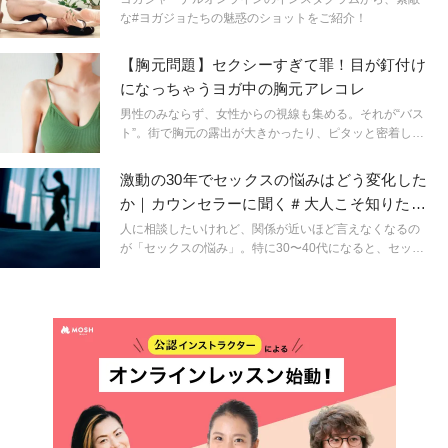
な#ヨガジョたちの魅惑のショットをご紹介！
【胸元問題】セクシーすぎて罪！目が釘付け
になっちゃうヨガ中の胸元アレコレ
男性のみならず、女性からの視線も集める。それが“バス
ト”。街で胸元の露出が大きかったり、ピタッと密着した
りした洋服を着ている人を見かけると、つい目で追って
しまいますよね。そしてそれは、ヨガの最中にも起こり
激動の30年でセックスの悩みはどう変化した
ます。みなさんは、次のようなセクシーすぎて罪な胸元
か｜カウンセラーに聞く＃大人こそ知りたい
でレッスンに参加していませんか？
性のこと
人に相談したいけれど、関係が近いほど言えなくなるの
が「セックスの悩み」。特に30〜40代になると、セック
スについての経験値や価値観の違いが出てしまい、悩ん
でいることさえ周りに悟られないようにしているもの。
そこで日本のセックスカウンセリングの草分けである臨
床心理士の金子和子先生に、今の30〜40代の性の悩みに
ついてお話をうかがいました。