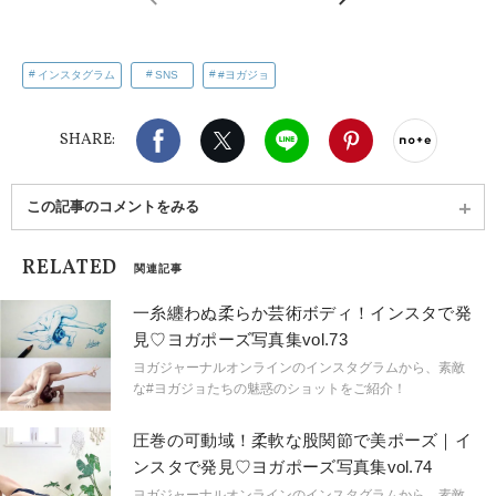
インスタグラム
SNS
#ヨガジョ
Facebook
X（旧twitter）
LINE
Pinterest
noteで
SHARE:
この記事のコメントをみる
RELATED
関連記事
一糸纏わぬ柔らか芸術ボディ！インスタで発
見♡ヨガポーズ写真集vol.73
ヨガジャーナルオンラインのインスタグラムから、素敵
な#ヨガジョたちの魅惑のショットをご紹介！
圧巻の可動域！柔軟な股関節で美ポーズ｜イ
ンスタで発見♡ヨガポーズ写真集vol.74
ヨガジャーナルオンラインのインスタグラムから、素敵