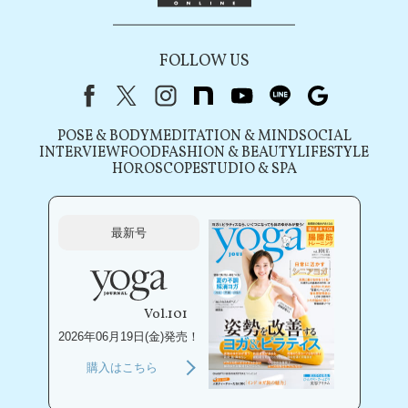
FOLLOW US
Facebook
X（旧Twitter）
instagram
note
youtube
line
Google
POSE & BODY
MEDITATION & MIND
SOCIAL
INTERVIEW
FOOD
FASHION & BEAUTY
LIFESTYLE
HOROSCOPE
STUDIO & SPA
最新号
Vol.101
2026年06月19日(金)発売！
購入はこちら