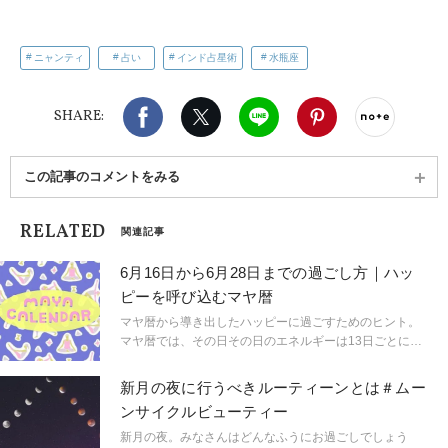
ニャンティ
占い
インド占星術
水瓶座
Facebook
X（旧twitter）
LINE
Pinterest
noteで
SHARE:
この記事のコメントをみる
RELATED
関連記事
6月16日から6月28日までの過ごし方｜ハッ
ピーを呼び込むマヤ暦
マヤ暦から導き出したハッピーに過ごすためのヒント。
マヤ暦では、その日その日のエネルギーは13日ごとに区
切られていると考えられています。「どんなことに意識
すれば楽しく過ごせるの？」「おすすめのヨガポーズ
新月の夜に行うべきルーティーンとは＃ムー
は？」13日ごとにお届けします！
ンサイクルビューティー
新月の夜。みなさんはどんなふうにお過ごしでしょう