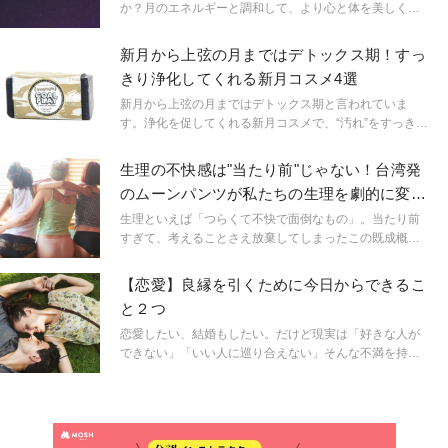
か？月のエネルギーと調和して、より心と体を美しくで
きるナイトルーティーンをご紹介します。
新月から上弦の月まではデトックス期！すっ
きり浄化してくれる新月コスメ4選
新月から上弦の月まではデトックス期と言われていま
す。浄化を促してくれる新月コスメで、“汚れ”をすっきり
洗い流してみては。体がすっきりすれば、心も軽くなる
はず。
生理の不快感は"当たり前"じゃない！台湾発
のムーンパンツが私たちの生理を劇的に変え
る
生理といえば「つらくて不快で面倒なもの」。当たり前
すぎて、考えることさえ放棄してしまったこの既成概念
をくつがえすために、世界中の女性が今、新しいモノを
生み出しています。そのひとつが、生理先進国・台湾で
【恋愛】良縁を引くために今日からできるこ
生まれた「ムーンパンツ」。生理用品の常識をくつがえ
と２つ
す快適さが魅力です。
恋愛したい、結婚もしたい。だけど現実は「好きな人が
できない」「いい人に巡り合えない」そんな不満を持っ
ている人、多いのでは？ 出会いがないなら、まずは人
と出会える場に行くことが大事ですが、ではその「出会
いの場」で良いご縁を引けるようになるには？日々心掛
けたいポイントを考えてみました。