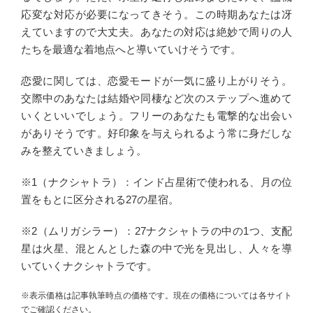
応変な対応が必要になってきそう。この時期あなたは冴
えていますので大丈夫。あなたの対応は絶妙で周りの人
たちを最適な着地点へと導いていけそうです。
恋愛に関しては、恋愛モードが一気に盛り上がりそう。
交際中のあなたは結婚や同棲など次のステップへ進めて
いくといいでしょう。フリーのあなたも電撃的な出会い
がありそうです。好印象を与えられるよう常に身だしな
みを整えていきましょう。
※1（ナクシャトラ）：インド占星術で使われる、月の位
置をもとに区分される27の星宿。
※2（ムリガシラー）：27ナクシャトラの中の1つ、支配
星は火星、混とんとした森の中で光を見出し、人々を導
いていくナクシャトラです。
※表示価格は記事執筆時点の価格です。現在の価格については各サイト
でご確認ください。