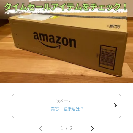
次ページ
美容・健康運は？
1
2
/