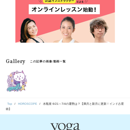
Gallery
この記事の画像/動画一覧
Top
HOROSCOPE
水瓶座 6/21～7/4の運勢は？【満月と新月に更新！インド占星
術】