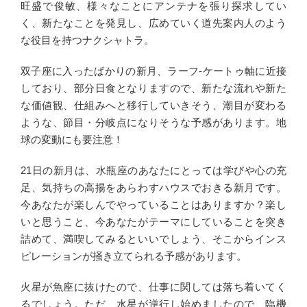
旺盛で俊敏、様々なことにアンテナを張り探求してい
く、新たなことを発見し、広めていく道先案内人のよう
な役目を持つナクシャトラ。
双子座に入ったばかりの新月、ラーフ-ケートゥ軸に近接
しており、部分日食となりますので、新たな流れや新た
な価値観、仕組みへと移行していきそう、潮目が変わる
ような、節目・分岐点になりそうな予感があります。地
球の変動にも要注意！
21日の新月は、水瓶座のあなたにとっては学びや心の充
足、気持ちの高揚をあらわすハウスでおきる新月です。
今あなたが楽しんでやっていることはありますか？楽し
いと思うこと、今あなたがテーマにしていることを突き
詰めて、満喫してみるといいでしょう、そこからインス
ピレーションが掻き立てられる予感があります。
火星が魚座に抜けたので、仕事に関しては落ち着いてく
るでしょう。ただ、水星が逆行し始めましたので、臨機