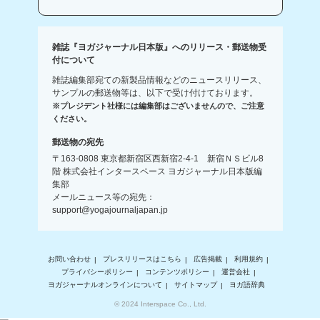
雑誌『ヨガジャーナル日本版』へのリリース・郵送物受
付について
雑誌編集部宛ての新製品情報などのニュースリリース、
サンプルの郵送物等は、以下で受け付けております。
※プレジデント社様には編集部はございませんので、ご注意
ください。
郵送物の宛先
〒163-0808 東京都新宿区西新宿2-4-1 新宿ＮＳビル8
階 株式会社インタースペース ヨガジャーナル日本版編
集部
メールニュース等の宛先：
support@yogajournaljapan.jp
お問い合わせ
プレスリリースはこちら
広告掲載
利用規約
プライバシーポリシー
コンテンツポリシー
運営会社
ヨガジャーナルオンラインについて
サイトマップ
ヨガ語辞典
© 2024 Interspace Co., Ltd.