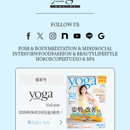
FOLLOW US
Facebook
X（旧Twitter）
instagram
note
youtube
line
Google
POSE & BODY
MEDITATION & MIND
SOCIAL
INTERVIEW
FOOD
FASHION & BEAUTY
LIFESTYLE
HOROSCOPE
STUDIO & SPA
最新号
Vol.101
2026年06月19日(金)発売！
購入はこちら