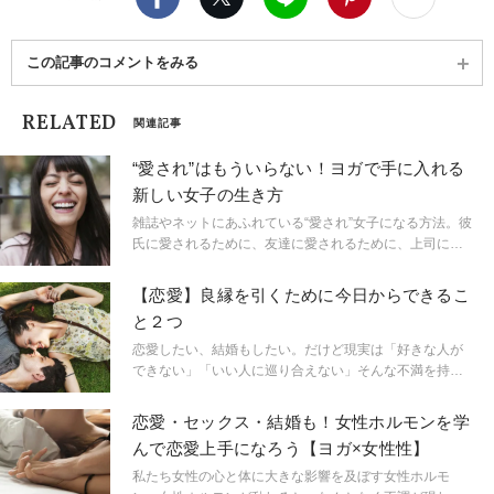
この記事のコメントをみる
RELATED
関連記事
“愛され”はもういらない！ヨガで手に入れる
新しい女子の生き方
雑誌やネットにあふれている“愛され”女子になる方法。彼
氏に愛されるために、友達に愛されるために、上司に愛
されるために、後輩に愛されるために…誰かに愛される
ために生きるなんて疲れませんか？ 今日からは、脱“愛
【恋愛】良縁を引くために今日からできるこ
され”！ヨガで手に入れるこれからの女子の新しい生き方
と２つ
とは。
恋愛したい、結婚もしたい。だけど現実は「好きな人が
できない」「いい人に巡り合えない」そんな不満を持っ
ている人、多いのでは？ 出会いがないなら、まずは人
と出会える場に行くことが大事ですが、ではその「出会
恋愛・セックス・結婚も！女性ホルモンを学
いの場」で良いご縁を引けるようになるには？日々心掛
んで恋愛上手になろう【ヨガ×女性性】
けたいポイントを考えてみました。
私たち女性の心と体に大きな影響を及ぼす女性ホルモ