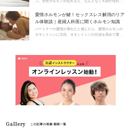
ン。女性ホルモンが乱れると、なんとなく不調が現れる
というのは知っているけど、詳しく学んだことがある人
は少ないのが現状ではないでしょうか。女性ホルモンを
愛情ホルモンが鍵！セックスレス解消のリア
学ぶことで、恋愛やセックス、そして結婚という決断を
ル体験談｜産婦人科医に聞くホルモン知識
するときにも自信をもって臨むことができるようになり
ます。あなたはどのくらい女性ホルモンについて知って
パートナーの愛情が薄れたと感じたら、愛情ホルモンの
いますか？
オキシトシンに注目。オキシトシンの分泌を高めて愛さ
れ女性になる秘訣を、産婦人科専門医で膣ケア専門外来
も担当する鶴巻由紀子先生にうかがいました。
Gallery
この記事の画像/動画一覧