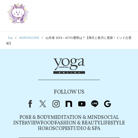
Top
HOROSCOPE
山羊座 3/24～4/7の運勢は？【満月と新月に更新！インド占星
術】
FOLLOW US
Facebook
X（旧Twitter）
instagram
note
youtube
line
Google
POSE & BODY
MEDITATION & MIND
SOCIAL
INTERVIEW
FOOD
FASHION & BEAUTY
LIFESTYLE
HOROSCOPE
STUDIO & SPA