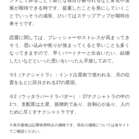
ントしてみることで新たな役目が振られるなど変化や進
展が期待できる時です。提案したことを形にしていくこ
とでいっそうの成長、ひいてはステップアップが期待出
来そうです。
恋愛に関しては、プレッシャーやストレスが高まってき
そう、思い込みや焦りが強まってくると辛いことも多く
なってきますので、早くパートナーと出会いたい、結婚
したいなどといった思いをいったん手放してみて。
※1（ナクシャトラ）：インド占星術で使われる、月の位
置をもとに区分される27の星宿。
※2（ウッタラバードラバダー）：27ナクシャトラの中の
1つ、支配星は土星、規律的であり、自制心があり、人の
ために尽くすナクシャトラです。
※表示価格は記事執筆時点の価格です。現在の価格については各サイト
でご確認ください。