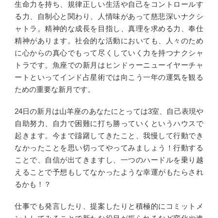
生命力を持ち、規律正しい生活や自己をコントロールす
る力、自制心と関わり、人情味があって慈悲深いナクシ
ャトラ。精神的な成長を目指し、真理を求める力、奉仕
精神があります。社会的な活動においても、人々のため
に心からの真心でもって尽くしていく力を持つナクシャ
トラです。魚座での新月はヒンドゥーニューイヤーチャ
ートといってインド占星術では向こう一年の運気を観る
ための重要な新月です。
24日の新月は山羊座のあなたにとっては3室、自己表現や
自助努力、自力で困難に打ち勝っていくというハウスで
起きます。今まで躊躇してきたこと、我慢して行動でき
なかったことを思い切ってやってみましょう！行動する
ことで、自信が出てきますし、一つのハードルを乗り越
えることで予想もしてなかったような幸運がもたらされ
るかも！？
仕事でも発言したり、提案したりと積極的にコミットメ