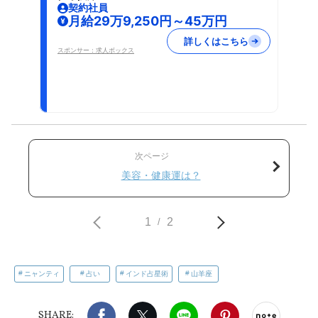
契約社員
月給29万9,250円～45万円
詳しくはこちら
スポンサー：求人ボックス
次ページ
美容・健康運は？
1
2
/
ニャンティ
占い
インド占星術
山羊座
Facebook
X（旧twitter）
LINE
Pinterest
noteで
SHARE: