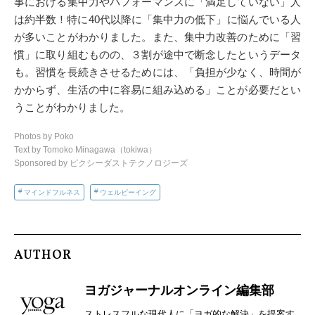
事における集中力やパフォーマンスに「満足していない」人
は約半数！特に40代以降に「集中力の低下」に悩んでいる人
が多いことがわかりました。また、集中力改善のために「習
慣」に取り組むものの、３割が途中で断念したというデータ
も。習慣を長続きさせるためには、「負担が少なく、時間が
かからず、生活の中に容易に組み込める」ことが必要だとい
うことがわかりました。
Photos by Poko
Text by Tomoko Minagawa（tokiwa）
Sponsored by ピクシーダストテクノロジーズ
マインドフルネス
ウェルビーイング
AUTHOR
ヨガジャーナルオンライン編集部
ストレスフルな現代人に「ヨガ的な解決」を提案す