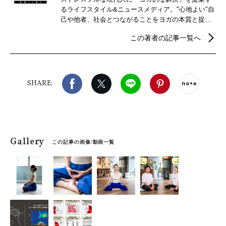
るライフスタイル&ニュースメディア。"心地よい"自
己や他者、社会とつながることをヨガの本質と捉
え、自分らしさを見つけるための心身メンテナンス
この著者の記事一覧へ
などウェルビーイングを実現するための情報を発
信。
Facebook
X（旧twitter）
LINE
Pinterest
noteで
SHARE:
Gallery
この記事の画像/動画一覧