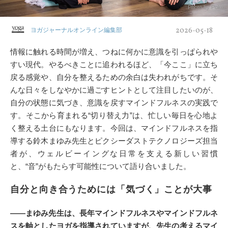
Photo by Poko
2026-05-18
ヨガジャーナルオンライン編集部
情報に触れる時間が増え、つねに何かに意識を引っぱられや
すい現代。やるべきことに追われるほど、「今ここ」に立ち
戻る感覚や、自分を整えるための余白は失われがちです。そ
んな日々をしなやかに過ごすヒントとして注目したいのが、
自分の状態に気づき、意識を戻すマインドフルネスの実践で
す。そこから育まれる“切り替え力”は、忙しい毎日を心地よ
く整える土台にもなります。今回は、マインドフルネスを指
導する鈴木まゆみ先生とピクシーダストテクノロジーズ担当
者が、ウェルビーイングな日常を支える新しい習慣
と、“音”がもたらす可能性について語り合いました。
自分と向き合うためには「気づく」ことが大事
――まゆみ先生は、長年マインドフルネスやマインドフルネ
スを軸としたヨガを指導されていますが、先生の考えるマイ