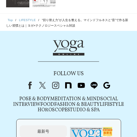
Top
LIFESTYLE
“切り替え力”が人生を整える。マインドフルネスと“音”で作る新
しい習慣とは｜ヨガ×テクノロジースペシャル対談
FOLLOW US
Facebook
X（旧Twitter）
instagram
note
youtube
line
Google
POSE & BODY
MEDITATION & MIND
SOCIAL
INTERVIEW
FOOD
FASHION & BEAUTY
LIFESTYLE
HOROSCOPE
STUDIO & SPA
最新号