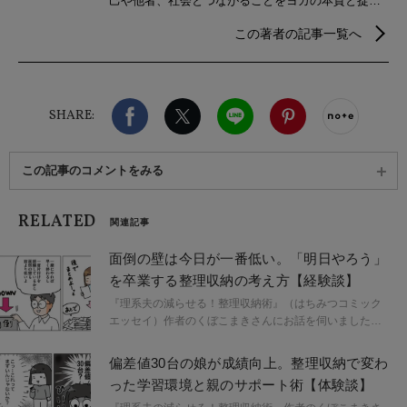
己や他者、社会とつながることをヨガの本質と捉
え、自分らしさを見つけるための心身メンテナンス
この著者の記事一覧へ
などウェルビーイングを実現するための情報を発
信。
Facebook
X（旧twitter）
LINE
Pinterest
noteで
SHARE:
この記事のコメントをみる
RELATED
関連記事
面倒の壁は今日が一番低い。「明日やろう」
を卒業する整理収納の考え方【経験談】
『理系夫の減らせる！整理収納術』（はちみつコミック
エッセイ）作者のくぼこまきさんにお話を伺いました。
一度片付けた家も、生活の変化で物は増えていくもの。
「面倒の壁は今日が一番低い」と語るくぼさんは、明日
偏差値30台の娘が成績向上。整理収納で変わ
に先送りせず狭い範囲から片付け始めることを勧めま
った学習環境と親のサポート術【体験談】
す。整理収納は「映える部屋」とは別物で、使いたいも
のがすぐ取り出せる「暮らしやすさ」を追求する設計の