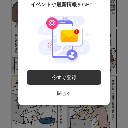
イベント
や
最新情報
をGET！
今すぐ登録
閉じる