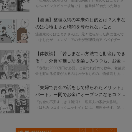
『理系夫の減らせる！整理収納術』作者のくぼこまきさ
ような考え方とのことです。
んへのインタビュー後編です。偏差値30台だった娘さん
の成績向上の鍵は、整理収納の考え方を学習環境に応用
したこと。教材の仕分けから始め、何をすべきか把握
【漫画】整理収納の本来の目的とは？大事な
し、くぼさんご自身にとっても負担のない方法でのサポ
のは心地よさと時間を奪われないこと
ートの工夫をしました。また地震や火災の経験から、日
頃より物が少ない状態を保ったり、必要な物の場所を把
漫画家のくぼこまきさんは、元々散らかった家に住んで
握したりすることが、快適さだけでなく安全な暮らしに
いましたが、エンジニアの夫が整理収納アドバイザーの
もつながる実感を得たとのことです。
資格を取得し、家の片付けを先導して行い、大幅にもの
を減らすことに成功しました。ただ、生活が変わればも
【体験談】「苦しまない方法でも貯金はでき
のは増えます。第三話は収納ルールの続きです。整理収
る！」外食や推し活を楽しみつつも、お金を
納の真の目的についても考えます。※本記事は『理系夫
貯めるコツ
の減らせる！ 整理収納術』（はちみつコミックエッセ
「老後に2000万円が必要」と言われ始めて数年。老後資
イ）より編集・抜粋しました。
金を貯める必要があるのはわかるものの、物価高もあ
り、なかなか貯められず悩んでいる人も少なくないので
は。それに老後のために生きているのではなく、今の生
「夫婦でお金の話をして得られたメリット」
活だって楽しみたいですよね。『お金の不安すっきり解
パートナー間でお金にオープンになるコツと
消！ 理系夫の家計大作戦』（はちみつコミックエッセ
は【経験談】
イ）では、お金を貯めつつも楽しく生きるヒントが描か
『お金の不安すっきり解消！ 理系夫の家計大作戦』
れています。作者のくぼこまきさんはK-POPの推し活も
（はちみつコミックエッセイ）には、無理をせず、楽し
しているとのこと。くぼさんに貯蓄の方法や考え方、推
くお金を貯めるヒントが描かれています。家庭でお金を
し活との両立についてお話を伺いました。
貯めるとなると、パートナー間で話し合いが必要です
が、なかなかお金の話はしにくいもの。作者のくぼさん
に夫婦でお金の話をするコツについてお話しいただきま