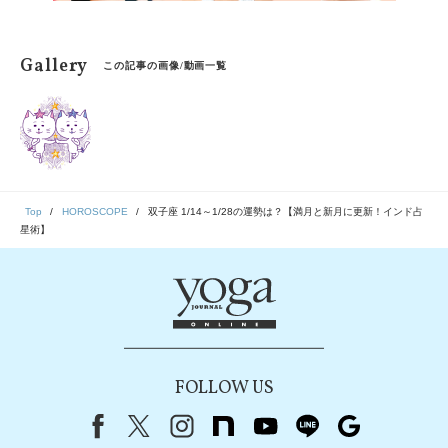
Gallery
この記事の画像/動画一覧
Top
HOROSCOPE
双子座 1/14～1/28の運勢は？【満月と新月に更新！インド占
星術】
FOLLOW US
Facebook
X（旧Twitter）
instagram
note
youtube
line
Google