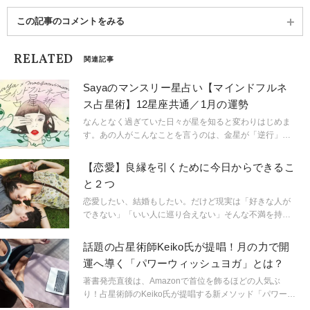
この記事のコメントをみる
RELATED
関連記事
Sayaのマンスリー星占い【マインドフルネ
ス占星術】12星座共通／1月の運勢
なんとなく過ぎていた日々が星を知ると変わりはじめま
す。あの人がこんなことを言うのは、金星が「逆行」し
ているから。連絡ミスが多発するのは水星「逆行」のせ
い。こんなにも気持ちが盛り上がるのは満月だからと言
【恋愛】良縁を引くために今日からできるこ
うように。星という眼鏡をもつことで、小さなささやき
と２つ
や予兆にも気づき始め、「今、ここ」に集中できるよう
に。マインドフルに生きられるようになるのです。
恋愛したい、結婚もしたい。だけど現実は「好きな人が
「今、ここ」を生きるためのマインドフルネスな占星術
できない」「いい人に巡り合えない」そんな不満を持っ
です。
ている人、多いのでは？ 出会いがないなら、まずは人
と出会える場に行くことが大事ですが、ではその「出会
話題の占星術師Keiko氏が提唱！月の力で開
いの場」で良いご縁を引けるようになるには？日々心掛
運へ導く「パワーウィッシュヨガ」とは？
けたいポイントを考えてみました。
著書発売直後は、Amazonで首位を飾るほどの人気ぶ
り！占星術師のKeiko氏が提唱する新メソッド「パワーウ
ィッシュヨガ」をご紹介します。秋の夜長は開運ヨガで