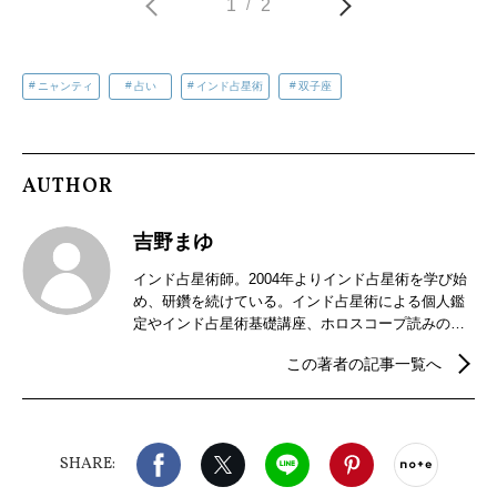
1
2
/
ニャンティ
占い
インド占星術
双子座
AUTHOR
吉野まゆ
インド占星術師。2004年よりインド占星術を学び始
め、研鑽を続けている。インド占星術による個人鑑
定やインド占星術基礎講座、ホロスコープ読みの講
座などを開催。2018年からはインドの暦パンチャン
この著者の記事一覧へ
ガ手帳の制作販売を行っている。
Facebook
X（旧twitter）
LINE
Pinterest
noteで
SHARE: