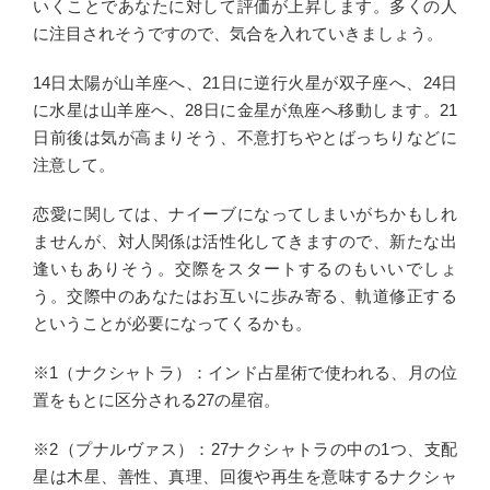
いくことであなたに対して評価が上昇します。多くの人
に注目されそうですので、気合を入れていきましょう。
14日太陽が山羊座へ、21日に逆行火星が双子座へ、24日
に水星は山羊座へ、28日に金星が魚座へ移動します。21
日前後は気が高まりそう、不意打ちやとばっちりなどに
注意して。
恋愛に関しては、ナイーブになってしまいがちかもしれ
ませんが、対人関係は活性化してきますので、新たな出
逢いもありそう。交際をスタートするのもいいでしょ
う。交際中のあなたはお互いに歩み寄る、軌道修正する
ということが必要になってくるかも。
※1（ナクシャトラ）：インド占星術で使われる、月の位
置をもとに区分される27の星宿。
※2（プナルヴァス）：27ナクシャトラの中の1つ、支配
星は木星、善性、真理、回復や再生を意味するナクシャ