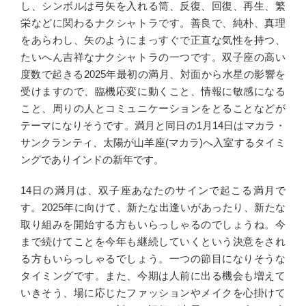
し、シンボルは弓矢を入れる筒、反復、回復、再生、繁
栄などに関わるナクシャトラです。善良で、純朴、真理
をあらわし、矢のようにまっすぐで正直な気性を持つ、
たいへん吉祥なナクシャトラの一つです。双子座の高い
度数で起きる2025年最初の満月、対面から水星の影響を
受けますので、臨機応変に動くこと、情報に敏感になる
こと、周りの人とコミュニケーションをとることなどが
テーマになりそうです。満月と同日の1月14日はマカラ・
サンクランティ、太陽が山羊座(マカラ)へ入室するタイミ
ングでありインドの新年です。
14日の満月は、双子座あなたのサインで起こる満月で
す。2025年に向けて、新たな出逢いがあったり、新たな
取り組みを開始する方もいらっしゃるのでしょうね。今
まで続けてことを今年も継続していくという決意をされ
る方もいらっしゃるでしょう。一つの節目になりそうな
タイミングです。また、今期は人前に出る機会も増えて
いきそう、場に応じたファッションやメイクを心掛けて