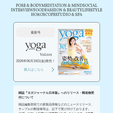
POSE & BODY
MEDITATION & MIND
SOCIAL
INTERVIEW
FOOD
FASHION & BEAUTY
LIFESTYLE
HOROSCOPE
STUDIO & SPA
最新号
Vol.101
2026年06月19日(金)発売！
購入はこちら
雑誌『ヨガジャーナル日本版』へのリリース・郵送物受
付について
雑誌編集部宛ての新製品情報などのニュースリリース、
サンプルの郵送物等は、以下で受け付けております。