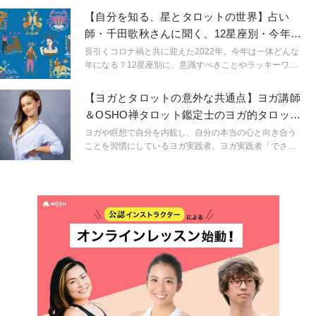
幸せを引き寄せてみませんか？
【自分を知る、星とタロットの世界】占い
師・千田歌秋さんに聞く、12星座別・今年を
快適に過ごすコツ
長引くコロナ禍と共に迎えた2022年。今年は一体どんな
年になる？12星座別に、意識すべきことやラッキーワー
ドを教えていただきました。
【ヨガとタロットの意外な共通点】ヨガ講師
＆OSHO禅タロット鑑定士のヨガ的タロット
活用術とは？
ヨガや瞑想で自分を内観し、自分の本当の心と向き合う
ことを習慣にしているヨガ実践者。ヨガ実践者「でさ
え」いや、「というより」「だからこそ」という言い方
の方がしっくりくるかもしれないですが、ヨガ実践者こ
そ自分の直感が本当にそれでいいのか？それがエゴでは
ないのか？手放すべき感情ではないのか？と迷いが生じ
てしまうことは少なくありません。そんな迷えるヨギ
ー・ヨギーニに向けて、自分の心と向き合うこと、そし
て自分を知ってくことを、ヨガと占いという２つのツー
ルを活用して伝えているIKUMIさんにお話を伺いまし
た。