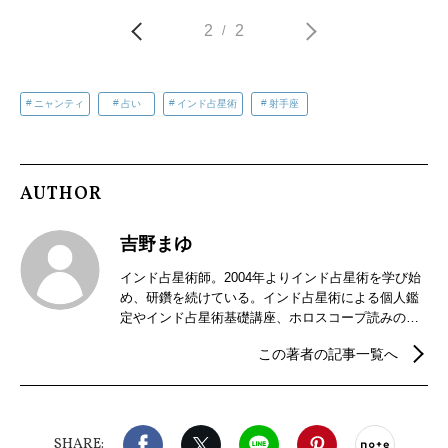
2
2
/
ニャンティ
占い
インド占星術
射手座
AUTHOR
吉野まゆ
インド占星術師。2004年よりインド占星術を学び始
め、研鑽を続けている。インド占星術による個人鑑
定やインド占星術基礎講座、ホロスコープ読みの講
座などを開催。2018年からはインドの暦パンチャン
この著者の記事一覧へ
ガ手帳の制作販売を行っている。
Facebook
X（旧twitter）
LINE
Pinterest
noteで
SHARE: