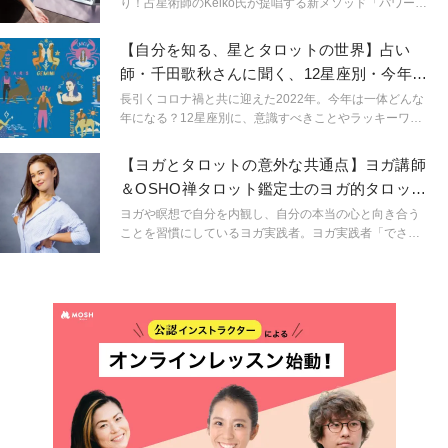
り！占星術師のKeiko氏が提唱する新メソッド「パワーウ
ィッシュヨガ」をご紹介します。秋の夜長は開運ヨガで
幸せを引き寄せてみませんか？
【自分を知る、星とタロットの世界】占い
師・千田歌秋さんに聞く、12星座別・今年を
快適に過ごすコツ
長引くコロナ禍と共に迎えた2022年。今年は一体どんな
年になる？12星座別に、意識すべきことやラッキーワー
ドを教えていただきました。
【ヨガとタロットの意外な共通点】ヨガ講師
＆OSHO禅タロット鑑定士のヨガ的タロット
活用術とは？
ヨガや瞑想で自分を内観し、自分の本当の心と向き合う
ことを習慣にしているヨガ実践者。ヨガ実践者「でさ
え」いや、「というより」「だからこそ」という言い方
の方がしっくりくるかもしれないですが、ヨガ実践者こ
そ自分の直感が本当にそれでいいのか？それがエゴでは
ないのか？手放すべき感情ではないのか？と迷いが生じ
てしまうことは少なくありません。そんな迷えるヨギ
ー・ヨギーニに向けて、自分の心と向き合うこと、そし
て自分を知ってくことを、ヨガと占いという２つのツー
ルを活用して伝えているIKUMIさんにお話を伺いまし
た。