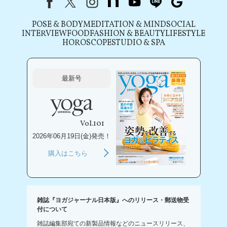
POSE & BODY
MEDITATION & MIND
SOCIAL
INTERVIEW
FOOD
FASHION & BEAUTY
LIFESTYLE
HOROSCOPE
STUDIO & SPA
最新号
Vol.101
2026年06月19日(金)発売！
購入はこちら
雑誌『ヨガジャーナル日本版』へのリリース・郵送物受
付について
雑誌編集部宛ての新製品情報などのニュースリリース、