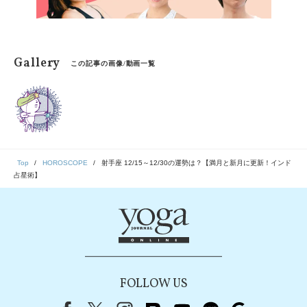
Gallery
この記事の画像/動画一覧
Top
HOROSCOPE
射手座 12/15～12/30の運勢は？【満月と新月に更新！インド
占星術】
FOLLOW US
Facebook
X（旧Twitter）
instagram
note
youtube
line
Google