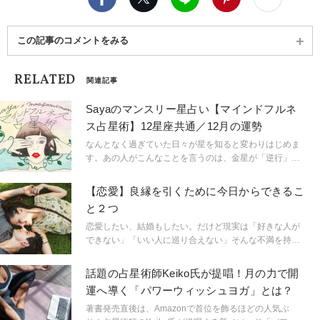
この記事のコメントをみる
RELATED
関連記事
Sayaのマンスリー星占い【マインドフルネ
ス占星術】12星座共通／12月の運勢
なんとなく過ぎていた日々が星を知ると変わりはじめま
す。あの人がこんなことを言うのは、金星が「逆行」し
ているから。連絡ミスが多発するのは水星「逆行」のせ
い。こんなにも気持ちが盛り上がるのは満月だからと言
【恋愛】良縁を引くために今日からできるこ
うように。星という眼鏡をもつことで、小さなささやき
と２つ
や予兆にも気づき始め、「今、ここ」に集中できるよう
に。マインドフルに生きられるようになるのです。
恋愛したい、結婚もしたい。だけど現実は「好きな人が
「今、ここ」を生きるためのマインドフルネスな占星術
できない」「いい人に巡り合えない」そんな不満を持っ
です。
ている人、多いのでは？ 出会いがないなら、まずは人
と出会える場に行くことが大事ですが、ではその「出会
話題の占星術師Keiko氏が提唱！月の力で開
いの場」で良いご縁を引けるようになるには？日々心掛
運へ導く「パワーウィッシュヨガ」とは？
けたいポイントを考えてみました。
著書発売直後は、Amazonで首位を飾るほどの人気ぶ