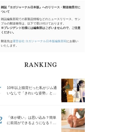
雑誌『ヨガジャーナル日本版』へのリリース・郵送物受付に
ついて
雑誌編集部宛ての新製品情報などのニュースリリース、サン
プルの郵送物等は、以下で受け付けております。
※プレジデント社様には編集部はございませんので、ご注意
ください。
郵送先は
運営会社:ヨガジャーナル日本版編集部宛
にお願い
いたします。
RANKING
1
10年以上猫背だった私がジム通
いなしで「きれいな姿勢」と褒
められるようになった秘密の習
慣
2
「体が硬い」は思い込み？簡単
に前屈ができるようになる！腿
裏を少しずつゆるめる「前屈ス