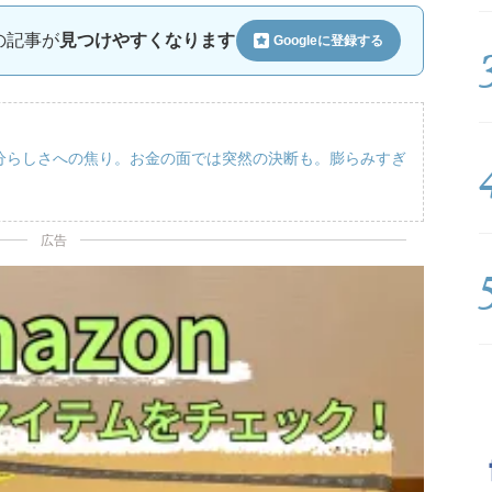
ルの記事が
見つけやすくなります
Googleに
登録する
自分らしさへの焦り。お金の面では突然の決断も。膨らみすぎ
広告