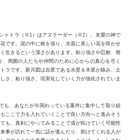
クシャトラ（※1）はアヌラーダー（※2）、友愛の神で
の花です。泥の中に根を張り、水面に美しい花を咲かせ
しく生きるという潔さがあります。粘り強さや忍耐、努
り、周囲の人たちや仲間のために心からの真心を尽く
ャトラです。新月図は吉星である水星＆木星が絡み、土
激しさ、粘り強さ、現実化していく力が強化されていま
トでも、あなたが今関わっている案件に集中して取り組
ともここで力を入れていくことで良い方向へと進みそう
えても、真剣にやってみることで道が拓けていく可能性
出来事が訪れて一気に話が進んだり、助けてくれる人が