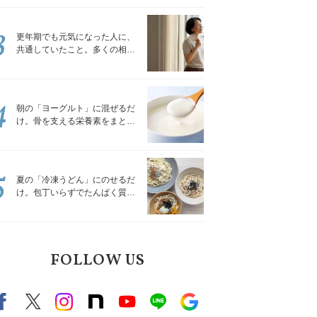
トレッチ」
3
更年期でも元気になった人に、
共通していたこと。多くの相談
を受けてきた私が言える、たっ
たひとつのこと
4
朝の「ヨーグルト」に混ぜるだ
け。骨を支える栄養素をまとめ
て補える食材3選｜管理栄養士が
解説
5
夏の「冷凍うどん」にのせるだ
け。包丁いらずでたんぱく質を
補える組み合わせ3選｜管理栄養
士が解説
FOLLOW US
Facebook
X（旧twitter）
instagram
note
Youtube
line
Google