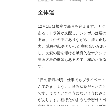
全体運
12月1日は蠍座で新月を迎えます。ナ
あるミトラ神が支配し、シンボルは蓮
る蓮、世俗の中にありながら、清く正
力、試練や献身といった意味合いがあ
し、友愛の情を傾ける献身的なナクシ
星＆火星の影響もあるので、秘めたる
す。
1日の新月の頃、仕事でもプライベー
んでみましょう。足踏み状態だったこ
です。うまくいきそうにないようにみ
があります。棚ぼたのような予想外の