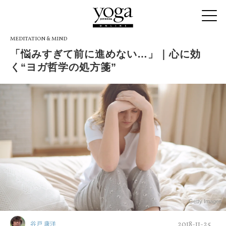
MEDITATION & MIND
「悩みすぎて前に進めない…」｜心に効
く“ヨガ哲学の処方箋”
Getty Images
2018-11-25
谷戸 康洋