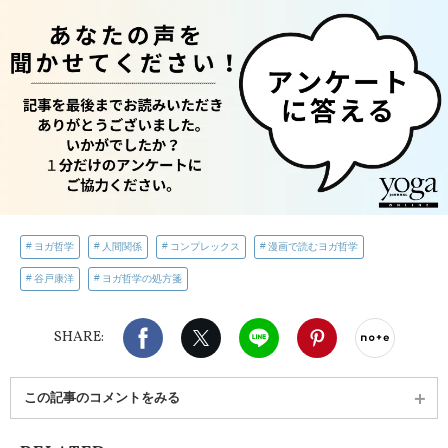
ヨガ哲学
人間関係
コンプレックス
漫画で読むヨガ哲学
谷戸康洋
ヨガ哲学の処方箋
Facebook
X（旧twitter）
LINE
Pinterest
noteで
SHARE:
この記事のコメントをみる