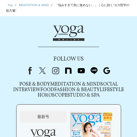
Top
MEDITATION & MIND
「悩みすぎて前に進めない…」｜心に効く“ヨガ哲学の
処方箋”
FOLLOW US
Facebook
X（旧Twitter）
instagram
note
youtube
line
Google
POSE & BODY
MEDITATION & MIND
SOCIAL
INTERVIEW
FOOD
FASHION & BEAUTY
LIFESTYLE
HOROSCOPE
STUDIO & SPA
最新号