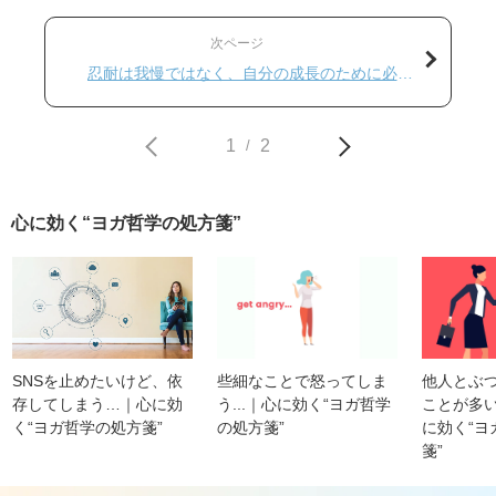
次ページ
忍耐は我慢ではなく、自分の成長のために必要
なこと
1
2
/
心に効く“ヨガ哲学の処方箋”
些細なことで怒ってしま
他人とぶ
SNSを止めたいけど、依
う...｜心に効く“ヨガ哲学
ことが多
存してしまう…｜心に効
の処方箋”
に効く“ヨ
く“ヨガ哲学の処方箋”
箋”