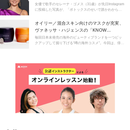
の使用を告白
されました。
女優で歌手のセレーナ・ゴメス（31歳）が先日Instagram
に投稿した写真が、「ボトックスのせいで誰かわからな
い」としてオンラインで非難されている。自身が手がけ
る大人気コスメブランド「Rare Beauty（レア ビューテ
オイリー／混合スキン向けのマスクが充実、
ィ）」を宣伝するためにメイクアップセルフィーを投稿
ヴァネッサ・ハジェンスの「KNOW
したが、製品よりも彼女自身の見た目に関するコメント
BEAUTY」
が寄せられたのだ。
毎回日本未発売の海外のビューティブランドを一つピッ
クアップして掘り下げる“噂の海外コスメ”。今回は、俳優
ヴァネッサ・ハジェンスの吹き出物とシミとの戦いから
生まれたオイリー／混合スキン用マスクブランド“KNOW
BEAUTY”に注目。