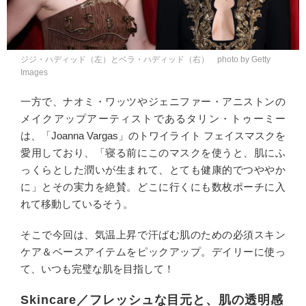
ジジ・ハディッド（左）とベラ・ハディッド（右） photo by Getty
Images
一方で、ナオミ・ワッツやジェニファー・アニストンの
メイクアップアーティストであるタリン・トゥーミー
は、「Joanna Vargas」のトワイライト フェイスマスクを
愛用しており、「寝る前にこのマスクを使うと、肌にふ
っくらとした潤いが生まれて、とても健康的でつややか
に」とその実力を絶賛。どこに行くにも数枚ポーチに入
れて移動しているそう。
そこで今回は、気温上昇で汗ばむ肌のための必須スキン
ケア＆ベースアイテムをピックアップ。デイリーに使っ
て、いつも完璧な肌を目指して！
Skincare／フレッシュな目元と、肌の透明感