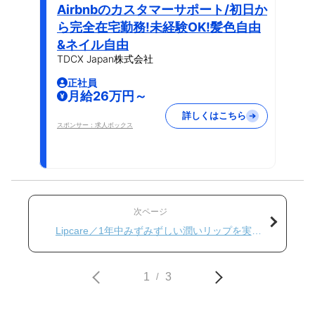
Airbnbのカスタマーサポート/初日か
ら完全在宅勤務!未経験OK!髪色自由
&ネイル自由
TDCX Japan株式会社
正社員
月給26万円～
詳しくはこちら
スポンサー：求人ボックス
次ページ
Lipcare／1年中みずみずしい潤いリップを実現
するアイテムたち
1
3
/