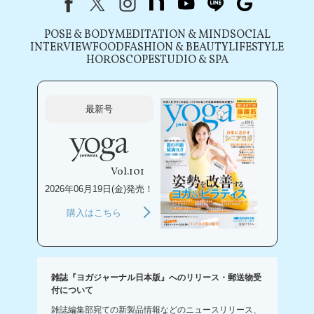
Facebook
X（旧Twitter）
instagram
note
youtube
line
Google
POSE & BODY
MEDITATION & MIND
SOCIAL
INTERVIEW
FOOD
FASHION & BEAUTY
LIFESTYLE
HOROSCOPE
STUDIO & SPA
最新号
Vol.101
2026年06月19日(金)発売！
購入はこちら
雑誌『ヨガジャーナル日本版』へのリリース・郵送物受
付について
雑誌編集部宛ての新製品情報などのニュースリリース、