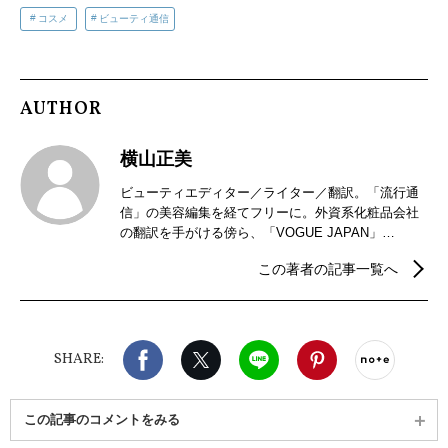
コスメ
ビューティ通信
AUTHOR
横山正美
ビューティエディター／ライター／翻訳。「流行通
信」の美容編集を経てフリーに。外資系化粧品会社
の翻訳を手がける傍ら、「VOGUE JAPAN」
「Harper’s BAZAAR」等でビューティー記事や海外
この著者の記事一覧へ
セレブリティの社会問題への取り組みに関するイン
タビュー記事等を執筆中。
Facebook
X（旧twitter）
LINE
Pinterest
noteで
SHARE:
この記事のコメントをみる