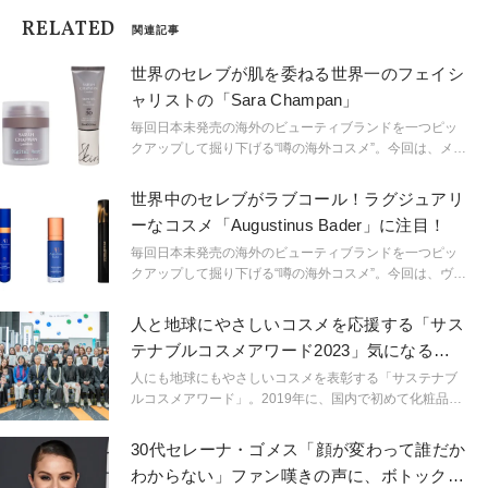
RELATED
関連記事
世界のセレブが肌を委ねる世界一のフェイシ
ャリストの「Sara Champan」
毎回日本未発売の海外のビューティブランドを一つピッ
クアップして掘り下げる“噂の海外コスメ”。今回は、メー
ガン妃のウェディングでスキンケアを担当した世界トッ
プのセレブ御用達フェイシャリスト、サラ・チャップマ
世界中のセレブがラブコール！ラグジュアリ
ンの“Sara Champan”に注目。
ーなコスメ「Augustinus Bader」に注目！
毎回日本未発売の海外のビューティブランドを一つピッ
クアップして掘り下げる“噂の海外コスメ”。今回は、ヴィ
クトリア・ベッカムやマーゴット・ロビーら、美肌で知
られるセレブがこぞって愛用しているイットブランド
人と地球にやさしいコスメを応援する「サス
“Augustinus Bader”に注目。
テナブルコスメアワード2023」気になる受
賞ブランドは？
人にも地球にもやさしいコスメを表彰する「サステナブ
ルコスメアワード」。2019年に、国内で初めて化粧品お
よびファイントイレタリー分野におけるSDGs視点での評
価審査基準を制定した国内唯一のアワードとしてスター
30代セレーナ・ゴメス「顔が変わって誰だか
トし、今年5年目を迎えました。2023年の受賞ブランド
わからない」ファン嘆きの声に、ボトックス
の授賞式が合同展示会「NEW ENERGY」の会場で開催