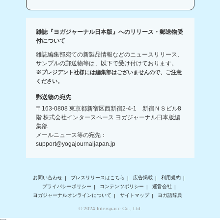
雑誌『ヨガジャーナル日本版』へのリリース・郵送物受
付について
雑誌編集部宛ての新製品情報などのニュースリリース、
サンプルの郵送物等は、以下で受け付けております。
※プレジデント社様には編集部はございませんので、ご注意
ください。
郵送物の宛先
〒163-0808 東京都新宿区西新宿2-4-1 新宿ＮＳビル8
階 株式会社インタースペース ヨガジャーナル日本版編
集部
メールニュース等の宛先：
support@yogajournaljapan.jp
お問い合わせ
プレスリリースはこちら
広告掲載
利用規約
プライバシーポリシー
コンテンツポリシー
運営会社
ヨガジャーナルオンラインについて
サイトマップ
ヨガ語辞典
© 2024 Interspace Co., Ltd.