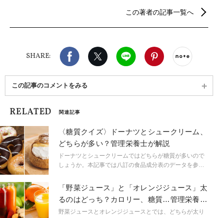
筆、WEBページの企画・編集、保健指導などに従
この著者の記事一覧へ
事。ハーブやスパイスを使った創作家庭料理が得
意。
Facebook
X（旧twitter）
LINE
Pinterest
noteで
SHARE:
この記事のコメントをみる
RELATED
関連記事
〈糖質クイズ〉ドーナツとシュークリーム、
どちらが多い？管理栄養士が解説
ドーナツとシュークリームではどちらが糖質が多いので
しょうか。本記事では八訂の食品成分表のデータを参考
にしながら比較をおこないます。また気になるおやつ
（間食）の目安カロリーについても解説します。ダイエ
「野菜ジュース」と「オレンジジュース」太
ット中のおやつ選びに悩む際、ぜひ参考にしてみてくだ
るのはどっち？カロリー、糖質…管理栄養士
さい。
が比較して解説
野菜ジュースとオレンジジュースとでは、どちらが太り