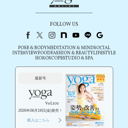
FOLLOW US
Facebook
X（旧Twitter）
instagram
note
youtube
line
Google
POSE & BODY
MEDITATION & MIND
SOCIAL
INTERVIEW
FOOD
FASHION & BEAUTY
LIFESTYLE
HOROSCOPE
STUDIO & SPA
最新号
Vol.101
2026年06月19日(金)発売！
購入はこちら