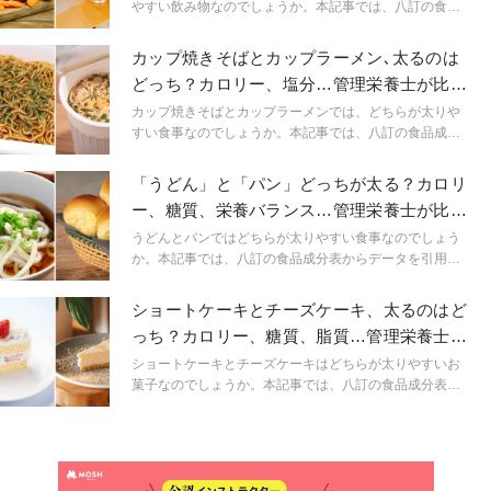
やすい飲み物なのでしょうか。本記事では、八訂の食品
成分表からデータを引用し、カロリーや糖質を解説しま
す。あわせて、果物ジュースなどを飲む際の注意点も紹
カップ焼きそばとカップラーメン､太るのは
介するため、ダイエット中や健康に気を配っている方
どっち？カロリー、塩分…管理栄養士が比較
は、ぜひ参考にしてみてください。
して解説
カップ焼きそばとカップラーメンでは、どちらが太りや
すい食事なのでしょうか。本記事では、八訂の食品成分
表に記載のある「即席めん類」からデータを引用し、カ
ロリーや糖質を解説します。また、忙しい生活の中で手
「うどん」と「パン」どっちが太る？カロリ
軽に栄養補給をするためのポイントも解説するため、ぜ
ー、糖質、栄養バランス…管理栄養士が比較
ひ参考にしてみてください。
して解説
うどんとパンではどちらが太りやすい食事なのでしょう
か。本記事では、八訂の食品成分表からデータを引用
し、カロリーや糖質などを解説します。ぜひ日々の食生
活の参考にしてみてください。
ショートケーキとチーズケーキ、太るのはど
っち？カロリー、糖質、脂質…管理栄養士が
比較して解説
ショートケーキとチーズケーキはどちらが太りやすいお
菓子なのでしょうか。本記事では、八訂の食品成分表の
データを引用し、カロリーや糖質を解説します。また、
おやつを食べるときのおすすめポイントもあわせて紹介
するため、ぜひ参考にしてみてください。