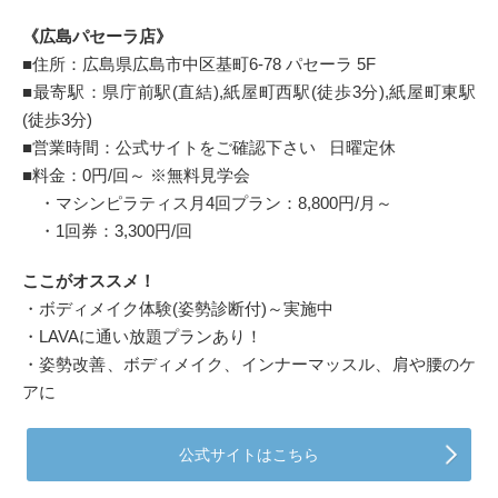
《広島パセーラ店》
■住所：広島県広島市中区基町6-78 パセーラ 5F
■最寄駅：県庁前駅(直結),紙屋町西駅(徒歩3分),紙屋町東駅
(徒歩3分)
■営業時間：公式サイトをご確認下さい 日曜定休
■料金：0円/回～ ※無料見学会
・マシンピラティス月4回プラン：8,800円/月～
・1回券：3,300円/回
ここがオススメ！
・ボディメイク体験(姿勢診断付)～実施中
・LAVAに通い放題プランあり！
・姿勢改善、ボディメイク、インナーマッスル、肩や腰のケ
アに
公式サイトはこちら