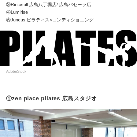
③Rintosull 広島八丁堀店/ 広島パセーラ店
④Lumirise
⑤Juncus ピラティス×コンディショニング
AdobeStock
①zen place pilates 広島スタジオ