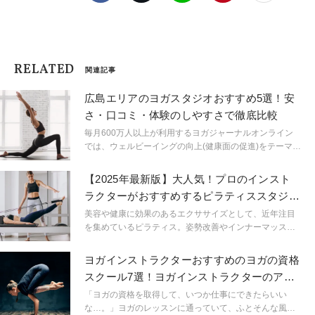
RELATED
関連記事
広島エリアのヨガスタジオおすすめ5選！安
さ・口コミ・体験のしやすさで徹底比較
毎月600万人以上が利用するヨガジャーナルオンライン
では、ウェルビーイングの向上(健康面の促進)をテーマに
掲げています。今回は広島エリアでおすすめのヨガスタ
ジオをご紹介していきます。毎月の予約枠数に限りがあ
【2025年最新版】大人気！プロのインスト
りますので、お早めにお申し込み下さいませ。
ラクターがおすすめするピラティススタジオ
厳選8スタジオ
美容や健康に効果のあるエクササイズとして、近年注目
を集めているピラティス。姿勢改善やインナーマッスル
の強化など、たくさんの効果が期待できるピラティスで
すが、初めて挑戦する方にとっては、スタジオ選びに悩
ヨガインストラクターおすすめのヨガの資格
むことも少なくありません。ここでは2025年最新のピラ
スクール7選！ヨガインストラクターのアン
ティススタジオの中からプロのインストラクターが厳選
ケートも紹介
した８教室を紹介します。皆さんが自信を持って選べる
「ヨガの資格を取得して、いつか仕事にできたらいい
ピラティススタジオを見つける手助けとなれば幸いで
な…。」ヨガのレッスンに通っていて、ふとそんな風に