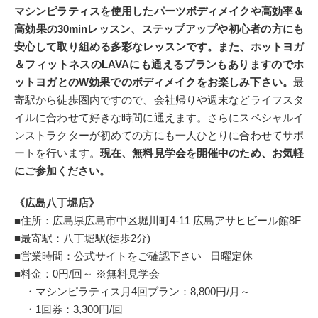
マシンピラティスを使用したパーツボディメイクや高効率＆
高効果の30minレッスン、ステップアップや初心者の方にも
安心して取り組める多彩なレッスンです。
また、ホットヨガ
＆フィットネスのLAVAにも通えるプランもありますのでホ
ットヨガとのW効果でのボディメイクをお楽しみ下さい。
最
寄駅から徒歩圏内ですので、会社帰りや週末などライフスタ
イルに合わせて好きな時間に通えます。さらにスペシャルイ
ンストラクターが初めての方にも一人ひとりに合わせてサポ
ートを行います。
現在、無料見学会を開催中のため、お気軽
にご参加ください。
《広島八丁堀店》
■住所：広島県広島市中区堀川町4-11 広島アサヒビール館8F
■最寄駅：八丁堀駅(徒歩2分)
■営業時間：公式サイトをご確認下さい 日曜定休
■料金：0円/回～ ※無料見学会
・マシンピラティス月4回プラン：8,800円/月～
・1回券：3,300円/回