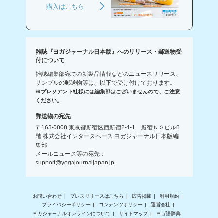
購入はこちら
雑誌『ヨガジャーナル日本版』へのリリース・郵送物受
付について
雑誌編集部宛ての新製品情報などのニュースリリース、
サンプルの郵送物等は、以下で受け付けております。
※プレジデント社様には編集部はございませんので、ご注意
ください。
郵送物の宛先
〒163-0808 東京都新宿区西新宿2-4-1 新宿ＮＳビル8
階 株式会社インタースペース ヨガジャーナル日本版編
集部
メールニュース等の宛先：
support@yogajournaljapan.jp
お問い合わせ
プレスリリースはこちら
広告掲載
利用規約
プライバシーポリシー
コンテンツポリシー
運営会社
ヨガジャーナルオンラインについて
サイトマップ
ヨガ語辞典