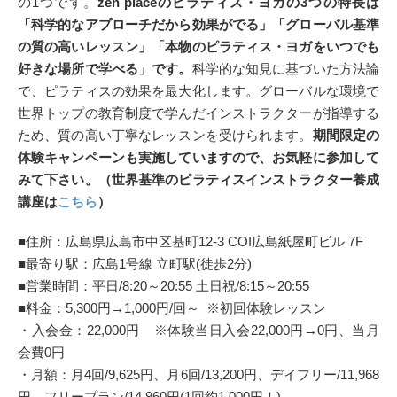
の1つです。
zen placeのピラティス・ヨガの3つの特長は
「科学的なアプローチだから効果がでる」「グローバル基準
の質の高いレッスン」「本物のピラティス・ヨガをいつでも
好きな場所で学べる」です。
科学的な知見に基づいた方法論
で、ピラティスの効果を最大化します。グローバルな環境で
世界トップの教育制度で学んだインストラクターが指導する
ため、質の高い丁寧なレッスンを受けられます。
期間限定の
体験キャンペーンも実施していますので、お気軽に参加して
みて下さい。（世界基準のピラティスインストラクター養成
講座は
こちら
）
■住所：広島県広島市中区基町12-3 COI広島紙屋町ビル 7F
■最寄り駅：広島1号線 立町駅(徒歩2分)
■営業時間：平日/8:20～20:55 土日祝/8:15～20:55
■料金：5,300円→1,000円/回～ ※初回体験レッスン
・入会金：22,000円 ※体験当日入会22,000円→0円、当月
会費0円
・月額：月4回/9,625円、月6回/13,200円、デイフリー/11,968
円、フリープラン/14,960円(1回約1,000円！)