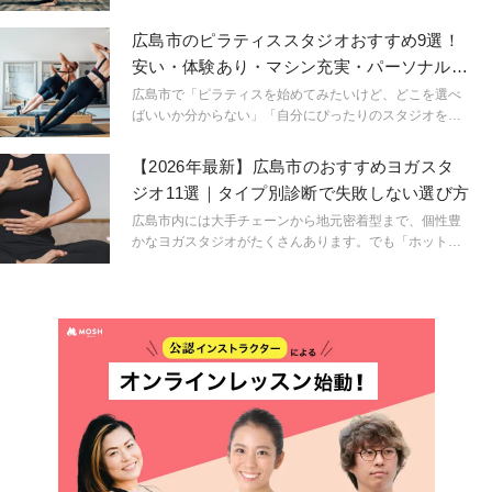
す。
思ったことはありませんか。実はひと言で「ヨガの資
格」と言ってもさまざまな種類があります。そして同じ
広島市のピラティススタジオおすすめ9選！
ヨガの資格でも、スクールによって学べる内容や取得時
安い・体験あり・マシン充実・パーソナルな
間、そして費用も全く異なるのです。いったいどんな資
ど特徴も紹介！
格を持っていると実際の仕事に活かすことができるので
広島市で「ピラティスを始めてみたいけど、どこを選べ
しょうか？編集部が実施した「現役ヨガインストラクタ
ばいいか分からない」「自分にぴったりのスタジオを見
ー100人へのアンケート」をもとに、おすすめのヨガの
つけたい」とお悩みのあなたへ。ヨガジャーナルオンラ
資格やヨガスクールをご紹介します。
イン編集部が、広島エリアでおすすめのピラティススタ
【2026年最新】広島市のおすすめヨガスタ
ジオを厳選して9選ご紹介します。
ジオ11選｜タイプ別診断で失敗しない選び方
広島市内には大手チェーンから地元密着型まで、個性豊
かなヨガスタジオがたくさんあります。でも「ホットヨ
ガと常温ヨガ、どっちがいいの？」「駅チカがいいけ
ど、料金も気になる...」そんな風に迷っていませんか？
この記事では、広島市内の人気ヨガスタジオ11選を、あ
なたの目的別に徹底ガイド。ダイエット重視、トレンド
重視、心のケア重視など、タイプ別診断であなたにぴっ
たりのスタジオがすぐ見つかります。料金や口コミ、ア
クセス情報も網羅しているので、体験予約前の決断材料
としてお役立てください。