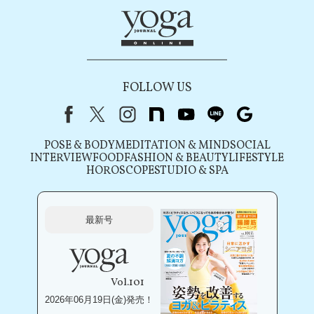
FOLLOW US
Facebook
X（旧Twitter）
instagram
note
youtube
line
Google
POSE & BODY
MEDITATION & MIND
SOCIAL
INTERVIEW
FOOD
FASHION & BEAUTY
LIFESTYLE
HOROSCOPE
STUDIO & SPA
最新号
Vol.101
2026年06月19日(金)発売！