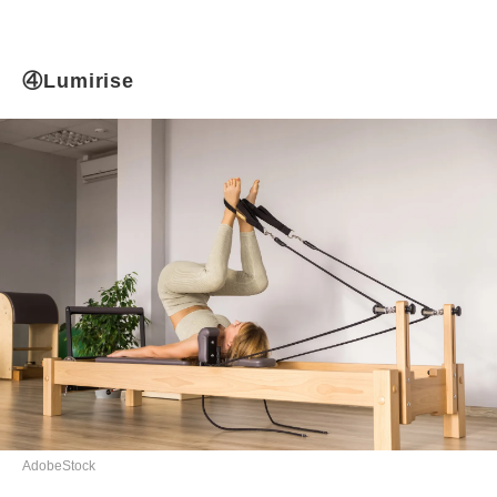
④Lumirise
AdobeStock