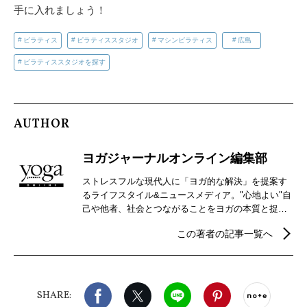
手に入れましょう！
ピラティス
ピラティススタジオ
マシンピラティス
広島
ピラティススタジオを探す
AUTHOR
ヨガジャーナルオンライン編集部
ストレスフルな現代人に「ヨガ的な解決」を提案す
るライフスタイル&ニュースメディア。"心地よい"自
己や他者、社会とつながることをヨガの本質と捉
え、自分らしさを見つけるための心身メンテナンス
この著者の記事一覧へ
などウェルビーイングを実現するための情報を発
信。
Facebook
X（旧twitter）
LINE
Pinterest
noteで
SHARE: