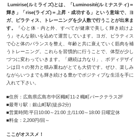
Lumirise(ルミライズ)とは、「Luminosité(ルミナスティ)＝
輝き」「rise(ライズ)＝上昇・成功する」という意味で、ヨ
ガ、ピラティス、トレーニングを少人数で行うことが出来ま
す。
『心と体・内と外、すべてが健康で美しく輝き続けよ
う』そんな願いを込めて運営しています。ヨガ、ピラティス
で心と体のバランスを整え、年齢と共に衰えていく筋肉を補
うトレーニング。これらを習慣的に行うことで、体型が少し
づつに変わっていきます。「継続は力なり」、ボディデザイ
ンは日々の努力と積み重ねがとても大切です。ぜひ、楽しみ
ながらいつまでも輝き続ける豊かでポジティブな生活を手に
入れて下さい。
■住所：広島県広島市中区幟町11-2 幟町パークテラス2F
■最寄り駅：銀山町駅(徒歩2分)
■営業時間:平日10:00～21:00 土/11:00～18:00 日曜定休
■料金：2,200円/回～
ここがオススメ！