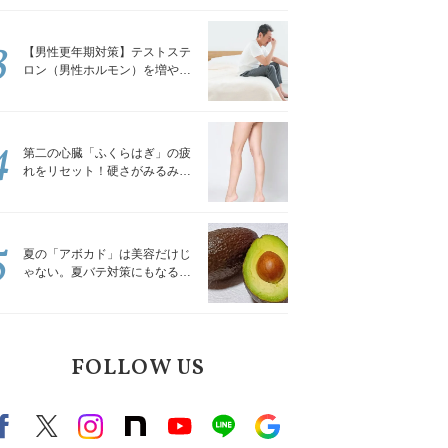
解説
3
【男性更年期対策】テストステ
ロン（男性ホルモン）を増やす
「５つの食品」
4
第二の心臓「ふくらはぎ」の疲
れをリセット！硬さがみるみる
ほぐれる「壁を使ってできる簡
単ストレッチ」
5
夏の「アボカド」は美容だけじ
ゃない。夏バテ対策にもなる意
外な食べ方｜管理栄養士が解説
FOLLOW US
Facebook
X（旧twitter）
instagram
note
Youtube
line
Google