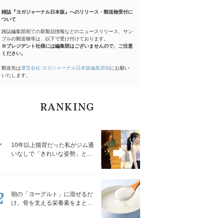
雑誌『ヨガジャーナル日本版』へのリリース・郵送物受付に
ついて
雑誌編集部宛ての新製品情報などのニュースリリース、サン
プルの郵送物等は、以下で受け付けております。
※プレジデント社様には編集部はございませんので、ご注意
ください。
郵送先は
運営会社:ヨガジャーナル日本版編集部宛
にお願い
いたします。
RANKING
1
10年以上猫背だった私がジム通
いなしで「きれいな姿勢」と褒
められるようになった秘密の習
慣
2
朝の「ヨーグルト」に混ぜるだ
け。骨を支える栄養素をまとめ
て補える食材3選｜管理栄養士が