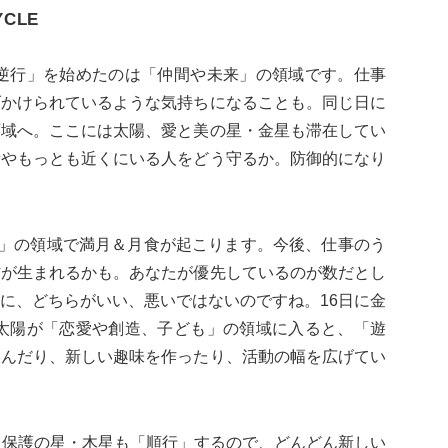
YCLE
「逆行」を始めたのは「仲間や未来」の領域です。仕事
げかけられているような気持ちになることも。同じ日に
領域へ。ここには太陽、愛と美の星・金星も滞在してい
所やもっとも近くにいる人をどう守るか。防御的になり
ク」の領域で満月＆月食が起こります。今後、仕事のう
防が生まれるかも。あなたが優先しているのが数だとし
に、どちらがいい、悪いではないのですね。16日に金
の太陽が「恋愛や創造、子ども」の領域に入ると、「遊
飲んだり、新しい趣味を作ったり、活動の幅を広げてい
と保護の星・木星も「順行」するので、どんどん新しい