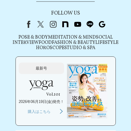
FOLLOW US
Facebook
X（旧Twitter）
instagram
note
youtube
line
Google
POSE & BODY
MEDITATION & MIND
SOCIAL
INTERVIEW
FOOD
FASHION & BEAUTY
LIFESTYLE
HOROSCOPE
STUDIO & SPA
最新号
Vol.101
2026年06月19日(金)発売！
購入はこちら