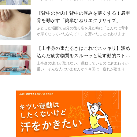
き場所は「背骨」です。肩や肩甲骨は背骨の動きに連動
して動いています。どんなに肩や肩甲骨を一生懸命動か
【背中のお肉】背中の厚みを薄くする！肩甲
しても、背骨が硬くなってしまっていては結局肩や肩甲
骨を動かす「簡単ひねりエクササイズ」
骨が固まり、肩こりは解消されません。そこで今日は肩
こりが楽になる背骨のストレッチをご紹介します。深い
ふとした場面で自分の後ろ姿を見た時に「こんなに背中
呼吸をポイントに、一緒に動いていきましょう。
が厚くなっていたなんて！」と驚いたことはありません
か？後ろ姿は自分で見ることができない分、自然と無防
備になっていきます。加えて姿勢が猫背になっている
【上半身の重だるさはこれでスッキリ】溜め
と、余計背中の筋肉は使われず、ますます、背中にこん
込んだ疲労物質をスル〜ッと流す動的ストレ
もりと厚みが出てきてしまうことに！今日はそんな背中
ッチ
の厚みを薄くするエクササイズをご紹介します。ポイン
上半身の疲れが取れない、運動しているのに肩まわりが
トは肩甲骨を動かして、背中のお肉を二の腕で挟むこ
重い…そんな人はいませんか？今回は、疲れが溜まりや
と！単純な動きなのに筋肉痛間違いなしの、効果抜群エ
すい肩関節や肩甲骨周辺を動かしてスッキリさせる、動
クササイズです。
的ストレッチのご紹介です。ストレッチをしているのに
なかなか改善されない人は、ぜひこの機会に新たな方法
を試してみませんか？