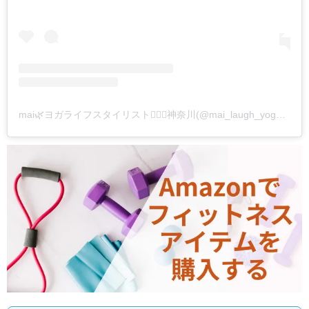
mai🌿ヨガライフスタイリスト🧘🏼‍♀️神奈川(@mai_laugh_yoga)がシェアした投稿