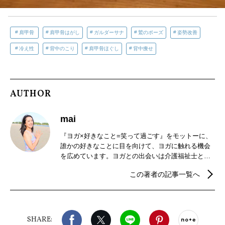
肩甲骨
肩甲骨はがし
ガルダーサナ
鷲のポーズ
姿勢改善
冷え性
背中のこり
肩甲骨ほぐし
背中痩せ
AUTHOR
mai
『ヨガ×好きなこと=笑って過ごす』をモットーに、
誰かの好きなことに目を向けて、ヨガに触れる機会
を広めています。ヨガとの出会いは介護福祉士とし
て働き、家事も子育ても手を抜く事が出来ず体調を
この著者の記事一覧へ
崩した時期。ヨガを続けることによって心身が安定
することを体感し、生きづらさを感じているかたへ
ヨガの魅力を伝えたいという思いで、インストラク
ターの道へ。ココロとカラダをゆるりとほどく柔ら
Facebook
X（旧twitter）
LINE
Pinterest
noteで
かいヨガで、日常を心地良くするお手伝いをしてい
SHARE: