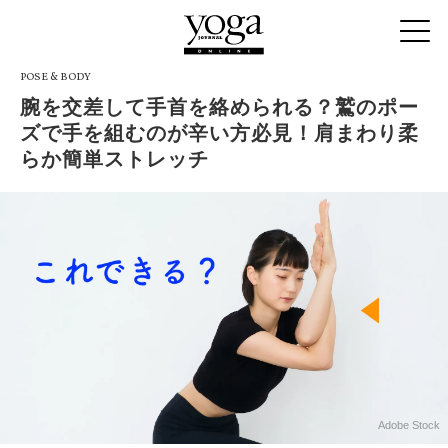
POSE & BODY
腕を交差して手首を絡められる？鷲のポー
ズで手を組むのが辛い方必見！肩まわり柔
らか簡単ストレッチ
Adobe Stock