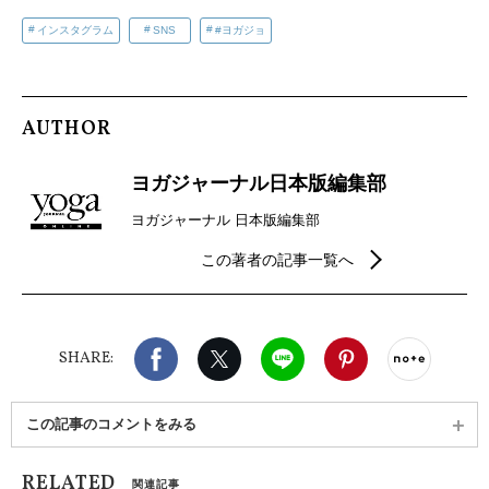
インスタグラム
SNS
#ヨガジョ
AUTHOR
ヨガジャーナル日本版編集部
ヨガジャーナル 日本版編集部
この著者の記事一覧へ
Facebook
X（旧twitter）
LINE
Pinterest
noteで
SHARE:
この記事のコメントをみる
RELATED
関連記事