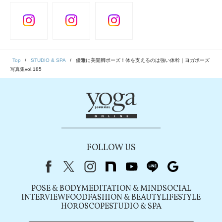
Top
STUDIO & SPA
優雅に美開脚ポーズ！体を支えるのは強い体幹｜ヨガポーズ
写真集vol.185
FOLLOW US
Facebook
X（旧Twitter）
instagram
note
youtube
line
Google
POSE & BODY
MEDITATION & MIND
SOCIAL
INTERVIEW
FOOD
FASHION & BEAUTY
LIFESTYLE
HOROSCOPE
STUDIO & SPA