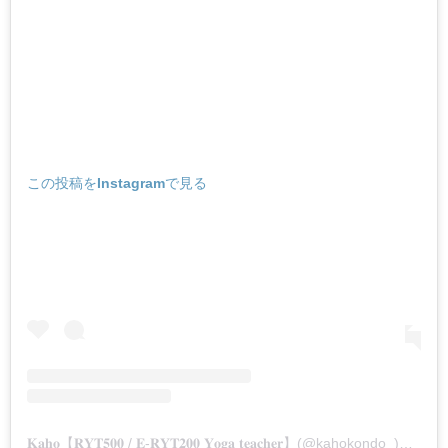
この投稿をInstagramで見る
𝐊𝐚𝐡𝐨【𝐑𝐘𝐓𝟓𝟎𝟎 / 𝐄-𝐑𝐘𝐓𝟐𝟎𝟎 𝐘𝐨𝐠𝐚 𝐭𝐞𝐚𝐜𝐡𝐞𝐫】(@kahokondo_)がシェアした投稿