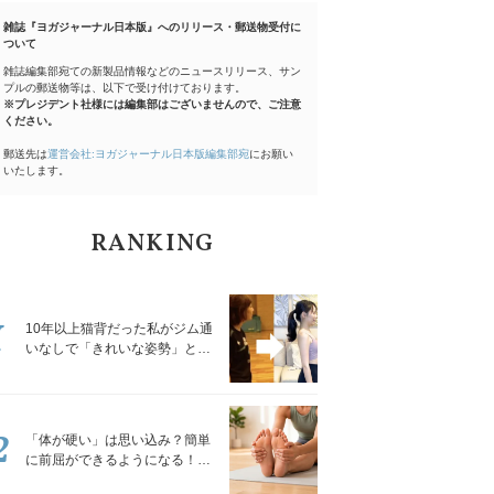
雑誌『ヨガジャーナル日本版』へのリリース・郵送物受付に
ついて
雑誌編集部宛ての新製品情報などのニュースリリース、サン
プルの郵送物等は、以下で受け付けております。
※プレジデント社様には編集部はございませんので、ご注意
ください。
郵送先は
運営会社:ヨガジャーナル日本版編集部宛
にお願い
いたします。
RANKING
1
10年以上猫背だった私がジム通
いなしで「きれいな姿勢」と褒
められるようになった秘密の習
慣
2
「体が硬い」は思い込み？簡単
に前屈ができるようになる！腿
裏を少しずつゆるめる「前屈ス