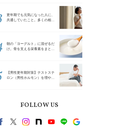
トレッチ」
3
更年期でも元気になった人に、
共通していたこと。多くの相談
を受けてきた私が言える、たっ
たひとつのこと
4
朝の「ヨーグルト」に混ぜるだ
け。骨を支える栄養素をまとめ
て補える食材3選｜管理栄養士が
解説
5
【男性更年期対策】テストステ
ロン（男性ホルモン）を増やす
「５つの食品」
FOLLOW US
Facebook
X（旧twitter）
instagram
note
Youtube
line
Google